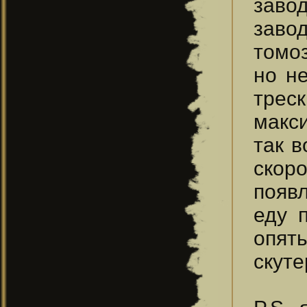
заво
заво
томоз
но не
треск
макс
так 
скор
появл
еду 
опять
скуте