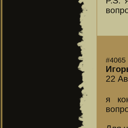
P.S. 
вопро
#4065
Игор
22 Ав
я ко
вопр