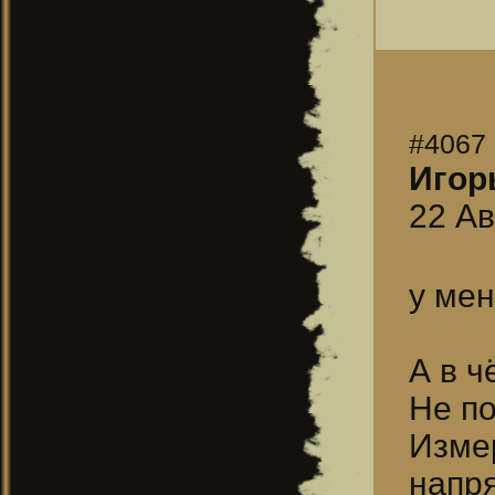
#4067
Игор
22 Ав
у мен
А в 
Не по
Изме
напр