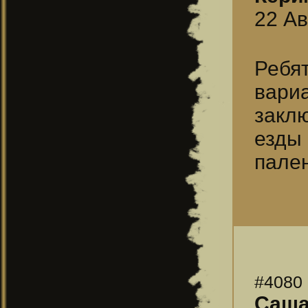
22 Ав
Ребя
вари
закл
езды
пален
#4080
Саш