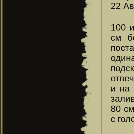
22 Ав
100 
см б
пост
один
подс
отве
и на
залив
80 с
с го