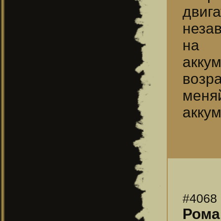
двига
неза
на 
акку
возра
меня
аккум
#4068
Рома