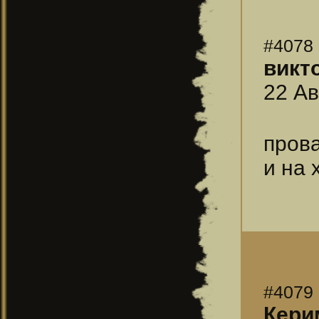
#4078
викт
22 Ав
пров
и на 
#4079
Кери