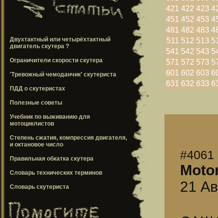
421
422
423
4
451
452
453
4
481
482
483
4
Двухтактный или четырёхтактный
511
512
513
5
двигатель скутера ?
541
542
543
5
Ограничители скорости скутера
571
572
573
5
601
602
603
6
'Тревожный чемоданчик' скутериста
631
632
633
6
ПДД о скутеристах
Полезные советы
Учебник по выживанию для
мотоциклистов
Степень сжатия, компрессия двигателя,
и октановое число
#4061
Правильная обкатка скутера
Moto
Словарь технических терминов
21 Ав
Словарь скутериста