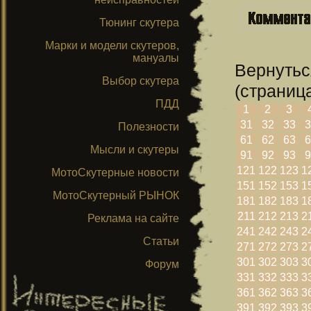
Тюнинг скутера
Марки и модели скутеров,
мануалы
Вернутьс
Выбор скутера
(страница
ПДД
1
2
3
31
32
33
3
Полезности
61
62
63
6
Мысли и скутеры
91
92
93
9
121
122
123
1
МотоСкутерные новости
151
152
153
1
МотоСкутерный РЫНОК
181
182
183
1
211
212
213
2
Реклама на сайте
241
242
243
2
Статьи
271
272
273
2
301
302
303
3
Форум
331
332
333
3
361
362
363
3
391
392
393
3