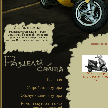
Сайт для тех, кто
исповедует скутеризм.
Обслуживание скутера. Устройство
скутера. Ремонт скутера. Тюнинг
скутера. Полезные советы скутеристу.
Устройство 
Обзор скутера
YAMAHA CYGNUS
Главная
125
Устройство скутера
Обслуживание скутера
Ремонт скутера - поиск
неисправностей