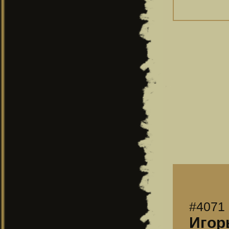
#4071
Игорь