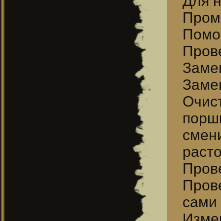
Для н
Пром
Помо
Прове
Заме
Замен
Очис
порш
смен
раст
Прове
Пров
сами
Изме