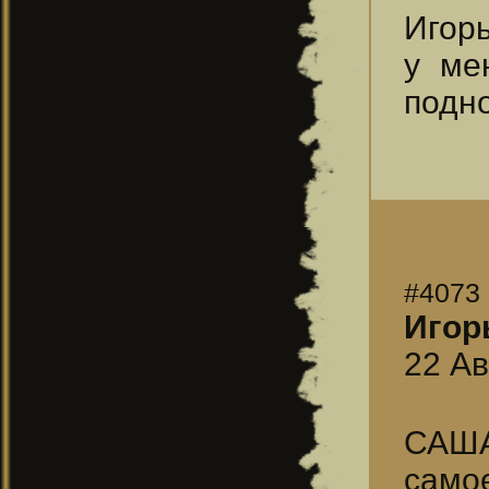
Игор
у ме
подно
#4073
Игорь
22 Ав
САША
само