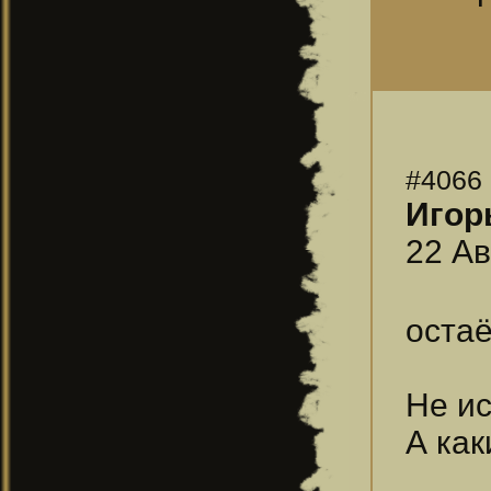
#4066
Игор
22 Ав
оста
Не и
А как