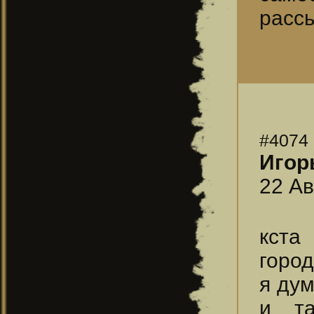
расс
#4074
Игорь
22 Ав
кста
город
я дум
и та