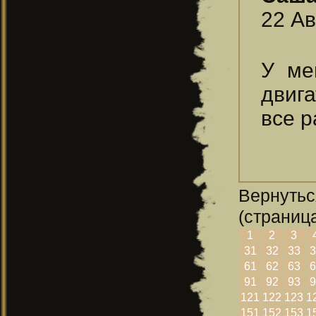
22 Ав
У ме
двиг
все р
Вернутьс
(страница
1
2
3
31
32
33
3
61
62
63
6
91
92
93
9
121
122
123
1
151
152
153
1