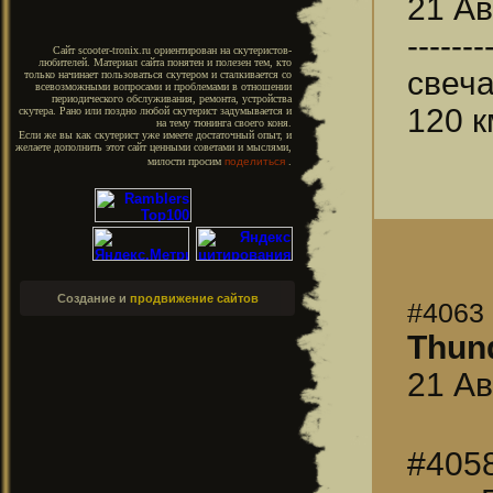
21 Ав
-------
Сайт scooter-tronix.ru ориентирован на скутеристов-
любителей. Материал сайта понятен и полезен тем, кто
свеча
только начинает пользоваться скутером и сталкивается со
всевозможными вопросами и проблемами в отношении
периодического обслуживания, ремонта, устройства
120 к
скутера. Рано или поздно любой скутерист задумывается и
на тему тюнинга своего коня.
Если же вы как скутерист уже имеете достаточный опыт, и
желаете дополнить этот сайт ценными советами и мыслями,
милости просим
поделиться
.
Создание и
продвижение сайтов
#4063
Thun
21 Ав
#405