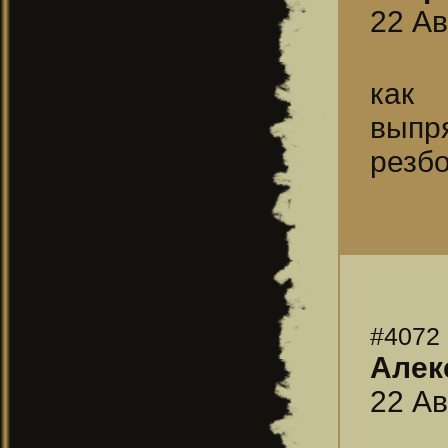
22 Ав
как 
выпря
резб
#4072
Алек
22 Ав