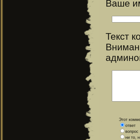
Ваше 
Текст 
Вниман
админо
Этот комме
ответ
вопрос
ни то, 