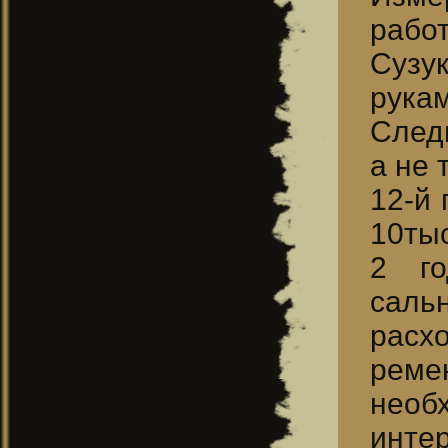
работ
Сузу
рука
След
а не 
12-й 
10ты
2 го
сальн
расхо
рем
необ
интер