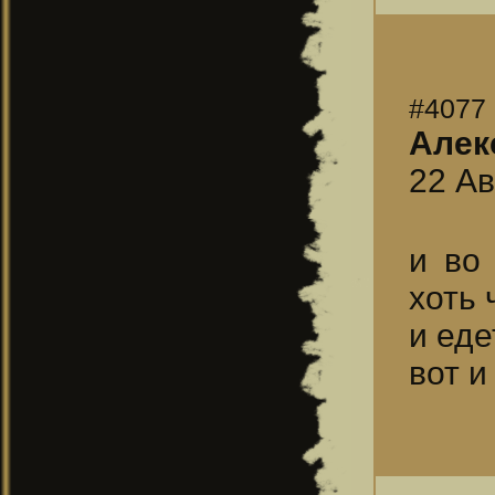
#4077
Алек
22 Ав
и во
хоть 
и еде
вот и