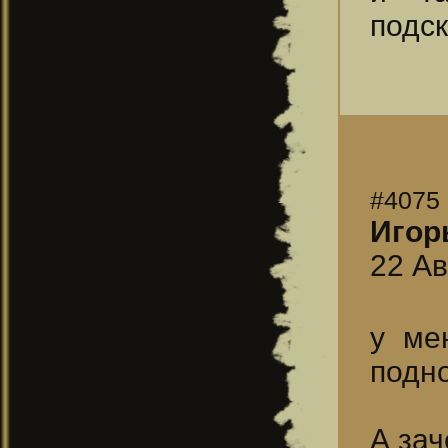
подс
#4075
Игор
22 Ав
у ме
подн
А зач