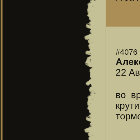
#4076
Алек
22 Ав
во в
крути
тормо