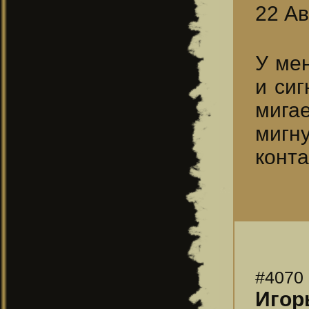
22 Ав
У мен
и сиг
мигае
мигн
конта
#4070
Игорь