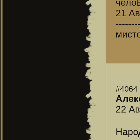
чело
21 Ав
-------
мисте
#4064
Алек
22 Ав
Наро