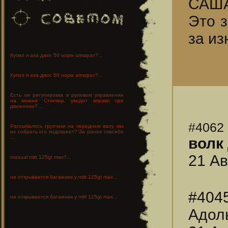
САШ
Это з
за из
Купил я аза джог 50 норм аппарат?...
Купил я аза джог 50 норм аппарат?...
Есть ли регулировка в рулевом управлении
на мокике Сталкер, уводит вправо при
движении?...
#4062
Рассыпались грузчики на переднем валу как
их собрать кто подскажет? За ранее спасибо
...
волк
21 Ав
manual mitt 125gt max?...
не открывается багажник у mitt 125gt max...
#404
не открывается багажник у mitt 125gt max...
Адол