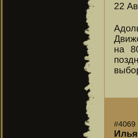
22 Ав
Адоль
Движо
на 8
позд
выбор
#4069
Илья