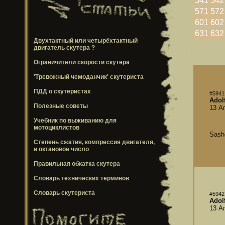
541
542
571
572
601
602
631
632
Двухтактный или четырёхтактный
двигатель скутера ?
Ограничители скорости скутера
'Тревожный чемоданчик' скутериста
ПДД о скутеристах
#5941
Adolf
Полезные советы
13 А
Учебник по выживанию для
мотоциклистов
Sash
Степень сжатия, компрессия двигателя,
и октановое число
Правильная обкатка скутера
Словарь технических терминов
Словарь скутериста
#5942
Adolf
13 А