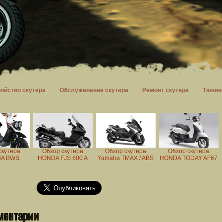
ройство скутера
Обслуживание скутера
Ремонт скутера
Тюнин
скутера
Обзор скутера
Обзор скутера
Обзор скутера
A BWS
HONDA FJS 600 A
Yamaha TMAX / ABS
HONDA TODAY AF67