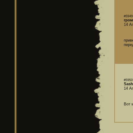
#5949
гром
14 А
прив
пере
#5950
Sash
14 А
Вот 