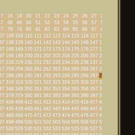
17
18
19
20
21
22
23
24
25
26
27
28
29
30
47
48
49
50
51
52
53
54
55
56
57
58
59
60
77
78
79
80
81
82
83
84
85
86
87
88
89
90
07
108
109
110
111
112
113
114
115
116
117
118
119
120
37
138
139
140
141
142
143
144
145
146
147
148
149
150
67
168
169
170
171
172
173
174
175
176
177
178
179
180
97
198
199
200
201
202
203
204
205
206
207
208
209
210
27
228
229
230
231
232
233
234
235
236
237
238
239
240
57
258
259
260
261
262
263
264
265
266
267
268
269
270
87
288
289
290
291
292
293
294
295
296
297
298
299
300
17
318
319
320
321
322
323
324
325
326
327
328
329
330
47
348
349
350
351
352
353
354
355
356
357
358
359
360
77
378
379
380
381
382
383
384
385
386
387
388
389
390
07
408
409
410
411
412
413
414
415
416
417
418
419
420
37
438
439
440
441
442
443
444
445
446
447
448
449
450
67
468
469
470
471
472
473
474
475
476
477
478
479
480
97
498
499
500
501
502
503
504
505
506
507
508
509
510
27
528
529
530
531
532
533
534
535
536
537
538
539
540