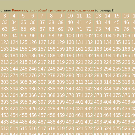
 статье
(страница 1)
Ремонт скутера - общий принцип поиска неисправности
3
4
5
6
7
8
9
10
11
12
13
14
15
16
33
34
35
36
37
38
39
40
41
42
43
44
45
46
63
64
65
66
67
68
69
70
71
72
73
74
75
76
93
94
95
96
97
98
99
100
101
102
103
104
105
106
1
123
124
125
126
127
128
129
130
131
132
133
134
135
136
1
153
154
155
156
157
158
159
160
161
162
163
164
165
166
1
183
184
185
186
187
188
189
190
191
192
193
194
195
196
1
213
214
215
216
217
218
219
220
221
222
223
224
225
226
2
243
244
245
246
247
248
249
250
251
252
253
254
255
256
2
273
274
275
276
277
278
279
280
281
282
283
284
285
286
2
303
304
305
306
307
308
309
310
311
312
313
314
315
316
3
333
334
335
336
337
338
339
340
341
342
343
344
345
346
3
363
364
365
366
367
368
369
370
371
372
373
374
375
376
3
393
394
395
396
397
398
399
400
401
402
403
404
405
406
4
423
424
425
426
427
428
429
430
431
432
433
434
435
436
4
453
454
455
456
457
458
459
460
461
462
463
464
465
466
4
483
484
485
486
487
488
489
490
491
492
493
494
495
496
4
513
514
515
516
517
518
519
520
521
522
523
524
525
526
5