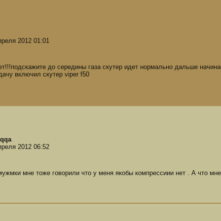
преля 2012 01:01
ет!!!подскажите до середины газа скутер идет нормально дальше начин
дачу включил скутер viper f50
qqa
преля 2012 06:52
мужмки мне тоже говорили что у меня якобы компрессиии нет . А что мне 