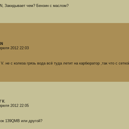
N, Закидывает чем? Бензин с маслом?
aN
преля 2012 22:03
f V. не с колеза грязь вода всё туда летит на карбюратор ,так что с сетк
 V.
преля 2012 22:05
ок 139QMB или другой?