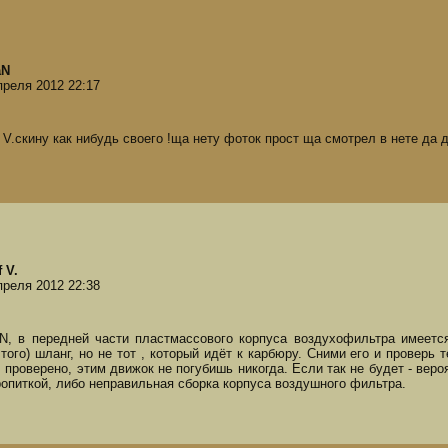
aN
преля 2012 22:17
f V.скину как нибудь своего !ща нету фоток прост ща смотрел в нете да д
 V.
преля 2012 22:38
N, в передней части пластмассового корпуса воздухофильтра имеется
 того) шланг, но не тот , который идёт к карбюру. Сними его и проверь 
, проверено, этим движок не погубишь никогда. Если так не будет - вер
ропиткой, либо неправильная сборка корпуса воздушного фильтра.