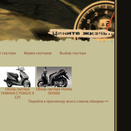
г скутера
Марки скутеров
Выбор скутера
Обзор скутера
Обзор скутера Honda
YAMAHA CYGNUS X
SH300i
125
Перейти к просмотру всего списка обзоров >>