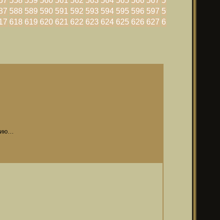
57
558
559
560
561
562
563
564
565
566
567
568
569
570
87
588
589
590
591
592
593
594
595
596
597
598
599
600
17
618
619
620
621
622
623
624
625
626
627
628
629
630
ию...