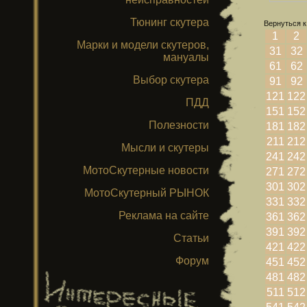
Тюнинг скутера
Вернуться к
1
2
Марки и модели скутеров,
31
32
мануалы
61
62
Выбор скутера
91
92
121
122
ПДД
151
152
Полезности
181
182
211
212
Мысли и скутеры
241
242
МотоСкутерные новости
271
272
301
302
МотоСкутерный РЫНОК
331
332
Реклама на сайте
361
362
391
392
Статьи
421
422
Форум
451
452
481
482
511
512