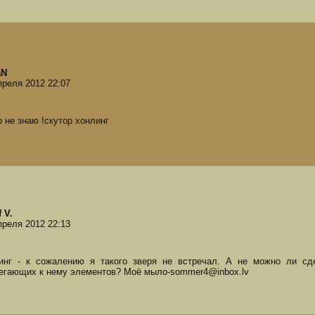
aN
преля 2012 22:07
о не знаю !скутор хонлинг
 V.
преля 2012 22:13
инг - к сожалению я такого зверя не встречал. А не можно ли сд
егающих к нему элементов? Моё мыло-sommer4@inbox.lv