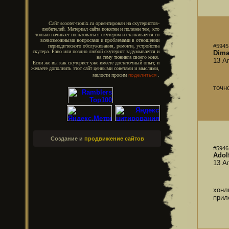
Сайт scooter-tronix.ru ориентирован на скутеристов-
любителей. Материал сайта понятен и полезен тем, кто
только начинает пользоваться скутером и сталкивается со
всевозможными вопросами и проблемами в отношении
#5945
периодического обслуживания, ремонта, устройства
скутера. Рано или поздно любой скутерист задумывается и
Dim
на тему тюнинга своего коня.
13 А
Если же вы как скутерист уже имеете достаточный опыт, и
желаете дополнить этот сайт ценными советами и мыслями,
милости просим
поделиться
.
точн
Создание и
продвижение сайтов
#5946
Adolf
13 А
хонл
прил