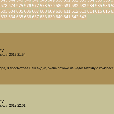
543
544
545
546
547
548
549
550
551
552
553
554
555
556
5
573
574
575
576
577
578
579
580
581
582
583
584
585
586
5
603
604
605
606
607
608
609
610
611
612
613
614
615
616
6
633
634
635
636
637
638
639
640
641
642
643
 V.
преля 2012 21:54
qqa, я просмотрел Ваш видик, очень похоже на недостаточную компресс
 V.
преля 2012 22:01