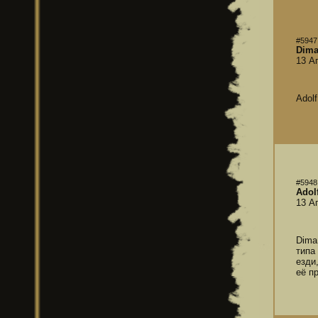
#5947
Dim
13 А
Adol
#5948
Adolf
13 А
Dima
типа
езди
её п