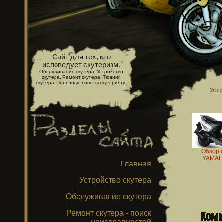
Сайт для тех, кто
исповедует скутеризм.
Обслуживание скутера. Устройство
скутера. Ремонт скутера. Тюнинг
скутера. Полезные советы скутеристу.
Уст
Обзор 
YAMAH
Главная
Устройство скутера
Обслуживание скутера
Ремонт скутера - поиск
неисправностей