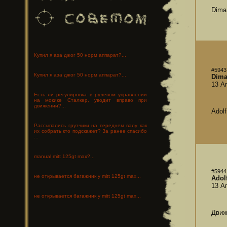
Dima
Купил я аза джог 50 норм аппарат?...
#5943
Купил я аза джог 50 норм аппарат?...
Dim
13 А
Есть ли регулировка в рулевом управлении
на мокике Сталкер, уводит вправо при
движении?...
Adol
Рассыпались грузчики на переднем валу как
их собрать кто подскажет? За ранее спасибо
...
manual mitt 125gt max?...
#5944
не открывается багажник у mitt 125gt max...
Adolf
13 А
не открывается багажник у mitt 125gt max...
Движ