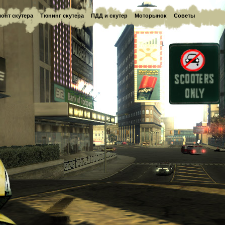
онт скутера
Тюнинг скутера
ПДД и скутер
Моторынок
Советы