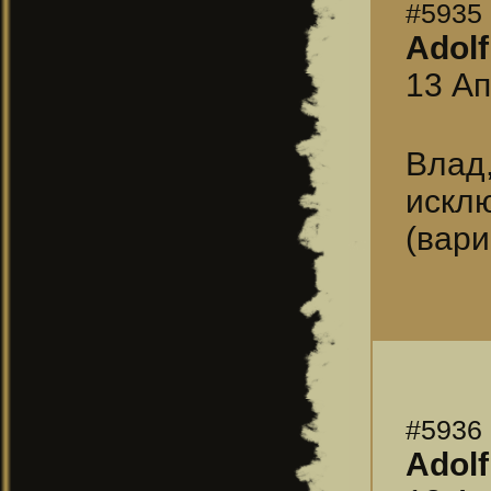
#5935
Adolf
13 Ап
Влад
искл
(вари
#5936
Adolf