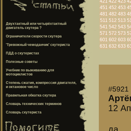
421
422
423
4
451
452
453
4
481
482
483
4
511
512
513
5
Двухтактный или четырёхтактный
541
542
543
5
двигатель скутера ?
571
572
573
5
Ограничители скорости скутера
601
602
603
6
'Тревожный чемоданчик' скутериста
631
632
633
6
ПДД о скутеристах
Полезные советы
Учебник по выживанию для
мотоциклистов
Степень сжатия, компрессия двигателя,
и октановое число
#5921
Правильная обкатка скутера
Артё
Словарь технических терминов
12 Ап
Словарь скутериста
да