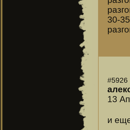
разго
30-3
разго
#5926
алек
13 Ап
и еще