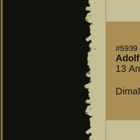
#5939
Adolf
13 Ап
DimaN