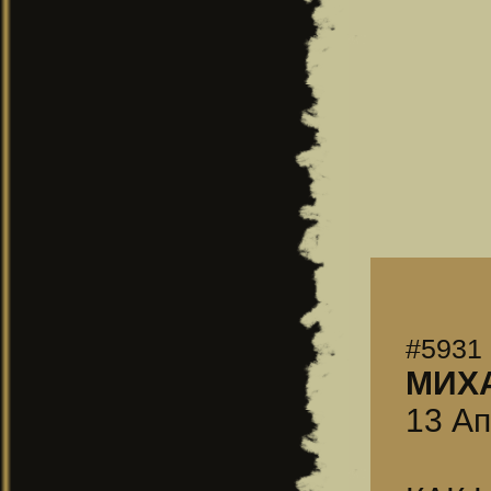
#5931
МИХ
13 Ап