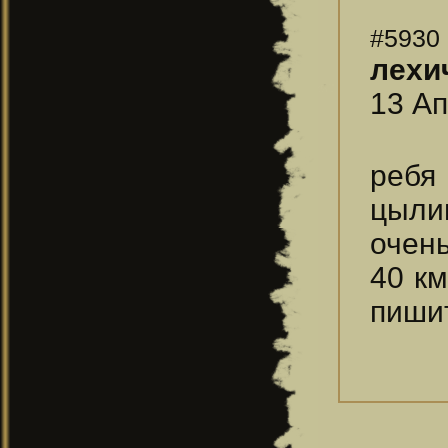
#5930
лехи
13 Ап
ребя
цыли
очен
40 к
пиши