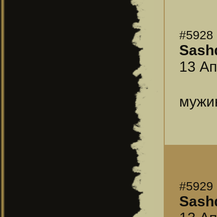
#5928
Sash
13 Ап
мужик
#5929
Sash