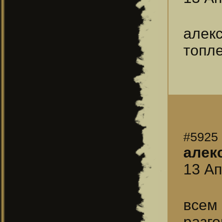
алек
топле
#5925
алек
13 Ап
все
разг