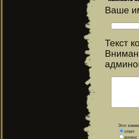
Ваше 
Текст 
Вниман
админо
Этот комме
ответ
вопрос