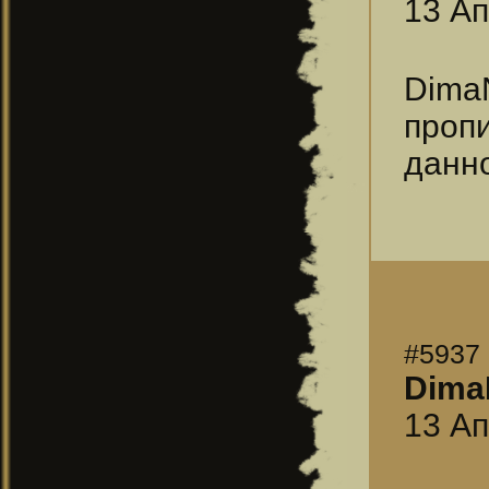
13 Ап
DimaN
проп
данно
#5937
Dima
13 Ап