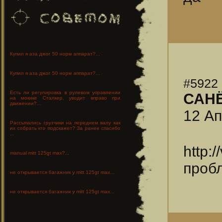
Купил я аза джог 50 норм аппарат?...
Купил я аза джог 50 норм аппарат?...
#5922
Есть ли регулировка в рулевом управлении
САН
на мокике Сталкер, уводит вправо при
движении?...
12 Ап
Рассыпались грузчики на переднем валу как
их собрать кто подскажет? За ранее спасибо
...
http:
manual mitt 125gt max?...
проб
не открывается багажник у mitt 125gt max...
не открывается багажник у mitt 125gt max...