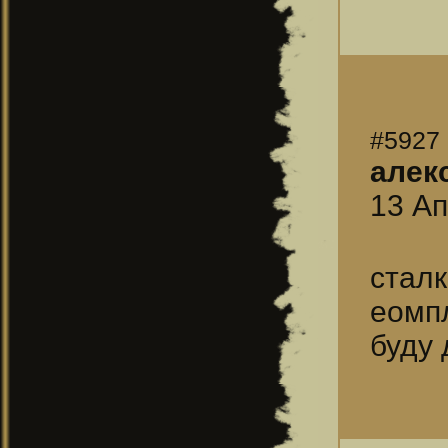
#5927
алек
13 Ап
стал
еомп
буду 