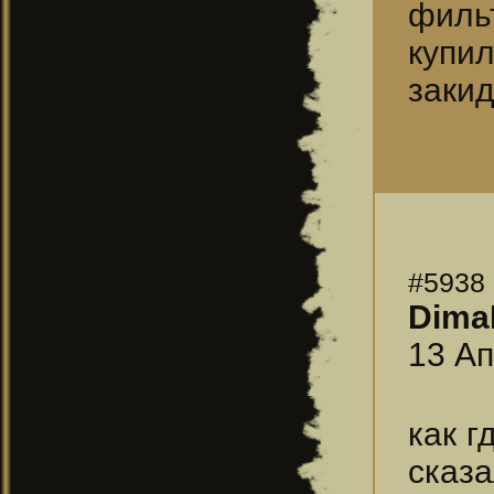
фильт
купил
закид
#5938
Dima
13 Ап
как г
сказа