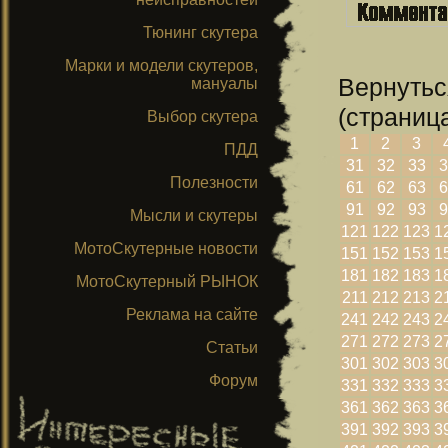
Тюнинг скутера
Марки и модели скутеров,
Вернутьс
мануалы
(страница
Выбор скутера
1
2
3
ПДД
31
32
33
3
Полезности
61
62
63
6
91
92
93
9
Мысли и скутеры
121
122
123
1
МотоСкутерные новости
151
152
153
1
181
182
183
1
МотоСкутерный РЫНОК
211
212
213
2
Реклама на сайте
241
242
243
2
271
272
273
2
Статьи
301
302
303
3
Форум
331
332
333
3
361
362
363
3
391
392
393
3