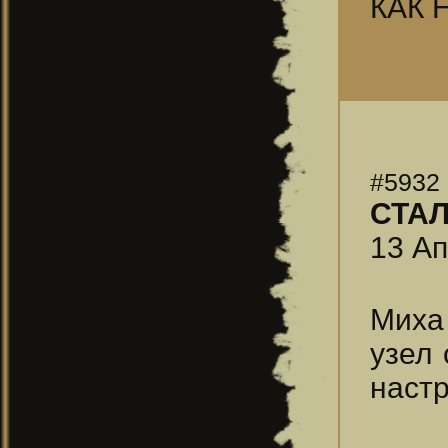
КАК 
#5932
СТА
13 Ап
Миха
узел 
настр