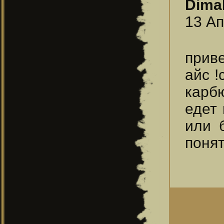
Dima
13 Ап
приве
айс !
карб
едет 
или 
понят