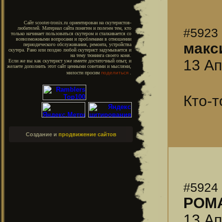
Сайт scooter-tronix.ru ориентирован на скутеристов-
любителей. Материал сайта понятен и полезен тем, кто
#5923
только начинает пользоваться скутером и сталкивается со
всевозможными вопросами и проблемами в отношении
макс
периодического обслуживания, ремонта, устройства
скутера. Рано или поздно любой скутерист задумывается и
на тему тюнинга своего коня.
13 Ап
Если же вы как скутерист уже имеете достаточный опыт, и
желаете дополнить этот сайт ценными советами и мыслями,
милости просим
поделиться
.
Кто-т
Создание и
продвижение сайтов
#5924
РОМ
13 Ап