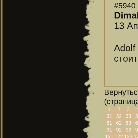
#5940
Dima
13 Ап
Adolf
стоит
Вернутьс
(страница
1
2
3
31
32
33
3
61
62
63
6
91
92
93
9
121
122
123
1