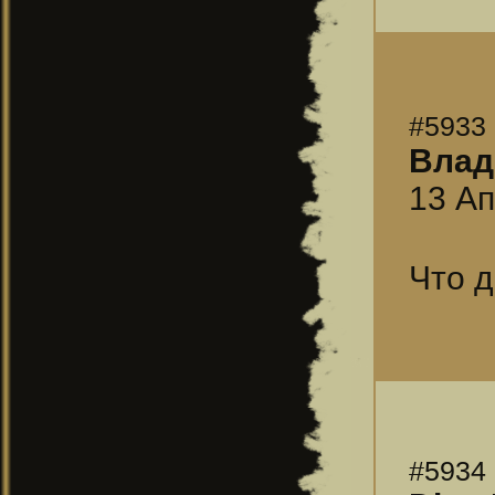
#5933
Влад
13 Ап
Что д
#5934