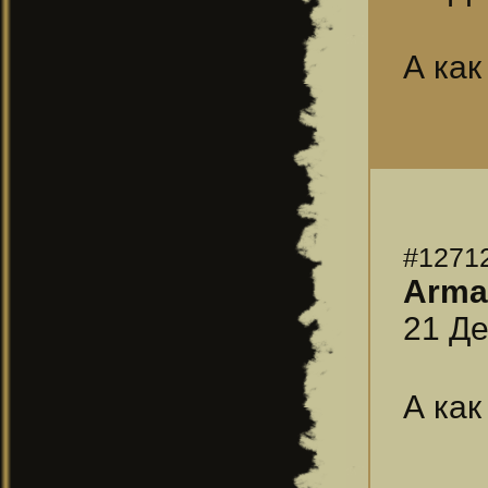
А как
#1271
Arma
21 Де
А как