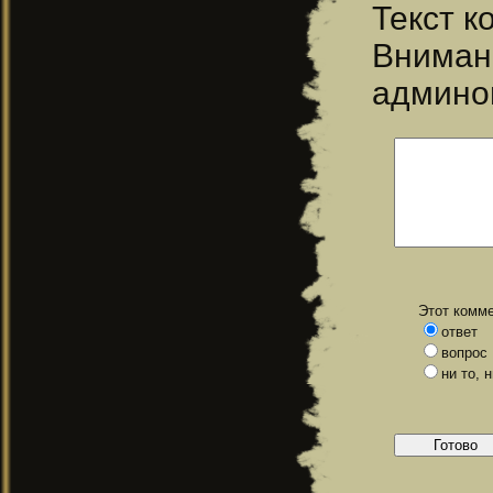
Текст 
Вниман
админо
Этот комме
ответ
вопрос
ни то, 