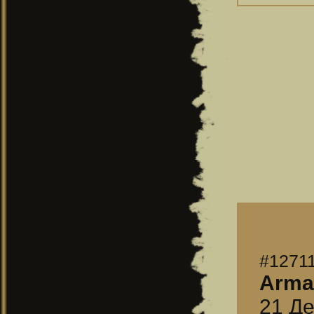
#1271
Arma
21 Де