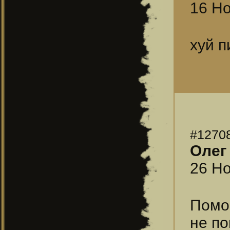
16 Но
хуй п
#1270
Олег
26 Но
Помог
не по