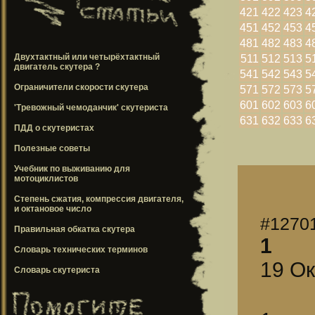
421
422
423
4
451
452
453
4
481
482
483
4
Двухтактный или четырёхтактный
511
512
513
5
двигатель скутера ?
541
542
543
5
Ограничители скорости скутера
571
572
573
5
601
602
603
6
'Тревожный чемоданчик' скутериста
631
632
633
6
ПДД о скутеристах
Полезные советы
Учебник по выживанию для
мотоциклистов
Степень сжатия, компрессия двигателя,
и октановое число
#1270
Правильная обкатка скутера
1
Словарь технических терминов
19 Ок
Словарь скутериста