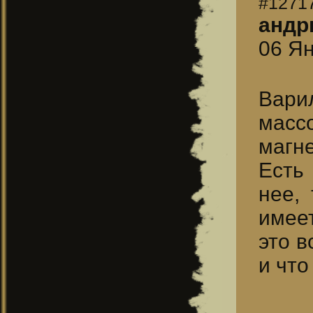
#1271
андр
06 Ян
Вари
масс
магне
Есть 
нее,
имеет
это в
и что