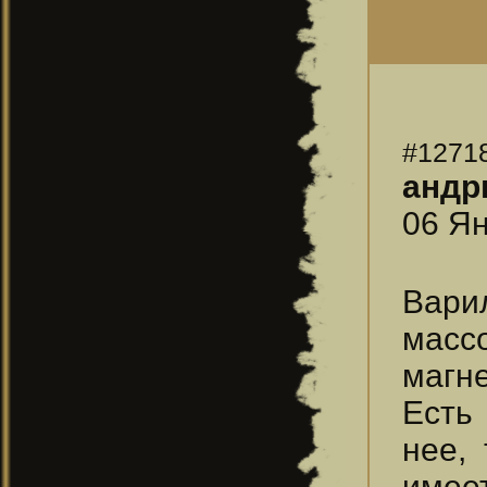
#1271
андр
06 Ян
Вари
масс
магне
Есть 
нее,
имеет