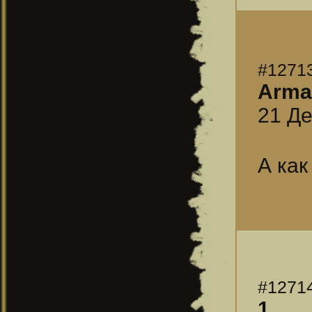
#1271
Arma
21 Де
А как
#1271
1