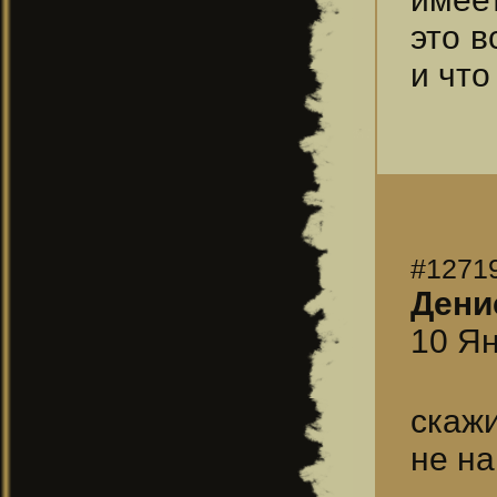
это в
и что
#1271
Дени
10 Ян
скажи
не н