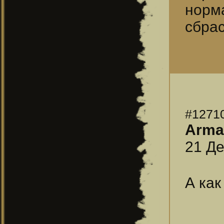
норм
сбра
#1271
Arma
21 Де
А как