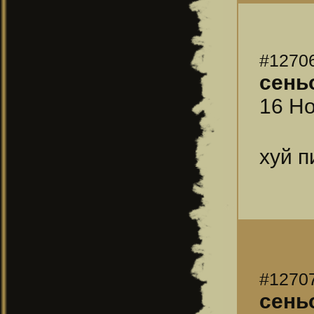
#1270
сень
16 Но
хуй п
#1270
сень