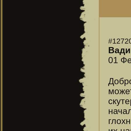
#1272
Вади
01 Фе
Добр
може
скут
нача
глохн
их на