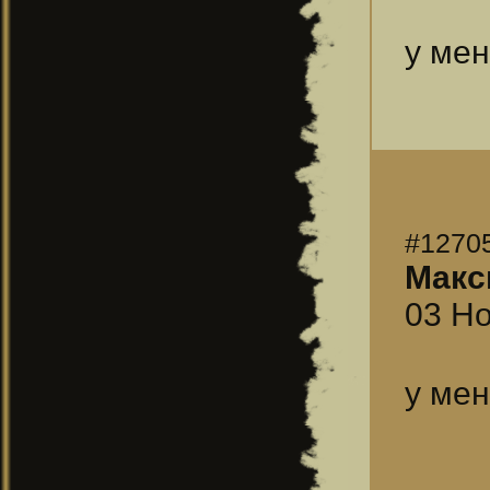
у мен
#1270
Макс
03 Но
у мен