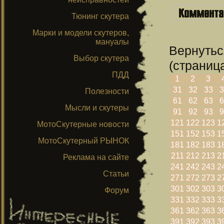
Тюнинг скутера
Марки и модели скутеров,
мануалы
Вернутьс
Выбор скутера
(страница
ПДД
1
2
3
31
32
33
3
Полезности
61
62
63
6
Мысли и скутеры
91
92
93
9
121
122
123
1
МотоСкутерные новости
151
152
153
1
МотоСкутерный РЫНОК
181
182
183
1
211
212
213
2
Реклама на сайте
241
242
243
2
Статьи
271
272
273
2
301
302
303
3
Форум
331
332
333
3
361
362
363
3
391
392
393
3