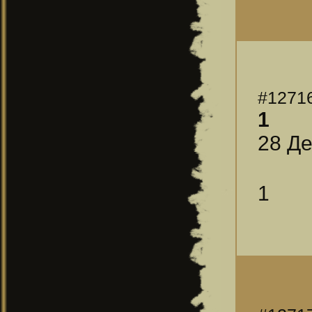
#1271
1
28 Де
1