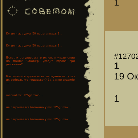
1
Купил я аза джог 50 норм аппарат?...
Купил я аза джог 50 норм аппарат?...
#1270
Есть ли регулировка в рулевом управлении
на мокике Сталкер, уводит вправо при
1
движении?...
19 Ок
Рассыпались грузчики на переднем валу как
их собрать кто подскажет? За ранее спасибо
...
1
manual mitt 125gt max?...
не открывается багажник у mitt 125gt max...
не открывается багажник у mitt 125gt max...