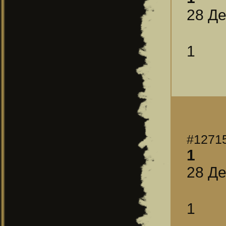
28 Де
1
#1271
1
28 Де
1