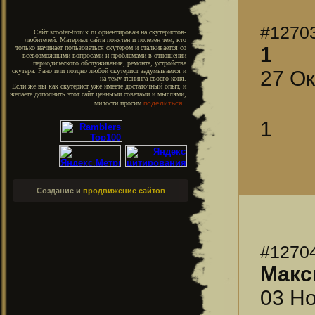
#1270
Сайт scooter-tronix.ru ориентирован на скутеристов-
любителей. Материал сайта понятен и полезен тем, кто
1
только начинает пользоваться скутером и сталкивается со
всевозможными вопросами и проблемами в отношении
периодического обслуживания, ремонта, устройства
27 Ок
скутера. Рано или поздно любой скутерист задумывается и
на тему тюнинга своего коня.
Если же вы как скутерист уже имеете достаточный опыт, и
желаете дополнить этот сайт ценными советами и мыслями,
милости просим
поделиться
.
1
Создание и
продвижение сайтов
#1270
Макс
03 Но