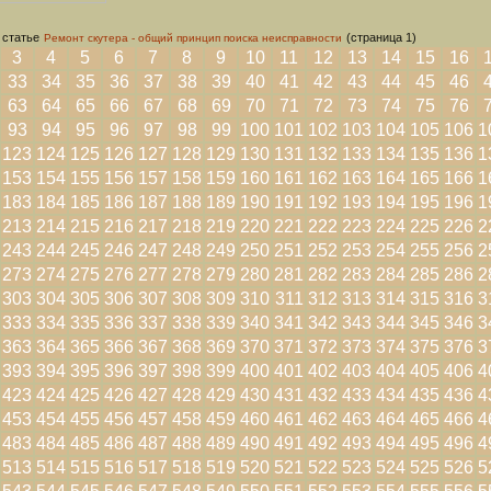
 статье
(страница 1)
Ремонт скутера - общий принцип поиска неисправности
3
4
5
6
7
8
9
10
11
12
13
14
15
16
33
34
35
36
37
38
39
40
41
42
43
44
45
46
63
64
65
66
67
68
69
70
71
72
73
74
75
76
93
94
95
96
97
98
99
100
101
102
103
104
105
106
1
123
124
125
126
127
128
129
130
131
132
133
134
135
136
1
153
154
155
156
157
158
159
160
161
162
163
164
165
166
1
183
184
185
186
187
188
189
190
191
192
193
194
195
196
1
213
214
215
216
217
218
219
220
221
222
223
224
225
226
2
243
244
245
246
247
248
249
250
251
252
253
254
255
256
2
273
274
275
276
277
278
279
280
281
282
283
284
285
286
2
303
304
305
306
307
308
309
310
311
312
313
314
315
316
3
333
334
335
336
337
338
339
340
341
342
343
344
345
346
3
363
364
365
366
367
368
369
370
371
372
373
374
375
376
3
393
394
395
396
397
398
399
400
401
402
403
404
405
406
4
423
424
425
426
427
428
429
430
431
432
433
434
435
436
4
453
454
455
456
457
458
459
460
461
462
463
464
465
466
4
483
484
485
486
487
488
489
490
491
492
493
494
495
496
4
513
514
515
516
517
518
519
520
521
522
523
524
525
526
5