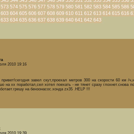
543
544
545
546
547
548
549
550
551
552
553
554
555
556
5
573
574
575
576
577
578
579
580
581
582
583
584
585
586
5
603
604
605
606
607
608
609
610
611
612
613
614
615
616
6
633
634
635
636
637
638
639
640
641
642
643
га
юля 2010 19:16
 привет!сегодня завел скут,проехал метров 300 на скорости 60 км /ч
шо на хх поработал,сел хотел поехать - не тянет сразу глохнет.снова по
аботает.грешу на бензонасос.хонда zx35 .HELP !!!
t
юля 2010 19:39