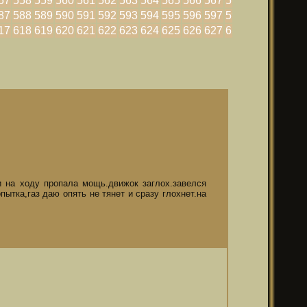
57
558
559
560
561
562
563
564
565
566
567
568
569
570
87
588
589
590
591
592
593
594
595
596
597
598
599
600
17
618
619
620
621
622
623
624
625
626
627
628
629
630
,и на ходу пропала мощь.движок заглох.завелся
пытка,газ даю опять не тянет и сразу глохнет.на