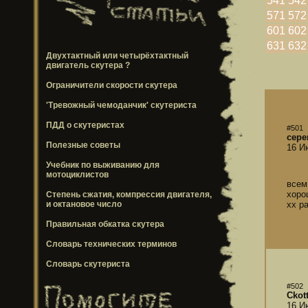
541
542
571
572
601
602
631
632
Двухтактный или четырёхтактный
двигатель скутера ?
Ограничители скорости скутера
'Тревожный чемоданчик' скутериста
ПДД о скутеристах
#501
сере
Полезные советы
16 И
Учебник по выживанию для
мотоциклистов
всем
хоро
Степень сжатия, компрессия двигателя,
и октановое число
хх р
Правильная обкатка скутера
Словарь технических терминов
Словарь скутериста
#502
Ckot
16 И