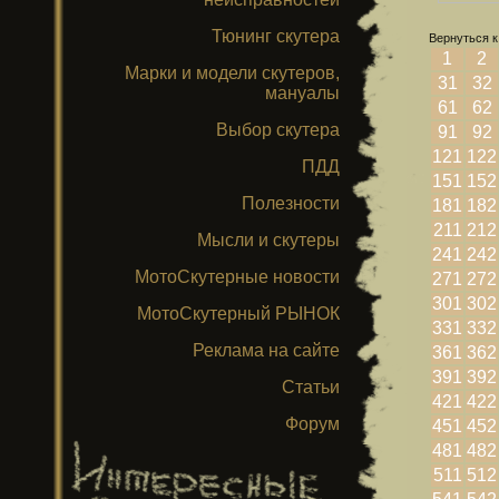
Тюнинг скутера
Вернуться к
1
2
Марки и модели скутеров,
31
32
мануалы
61
62
Выбор скутера
91
92
121
122
ПДД
151
152
Полезности
181
182
211
212
Мысли и скутеры
241
242
МотоСкутерные новости
271
272
301
302
МотоСкутерный РЫНОК
331
332
Реклама на сайте
361
362
391
392
Статьи
421
422
Форум
451
452
481
482
511
512