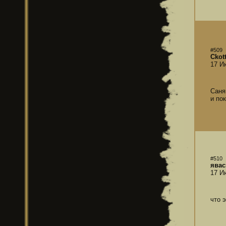
#509
Ckot
17 И
Саня
и по
#510
явас
17 И
что 