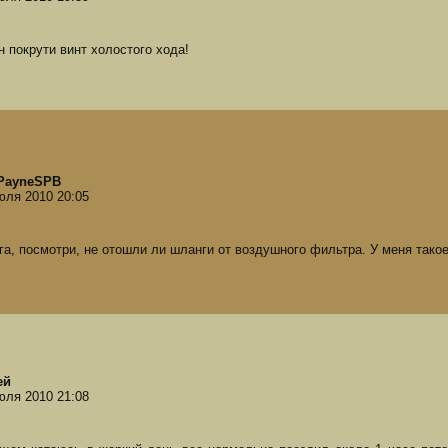
н покрути винт холостого хода!
PayneSPB
юля 2010 20:05
га, посмотри, не отошли ли шланги от воздушного фильтра. У меня тако
ей
юля 2010 21:08