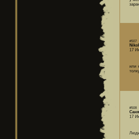
зара
#507
Niko
17 И
или 
толк
#508
Сан
17 И
Люди