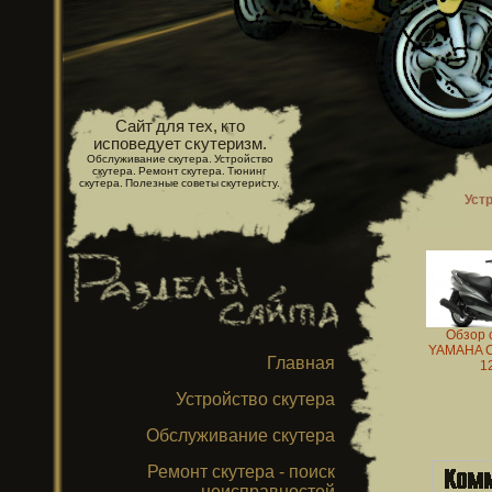
Сайт для тех, кто
исповедует скутеризм.
Обслуживание скутера. Устройство
скутера. Ремонт скутера. Тюнинг
скутера. Полезные советы скутеристу.
Уст
Обзор 
YAMAHA 
Главная
1
Устройство скутера
Обслуживание скутера
Ремонт скутера - поиск
неисправностей