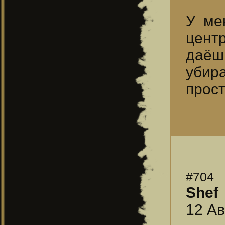
У ме
цент
даёшь
убир
прост
#704
Shef
12 Ав