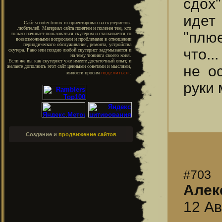
сдох
ид
Сайт scooter-tronix.ru ориентирован на скутеристов-
любителей. Материал сайта понятен и полезен тем, кто
"плюе
только начинает пользоваться скутером и сталкивается со
всевозможными вопросами и проблемами в отношении
периодического обслуживания, ремонта, устройства
что...
скутера. Рано или поздно любой скутерист задумывается и
на тему тюнинга своего коня.
Если же вы как скутерист уже имеете достаточный опыт, и
не о
желаете дополнить этот сайт ценными советами и мыслями,
милости просим
поделиться
.
руки
Создание и
продвижение сайтов
#703
Алек
12 Ав