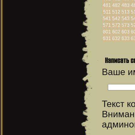
481
482
483
4
511
512
513
5
541
542
543
5
571
572
573
5
601
602
603
6
631
632
633
6
Ваше 
Текст 
Вниман
админо