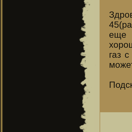
Здро
45(р
еще 
хоро
газ с
може
Подск