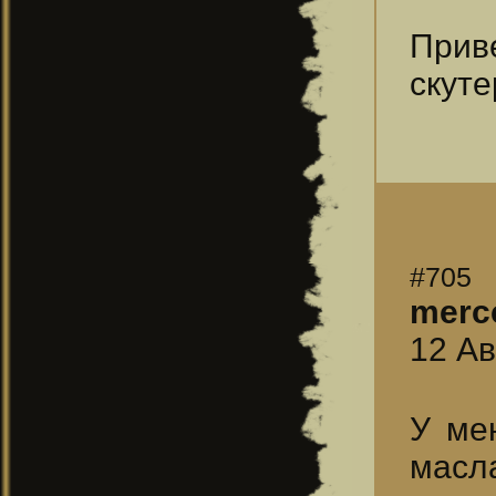
Прив
скуте
#705
merc
12 Ав
У ме
масл