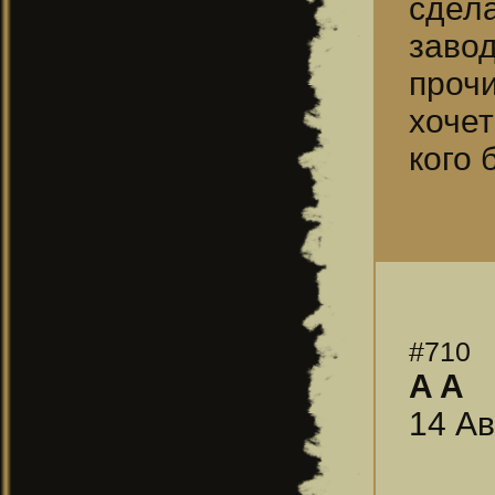
сдела
заво
проч
хочет
кого 
#710
A A
14 Ав