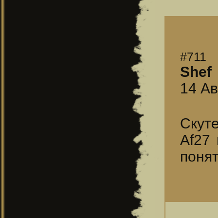
#711
Shef
14 Ав
Скуте
Af27 
понят