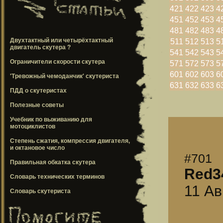
421
422
423
4
451
452
453
4
481
482
483
4
Двухтактный или четырёхтактный
511
512
513
5
двигатель скутера ?
541
542
543
5
Ограничители скорости скутера
571
572
573
5
601
602
603
6
'Тревожный чемоданчик' скутериста
631
632
633
6
ПДД о скутеристах
Полезные советы
Учебник по выживанию для
мотоциклистов
Степень сжатия, компрессия двигателя,
и октановое число
#701
Правильная обкатка скутера
Red3
Словарь технических терминов
11 Ав
Словарь скутериста