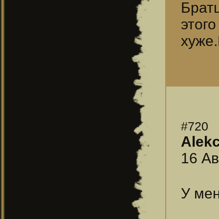
Брат
этог
хуже
#720
Alekc
16 Ав
У мен