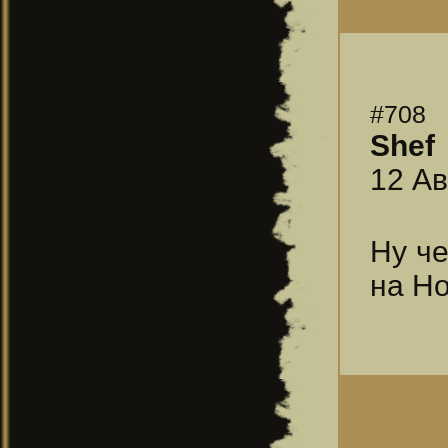
#708
Shef
12 Ав
Ну че
на Ho