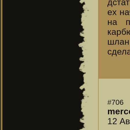
дстат
ex на
на п
карб
шланг
сдела
#706
merc
12 Ав