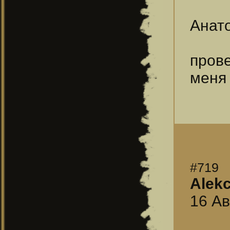
Анат
прове
меня 
#719
Alekc
16 Ав