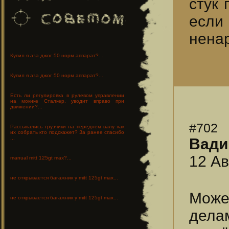
стук 
если
ненар
Купил я аза джог 50 норм аппарат?...
Купил я аза джог 50 норм аппарат?...
Есть ли регулировка в рулевом управлении
на мокике Сталкер, уводит вправо при
движении?...
#702
Рассыпались грузчики на переднем валу как
их собрать кто подскажет? За ранее спасибо
...
Вад
12 Ав
manual mitt 125gt max?...
не открывается багажник у mitt 125gt max...
Может
не открывается багажник у mitt 125gt max...
дела