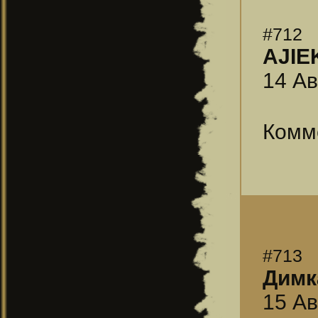
#712
АJIE
14 Ав
Комм
#713
Димк
15 Ав