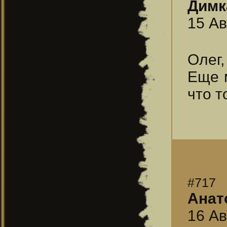
Димк
15 Ав
Олег,
Еще 
что т
#717
Анат
16 Ав