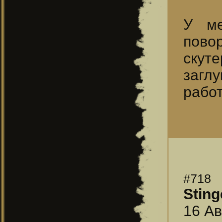
У ме
пово
скут
загл
работ
#718
Sting
16 Ав