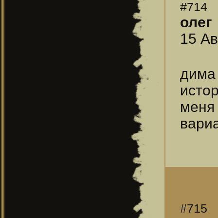
#714
олег
15 Ав
дима 
истор
меня
вариа
#715