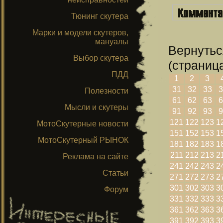
Тюнинг скутера
Марки и модели скутеров,
мануалы
Вернутьс
Выбор скутера
(страница
ПДД
1
2
3
31
32
33
3
Полезности
61
62
63
6
Мысли и скутеры
91
92
93
9
121
122
123
1
МотоСкутерные новости
151
152
153
1
МотоСкутерный РЫНОК
181
182
183
1
211
212
213
2
Реклама на сайте
241
242
243
2
Статьи
271
272
273
2
301
302
303
3
Форум
331
332
333
3
361
362
363
3
391
392
393
3