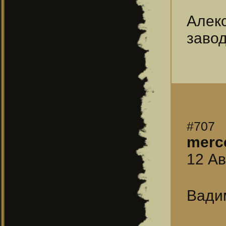
Алекс
завод
#707
merc
12 Ав
Вади