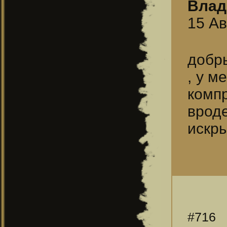
Влад
15 Ав
добры
, у м
комп
вроде
искры
#716