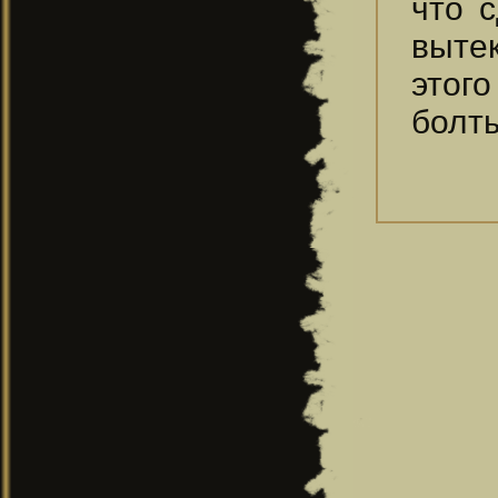
что 
выте
этог
болты