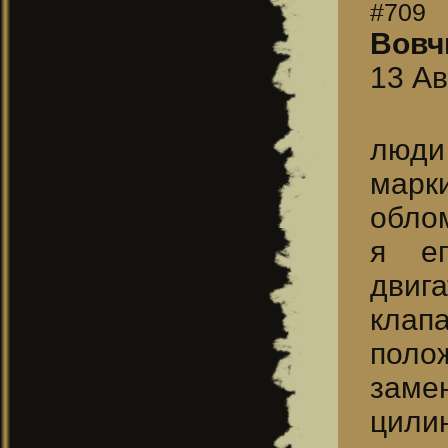
#709
Вовч
13 Ав
люди 
марк
облом
я ег
двига
клап
поло
заме
цили