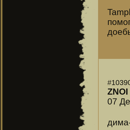
Tampl
помо
доеб
#1039
ZNOI
07 Де
дима