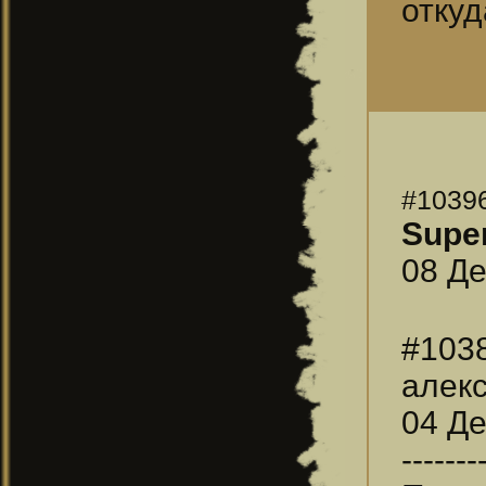
откуд
#1039
Supe
08 Де
#103
алек
04 Де
-------