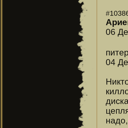
#1038
Арие
06 Де
пите
04 Де
Никт
килл
диска
цепл
надо