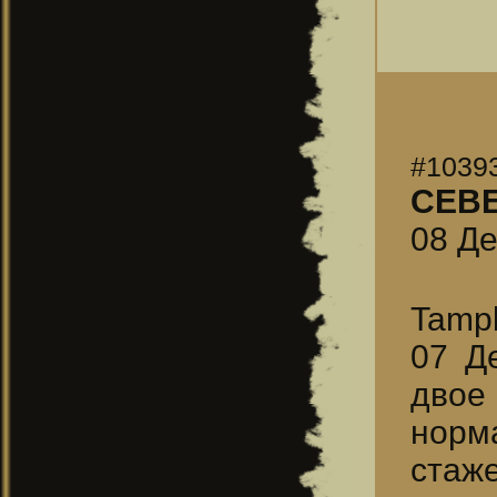
#1039
СЕВ
08 Де
Tampl
07 Д
двое
норм
стаже