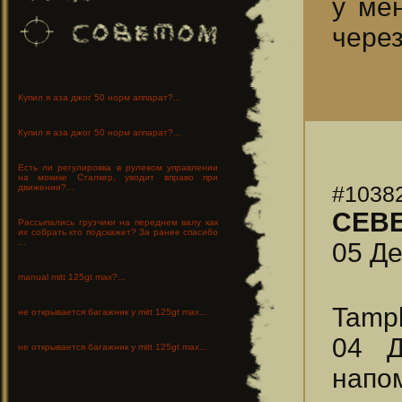
у ме
через
Купил я аза джог 50 норм аппарат?...
Купил я аза джог 50 норм аппарат?...
Есть ли регулировка в рулевом управлении
на мокике Сталкер, уводит вправо при
#1038
движении?...
СЕВ
Рассыпались грузчики на переднем валу как
их собрать кто подскажет? За ранее спасибо
...
05 Де
manual mitt 125gt max?...
Tampl
не открывается багажник у mitt 125gt max...
04 Д
не открывается багажник у mitt 125gt max...
напом