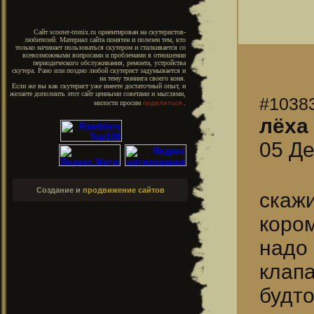
Сайт scooter-tronix.ru ориентирован на скутеристов-
любителей. Материал сайта понятен и полезен тем, кто
только начинает пользоваться скутером и сталкивается со
всевозможными вопросами и проблемами в отношении
периодического обслуживания, ремонта, устройства
скутера. Рано или поздно любой скутерист задумывается и
на тему тюнинга своего коня.
Если же вы как скутерист уже имеете достаточный опыт, и
желаете дополнить этот сайт ценными советами и мыслями,
#1038
милости просим
поделиться
.
лёха
05 Де
Создание и
продвижение сайтов
скаж
коро
надо
клапа
будто