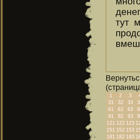
много
денег
тут 
прод
вмеши
Вернутьс
(страница
1
2
3
31
32
33
3
61
62
63
6
91
92
93
9
121
122
123
1
151
152
153
1
181
182
183
1