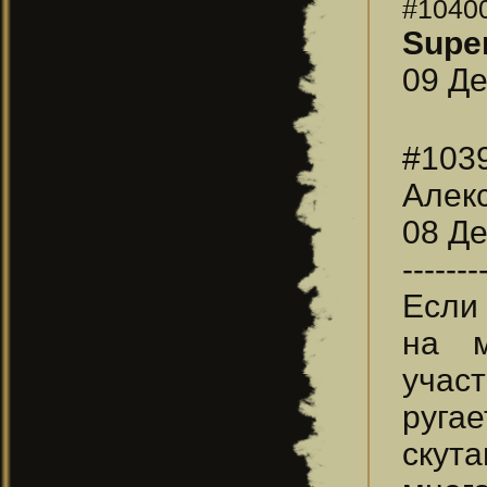
#1040
Supe
09 Де
#103
Алек
08 Де
-------
Если 
на м
учас
руга
скут