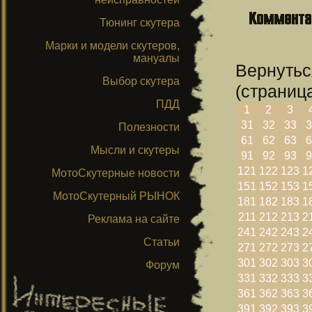
Тюнинг скутера
Марки и модели скутеров,
мануалы
Вернутьс
Выбор скутера
(страница
ПДД
1
2
3
31
32
33
3
Полезности
61
62
63
6
Мысли и скутеры
91
92
93
9
121
122
123
1
МотоСкутерные новости
151
152
153
1
МотоСкутерный РЫНОК
181
182
183
1
211
212
213
2
Реклама на сайте
241
242
243
2
Статьи
271
272
273
2
301
302
303
3
Форум
331
332
333
3
361
362
363
3
391
392
393
3