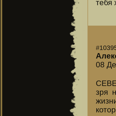
тебя 
#1039
Алек
08 Де
СЕВЕ
зря 
жизн
кото