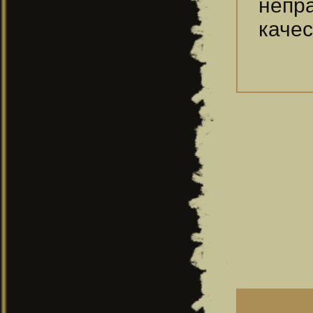
непр
качес