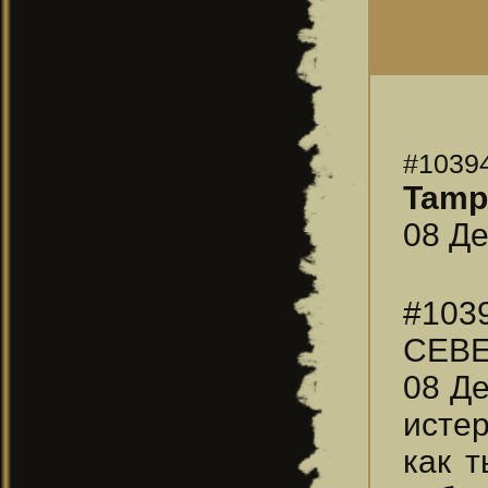
#1039
Tampl
08 Де
#103
СЕВ
08 Де
истер
как т