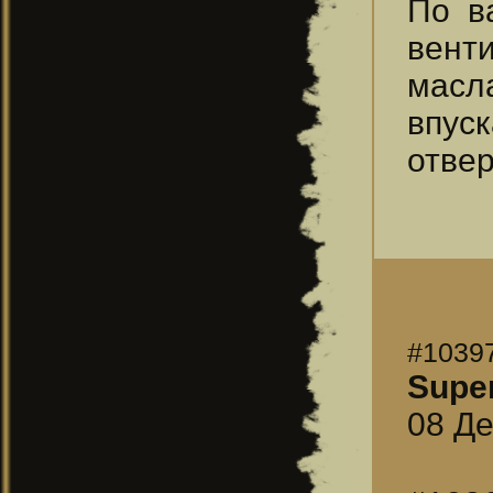
По в
вент
масла
впуск
отвер
#1039
Supe
08 Де