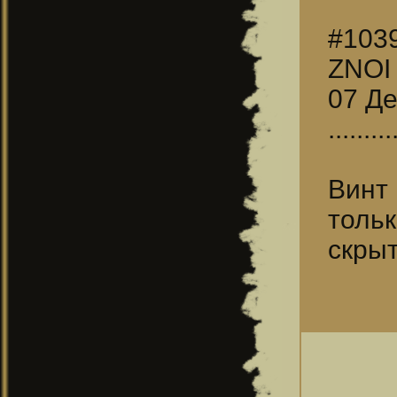
#103
ZNOI
07 Де
.........
Винт 
тольк
скрыт