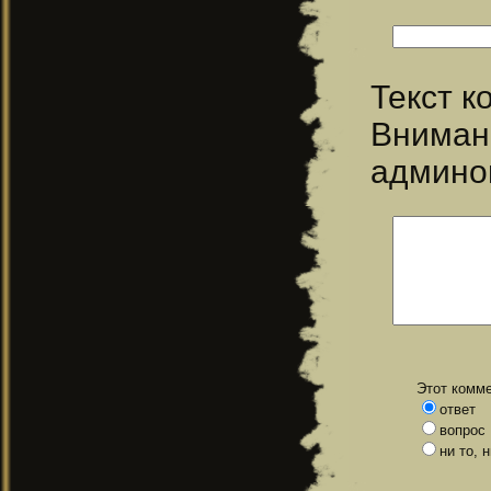
Текст 
Вниман
админо
Этот комме
ответ
вопрос
ни то, 