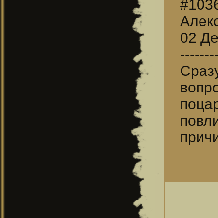
#103
Алек
02 Де
-------
Сраз
вопр
поца
повли
прич