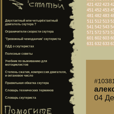
421
422
423
4
451
452
453
4
481
482
483
4
Двухтактный или четырёхтактный
511
512
513
5
двигатель скутера ?
541
542
543
5
Ограничители скорости скутера
571
572
573
5
601
602
603
6
'Тревожный чемоданчик' скутериста
631
632
633
6
ПДД о скутеристах
Полезные советы
Учебник по выживанию для
мотоциклистов
Степень сжатия, компрессия двигателя,
и октановое число
#1038
Правильная обкатка скутера
алек
Словарь технических терминов
04 Де
Словарь скутериста