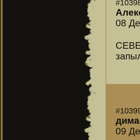
#1039
Алек
08 Де
СЕВЕ
запы
#1039
дима
09 Де