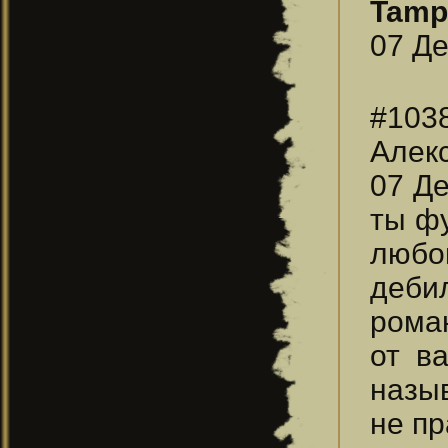
Tampl
07 Де
#103
Алек
07 Де
ты фу
любо
деби
рома
от в
назы
не пр