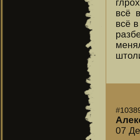
глрох
всё 
всё в
разб
меня
штоли
#1038
Алек
07 Де