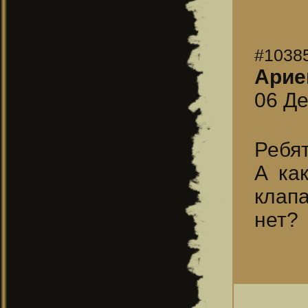
#1038
Арие
06 Де
Ребят
А ка
клапа
нет?