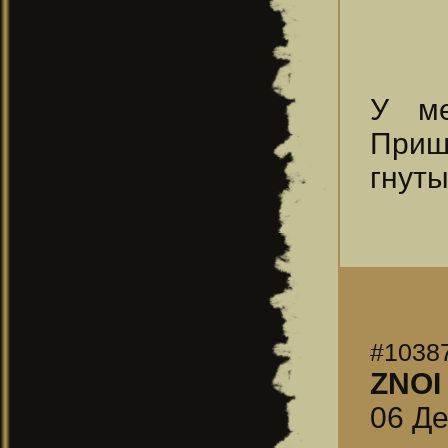
У ме
Приш
гнуты
#1038
ZNOI
06 Де