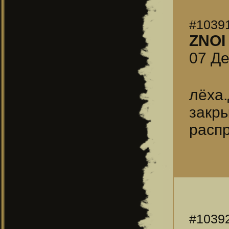
#1039
ZNOI
07 Де
лёха
закр
распр
#1039