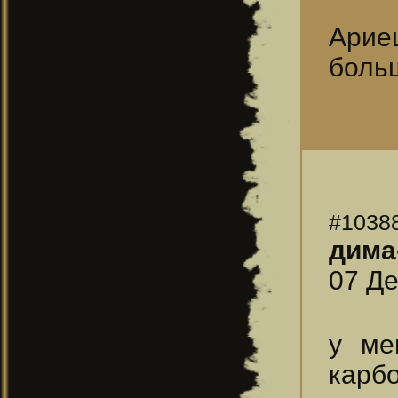
Арие
больш
#1038
дима
07 Де
у ме
карб