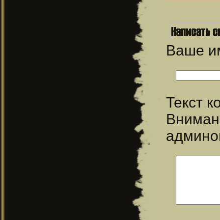
Ваше 
Текст 
Вниман
админо