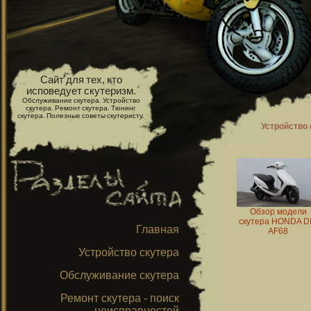
Сайт для тех, кто
исповедует скутеризм.
Обслуживание скутера. Устройство
скутера. Ремонт скутера. Тюнинг
скутера. Полезные советы скутеристу.
Устройство 
Обзор модели
скутера HONDA D
Главная
AF68
Устройство скутера
Обслуживание скутера
Ремонт скутера - поиск
неисправностей