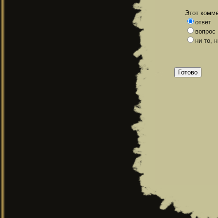
Этот комме
ответ
вопрос
ни то, 