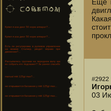
Еще в
двигл
Какая
стои
Купил я аза джог 50 норм аппарат?...
прокл
Купил я аза джог 50 норм аппарат?...
Есть ли регулировка в рулевом управлении
на мокике Сталкер, уводит вправо при
движении?...
Рассыпались грузчики на переднем валу как
их собрать кто подскажет? За ранее спасибо
...
manual mitt 125gt max?...
#2922
Игор
не открывается багажник у mitt 125gt max...
03 Ию
не открывается багажник у mitt 125gt max...