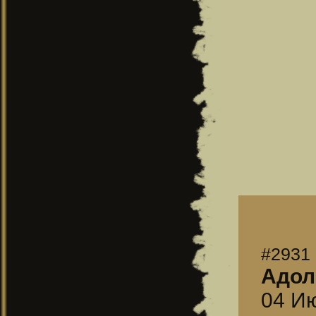
#2931
Адол
04 Ию