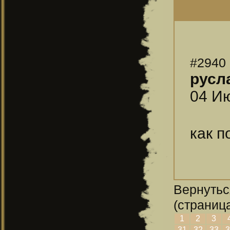
#2940
русл
04 Ию
как п
Вернутьс
(страница
1
2
3
31
32
33
3