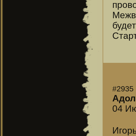
прово
Межв
будет
Старт
#2935
Адол
04 Ию
Игорь