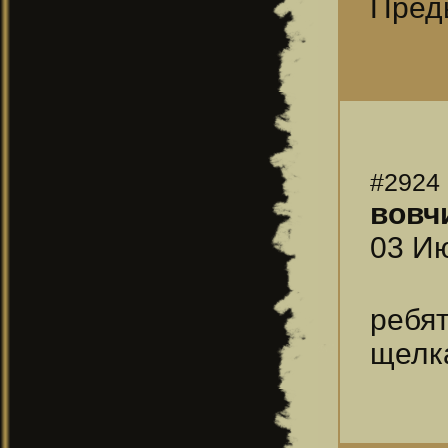
Преды
#2924
вовч
03 Ию
ребят
щелк