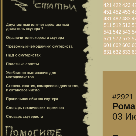
421
422
423
4
451
452
453
4
481
482
483
4
Двухтактный или четырёхтактный
511
512
513
5
двигатель скутера ?
541
542
543
5
Ограничители скорости скутера
571
572
573
5
601
602
603
6
'Тревожный чемоданчик' скутериста
631
632
633
6
ПДД о скутеристах
Полезные советы
Учебник по выживанию для
мотоциклистов
Степень сжатия, компрессия двигателя,
и октановое число
#2921
Правильная обкатка скутера
Рома
Словарь технических терминов
03 Ию
Словарь скутериста