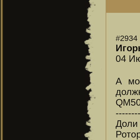
#2934
Игор
04 Ию
А мо
долж
QM50
-------
Доли
Рото