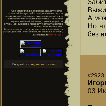
Забит
Выжи
Сайт scooter-tronix.ru ориентирован на скутеристов-
любителей. Материал сайта понятен и полезен тем, кто
А мож
только начинает пользоваться скутером и сталкивается со
всевозможными вопросами и проблемами в отношении
периодического обслуживания, ремонта, устройства
Но чт
скутера. Рано или поздно любой скутерист задумывается и
на тему тюнинга своего коня.
Если же вы как скутерист уже имеете достаточный опыт, и
без н
желаете дополнить этот сайт ценными советами и мыслями,
милости просим
поделиться
.
Создание и
продвижение сайтов
#2923
Игор
03 Ию