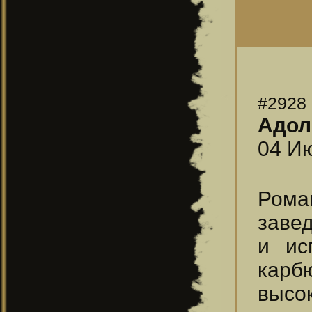
#2928
Адол
04 Ию
Рома
завед
и ис
кар
высок