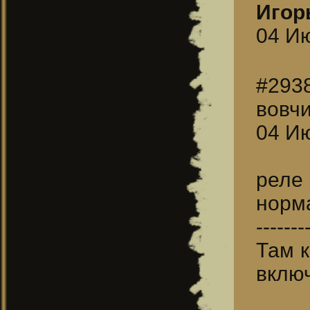
Игор
04 Ию
#293
вовч
04 Ию
реле
норм
-------
Там к
вклю