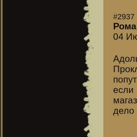
#2937
Рома
04 Ию
Адол
Прок
попут
если
мага
дело 