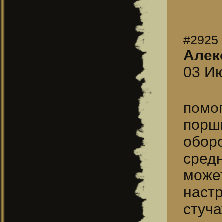
#2925
Алек
03 Ию
помо
порш
обор
средн
может
наст
стуча