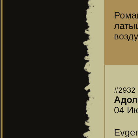
Рома
латы
возду
#2932
Адол
04 Ию
Evgen