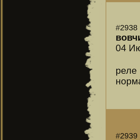
#2938
вовч
04 Ию
реле
норм
#2939