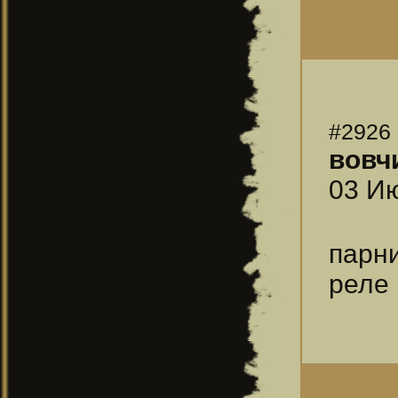
#2926
вовч
03 Ию
парн
реле