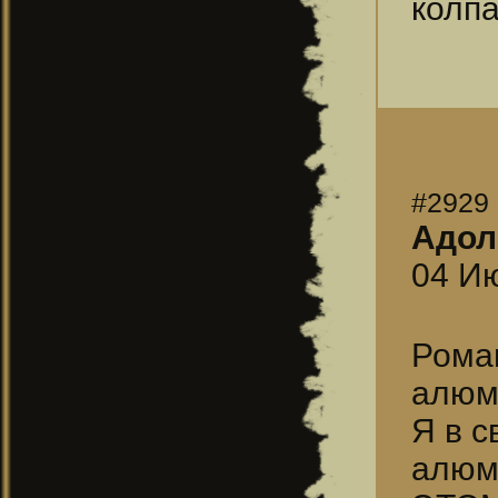
колпа
#2929
Адол
04 Ию
Рома
алюм
Я в с
алюм