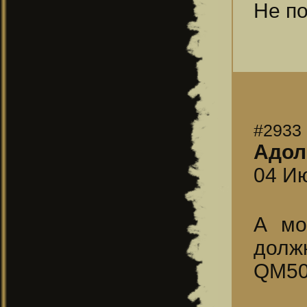
Не по
#2933
Адол
04 Ию
А мо
долж
QM50