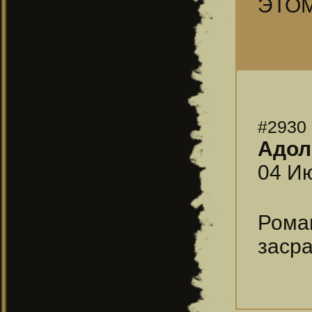
ЭТОМ
#2930
Адол
04 Ию
Рома
засра