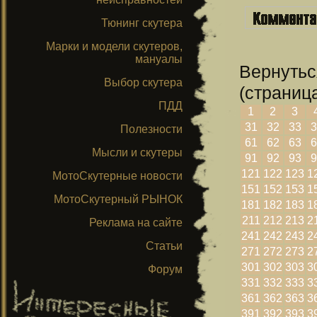
Тюнинг скутера
Марки и модели скутеров,
мануалы
Вернутьс
Выбор скутера
(страница
ПДД
1
2
3
31
32
33
3
Полезности
61
62
63
6
Мысли и скутеры
91
92
93
9
121
122
123
1
МотоСкутерные новости
151
152
153
1
МотоСкутерный РЫНОК
181
182
183
1
211
212
213
2
Реклама на сайте
241
242
243
2
Статьи
271
272
273
2
301
302
303
3
Форум
331
332
333
3
361
362
363
3
391
392
393
3