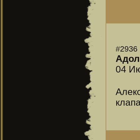
#2936
Адол
04 Ию
Алек
клапа