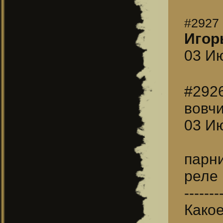
#2927
Игор
03 Ию
#292
вовч
03 Ию
парн
реле
-------
Какое