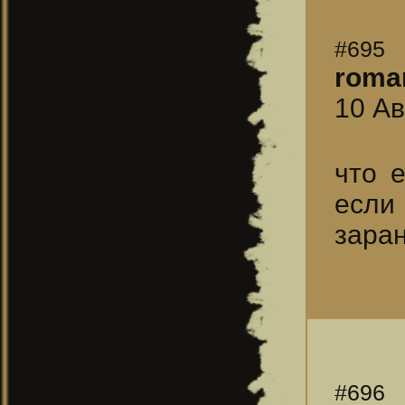
#695
roma
10 Ав
что 
если
зара
#696