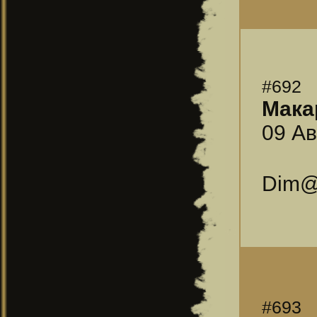
#692
Мака
09 Ав
Dim@!
#693