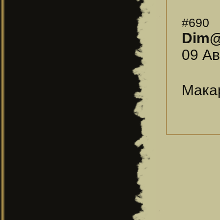
#690
Dim
09 Ав
Макар