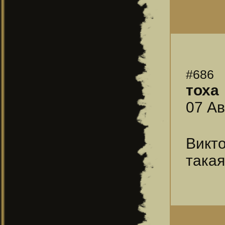
#686
тоха
07 Ав
Bикт
такая