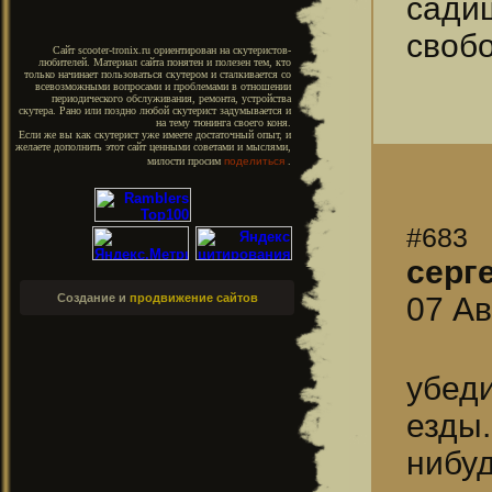
сад
своб
Сайт scooter-tronix.ru ориентирован на скутеристов-
любителей. Материал сайта понятен и полезен тем, кто
только начинает пользоваться скутером и сталкивается со
всевозможными вопросами и проблемами в отношении
периодического обслуживания, ремонта, устройства
скутера. Рано или поздно любой скутерист задумывается и
на тему тюнинга своего коня.
Если же вы как скутерист уже имеете достаточный опыт, и
желаете дополнить этот сайт ценными советами и мыслями,
милости просим
поделиться
.
#683
серг
07 Ав
Создание и
продвижение сайтов
убед
езды
нибу