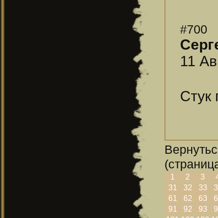
#700
Серг
11 Ав
Стук 
Вернутьс
(страница
1
2
3
31
32
33
3
61
62
63
6
91
92
93
9