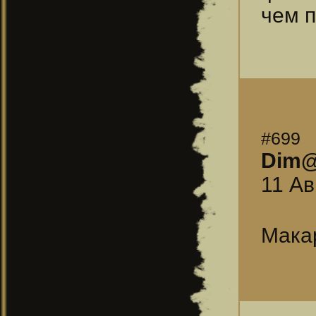
чем 
#699
Dim
11 Ав
Макар