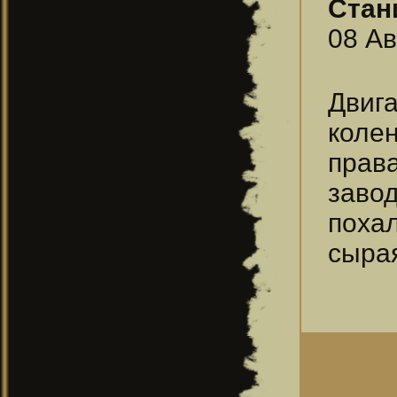
Стан
08 Ав
Двиг
коле
прав
заво
поха
сыра