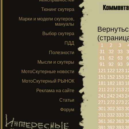
Тюнинг скутера
Марки и модели скутеров,
мануалы
Вернутьс
Выбор скутера
(страница
ПДД
1
2
3
31
32
33
3
Полезности
61
62
63
6
Мысли и скутеры
91
92
93
9
121
122
123
1
МотоСкутерные новости
151
152
153
1
МотоСкутерный РЫНОК
181
182
183
1
211
212
213
2
Реклама на сайте
241
242
243
2
Статьи
271
272
273
2
301
302
303
3
Форум
331
332
333
3
361
362
363
3
391
392
393
3