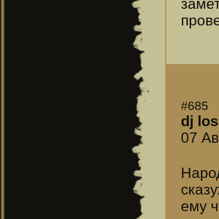
замет
прове
#685
dj los
07 Ав
Наро
сказу
ему ч