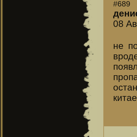
#689
дени
08 Ав
не п
врод
появл
проп
остан
китае