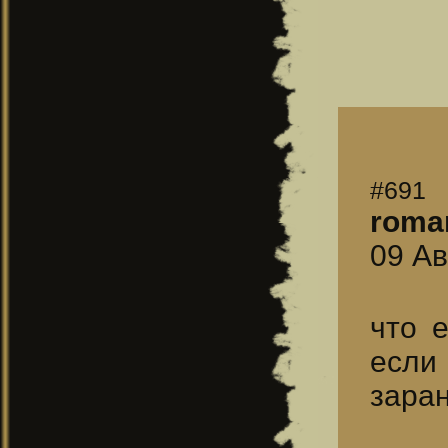
#691
roma
09 Ав
что 
если
зара