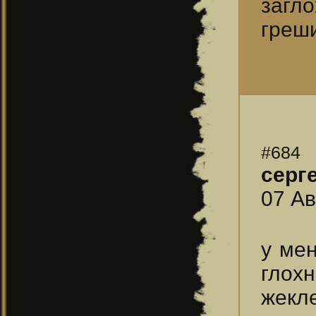
загло
греши
#684
серг
07 Ав
у мен
глох
жекл