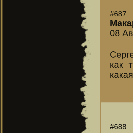
#687
Мака
08 Ав
Серге
как 
кака
#688