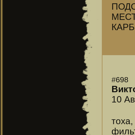
ПОД
МЕС
КАР
#698
Викт
10 Ав
тоха
фильт