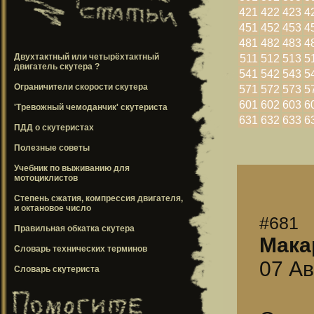
421
422
423
4
451
452
453
4
481
482
483
4
Двухтактный или четырёхтактный
511
512
513
5
двигатель скутера ?
541
542
543
5
Ограничители скорости скутера
571
572
573
5
601
602
603
6
'Тревожный чемоданчик' скутериста
631
632
633
6
ПДД о скутеристах
Полезные советы
Учебник по выживанию для
мотоциклистов
Степень сжатия, компрессия двигателя,
и октановое число
#681
Правильная обкатка скутера
Мака
Словарь технических терминов
07 Ав
Словарь скутериста