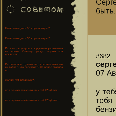
Серг
быть.
Купил я аза джог 50 норм аппарат?...
Купил я аза джог 50 норм аппарат?...
Есть ли регулировка в рулевом управлении
на мокике Сталкер, уводит вправо при
#682
движении?...
серг
Рассыпались грузчики на переднем валу как
их собрать кто подскажет? За ранее спасибо
...
07 Ав
manual mitt 125gt max?...
у теб
не открывается багажник у mitt 125gt max...
тебя
не открывается багажник у mitt 125gt max...
бенз