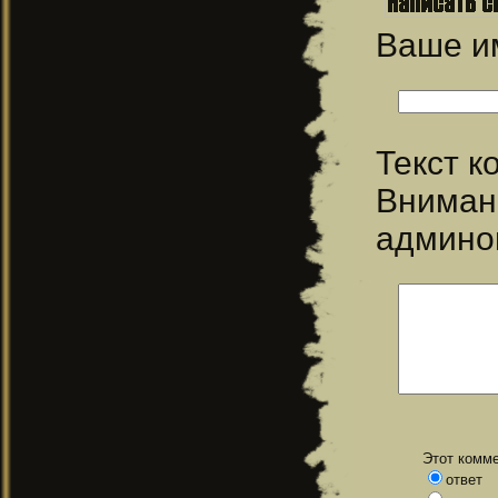
Ваше 
Текст 
Вниман
админо
Этот комме
ответ