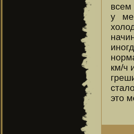
всем
у ме
холо
начин
иног
норм
км/ч 
греш
стало
это м