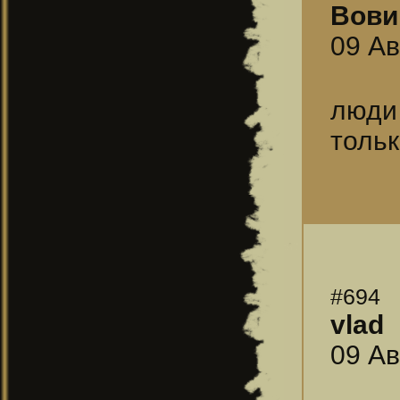
Вови
09 Ав
люди 
тольк
#694
vlad
09 Ав