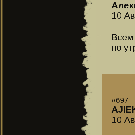
Алек
10 Ав
Всем 
по ут
#697
АJIE
10 Ав