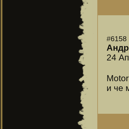
#6158
Андр
24 Ап
Motor
и че