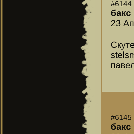
#6144
бакс
23 Ап
Скут
stels
павел
#6145
бакс