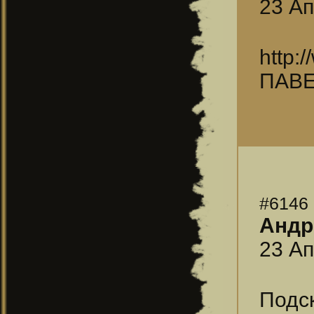
23 Ап
http:
ПАВЕ
#6146
Андр
23 Ап
Подс