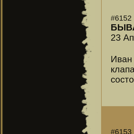
#6152
БЫВ
23 Ап
Иван
клап
сост
#6153