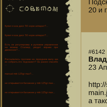
Подс
20 и 
Купил я аза джог 50 норм аппарат?...
Купил я аза джог 50 норм аппарат?...
Есть ли регулировка в рулевом управлении
на мокике Сталкер, уводит вправо при
#6142
движении?...
Влад
Рассыпались грузчики на переднем валу как
их собрать кто подскажет? За ранее спасибо
...
23 Ап
manual mitt 125gt max?...
http:
не открывается багажник у mitt 125gt max...
main.
не открывается багажник у mitt 125gt max...
а так