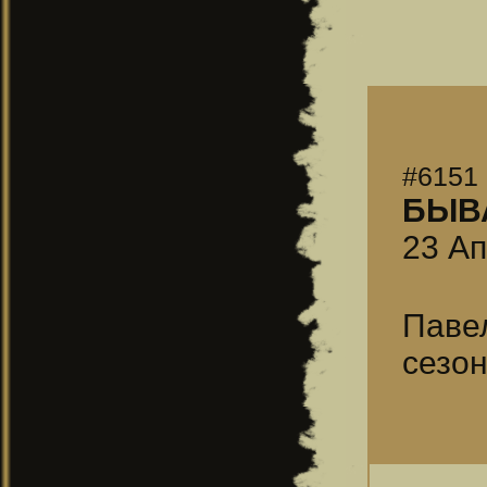
#6151
БЫВ
23 Ап
Павел
сезон