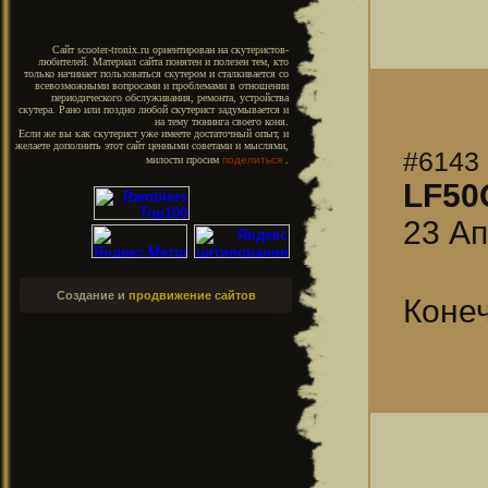
Сайт scooter-tronix.ru ориентирован на скутеристов-
любителей. Материал сайта понятен и полезен тем, кто
только начинает пользоваться скутером и сталкивается со
всевозможными вопросами и проблемами в отношении
периодического обслуживания, ремонта, устройства
скутера. Рано или поздно любой скутерист задумывается и
на тему тюнинга своего коня.
Если же вы как скутерист уже имеете достаточный опыт, и
желаете дополнить этот сайт ценными советами и мыслями,
#6143
милости просим
поделиться
.
LF50
23 Ап
Создание и
продвижение сайтов
Конеч