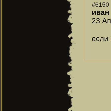
#6150
ивaн
23 Ап
если 