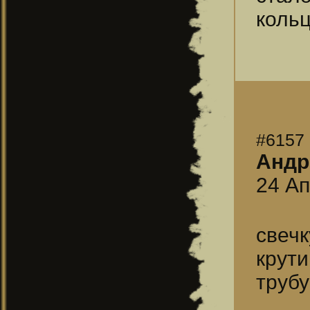
кольц
#6157
Андр
24 Ап
свеч
крут
трубу