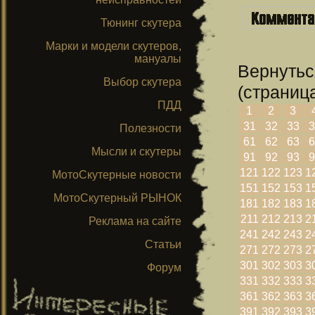
Тюнинг скутера
Марки и модели скутеров,
мануалы
Вернутьс
Выбор скутера
(страница
ПДД
1
2
3
31
32
33
3
Полезности
61
62
63
6
Мысли и скутеры
91
92
93
9
121
122
123
1
МотоСкутерные новости
151
152
153
1
МотоСкутерный РЫНОК
181
182
183
1
211
212
213
2
Реклама на сайте
241
242
243
2
Статьи
271
272
273
2
301
302
303
3
Форум
331
332
333
3
361
362
363
3
391
392
393
3