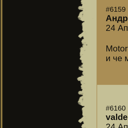
#6159
Андр
24 Ап
Motor
и че
#6160
vald
24 Ап