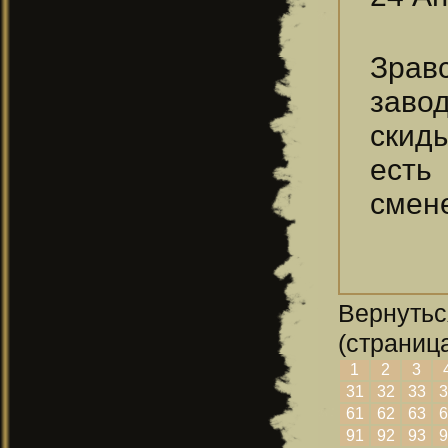
Зрав
заво
скиды
есть
смен
Вернутьс
(страница
1
2
3
31
32
33
3
61
62
63
6
91
92
93
9