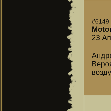
#6149
Moto
23 Ап
Андр
Веро
возд