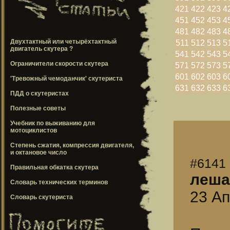
421
422
423
4
451
452
453
4
481
482
483
4
Двухтактный или четырёхтактный
511
512
513
5
двигатель скутера ?
541
542
543
5
Ограничители скорости скутера
571
572
573
5
601
602
603
6
'Тревожный чемоданчик' скутериста
631
632
633
6
ПДД о скутеристах
Полезные советы
Учебник по выживанию для
мотоциклистов
Степень сжатия, компрессия двигателя,
и октановое число
#6141
Правильная обкатка скутера
леша
Словарь технических терминов
23 Ап
Словарь скутериста