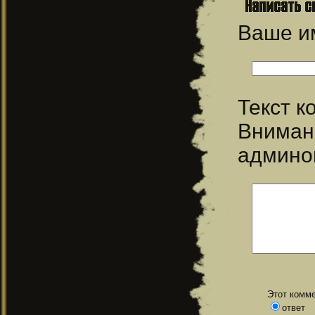
Ваше 
Текст 
Вниман
админо
Этот комме
ответ