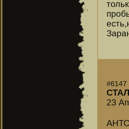
толь
пробы
есть
Заран
#6147
СТА
23 Ап
АНТО