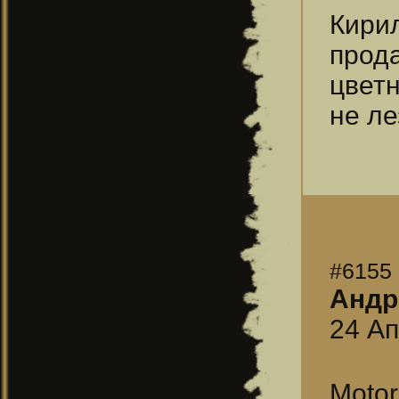
Кири
прод
цвет
не ле
#6155
Андр
24 Ап
Motor