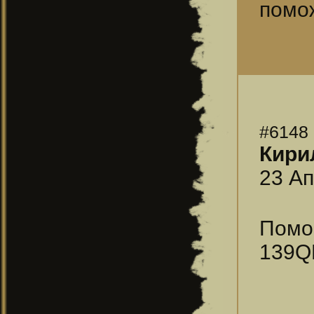
помо
#6148
Кири
23 Ап
Помог
139Q