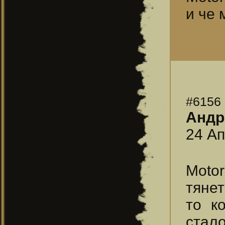
и че
#6156
Андр
24 Ап
Motor
тянет
то к
стало