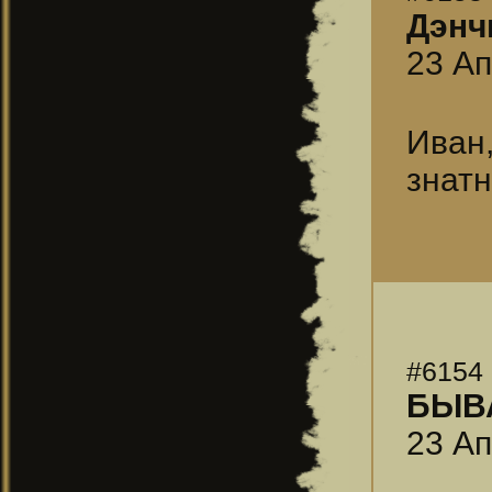
Дэнч
23 Ап
Иван
знатн
#6154
БЫВ
23 Ап