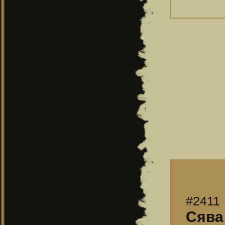
#2411
Сява