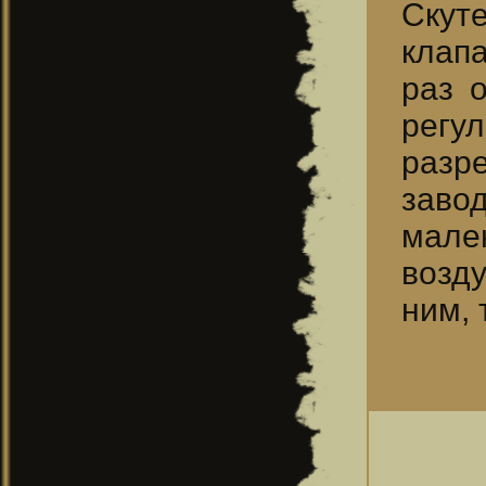
Скут
клапа
раз 
регул
разр
заво
мален
возду
ним, 