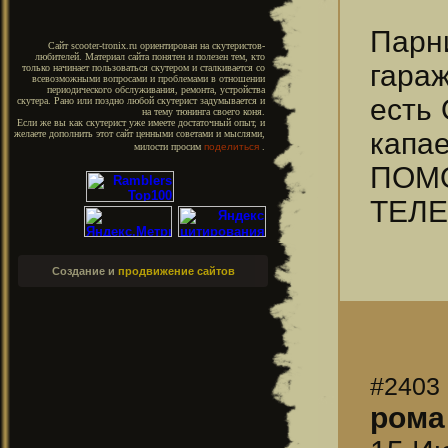
Парн
Сайт scooter-tronix.ru ориентирован на скутеристов-
любителей. Материал сайта понятен и полезен тем, кто
гара
только начинает пользоваться скутером и сталкивается со
всевозможными вопросами и проблемами в отношении
периодического обслуживания, ремонта, устройства
есть 
скутера. Рано или поздно любой скутерист задумывается и
на тему тюнинга своего коня.
Если же вы как скутерист уже имеете достаточный опыт, и
капа
желаете дополнить этот сайт ценными советами и мыслями,
милости просим
поделиться
.
ПОМО
ТЕЛЕ
Создание и
продвижение сайтов
#2403
рома