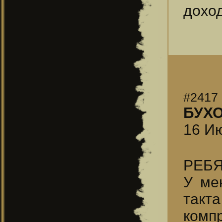
доход
#2417
БУХ
16 Ию
РЕБЯ
У ме
такт
компр