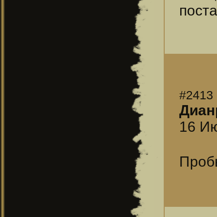
поста
#2413
Диан
16 Ию
Пробы