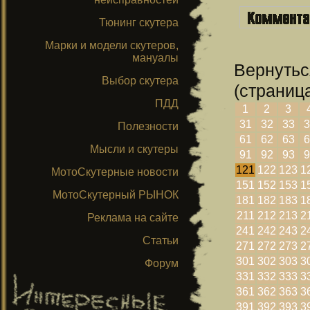
Тюнинг скутера
Марки и модели скутеров,
мануалы
Вернутьс
Выбор скутера
(страница
ПДД
1
2
3
31
32
33
3
Полезности
61
62
63
6
Мысли и скутеры
91
92
93
9
121
122
123
1
МотоСкутерные новости
151
152
153
1
МотоСкутерный РЫНОК
181
182
183
1
211
212
213
2
Реклама на сайте
241
242
243
2
Статьи
271
272
273
2
301
302
303
3
Форум
331
332
333
3
361
362
363
3
391
392
393
3