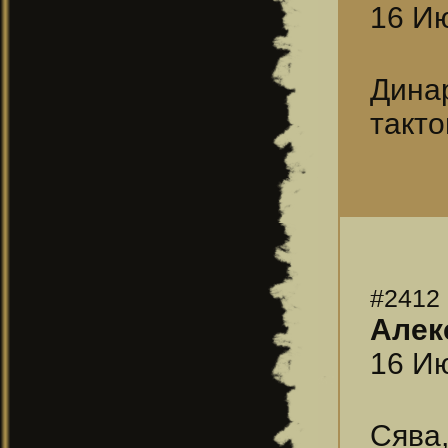
16 Ию
Дина
такто
#2412
Алекс
16 Ию
Сява