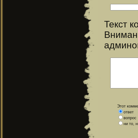
Текст 
Вниман
админо
Этот комме
ответ
вопрос
ни то, 