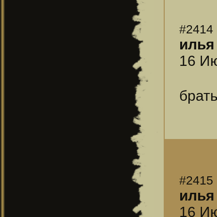
#2414
илья
16 Ию
брать
#2415
илья
16 Ию