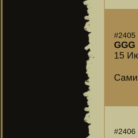
#2405
GGG
15 Ию
Сами
#2406