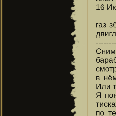
16 Ию
газ з
двигл
-------
Сним
бараб
смотр
в нё
Или 
Я пон
тиска
по т