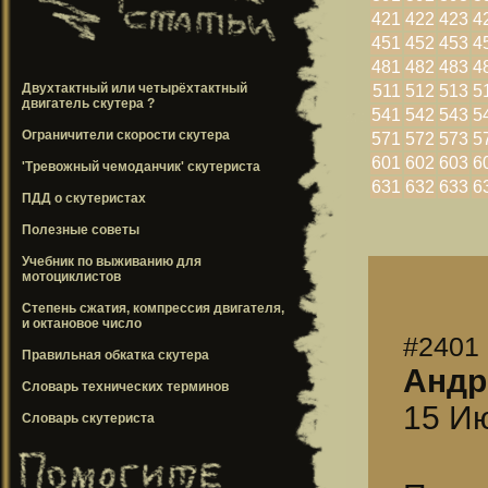
421
422
423
4
451
452
453
4
481
482
483
4
Двухтактный или четырёхтактный
511
512
513
5
двигатель скутера ?
541
542
543
5
Ограничители скорости скутера
571
572
573
5
601
602
603
6
'Тревожный чемоданчик' скутериста
631
632
633
6
ПДД о скутеристах
Полезные советы
Учебник по выживанию для
мотоциклистов
Степень сжатия, компрессия двигателя,
и октановое число
#2401
Правильная обкатка скутера
Андр
Словарь технических терминов
15 Ию
Словарь скутериста