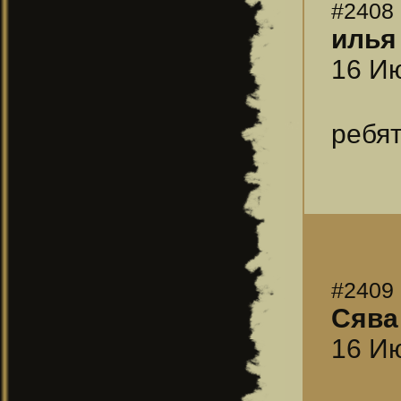
#2408
илья
16 Ию
ребят
#2409
Сява
16 Ию