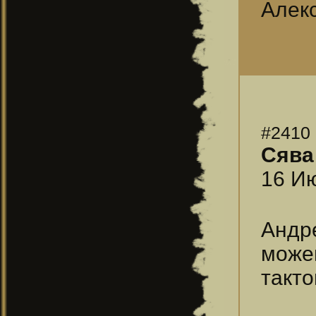
Aлекс
#2410
Сява
16 Ию
Андр
можем
такто