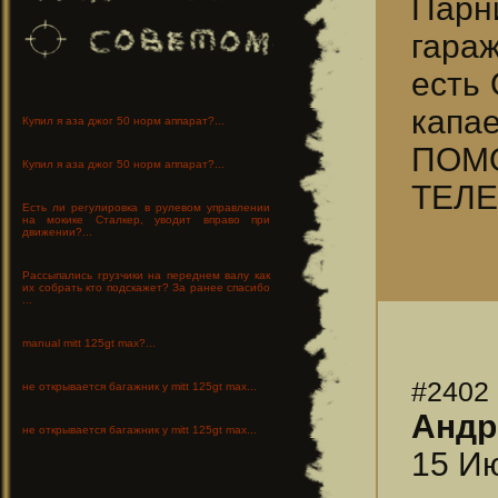
Парн
гара
есть 
капа
Купил я аза джог 50 норм аппарат?...
ПОМО
Купил я аза джог 50 норм аппарат?...
ТЕЛЕ
Есть ли регулировка в рулевом управлении
на мокике Сталкер, уводит вправо при
движении?...
Рассыпались грузчики на переднем валу как
их собрать кто подскажет? За ранее спасибо
...
manual mitt 125gt max?...
#2402
не открывается багажник у mitt 125gt max...
Андр
не открывается багажник у mitt 125gt max...
15 Ию