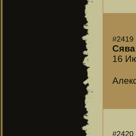
#2419
Сява
16 Ию
Алекс
#2420