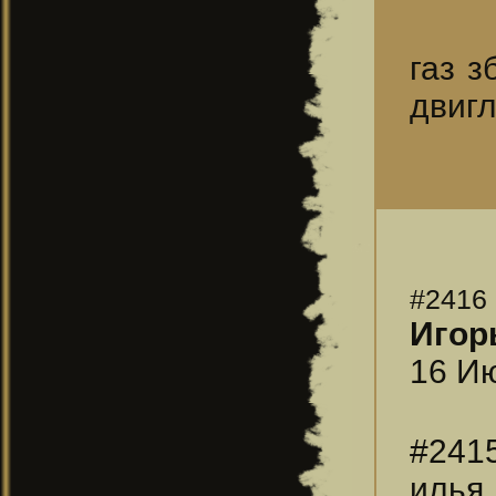
газ з
двигл
#2416
Игор
16 Ию
#241
илья