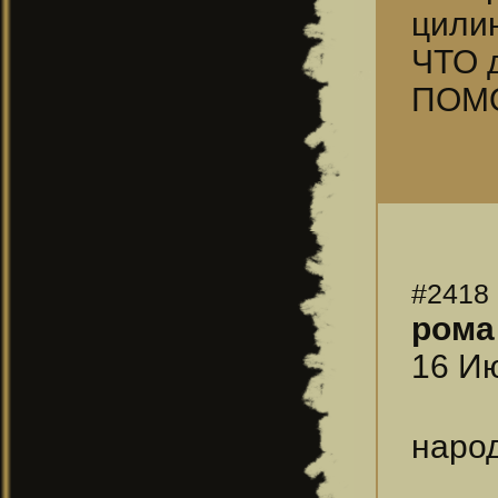
цили
ЧТО 
ПОМО
#2418
рома
16 Ию
народ