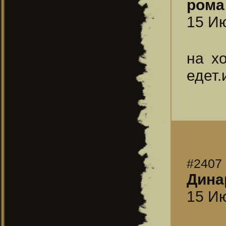
рома
15 Ию
на х
едет.
#2407
Дина
15 Ию