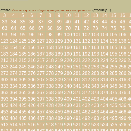
 статье
(страница 1)
Ремонт скутера - общий принцип поиска неисправности
3
4
5
6
7
8
9
10
11
12
13
14
15
16
33
34
35
36
37
38
39
40
41
42
43
44
45
46
63
64
65
66
67
68
69
70
71
72
73
74
75
76
93
94
95
96
97
98
99
100
101
102
103
104
105
106
1
123
124
125
126
127
128
129
130
131
132
133
134
135
136
1
153
154
155
156
157
158
159
160
161
162
163
164
165
166
1
183
184
185
186
187
188
189
190
191
192
193
194
195
196
1
213
214
215
216
217
218
219
220
221
222
223
224
225
226
2
243
244
245
246
247
248
249
250
251
252
253
254
255
256
2
273
274
275
276
277
278
279
280
281
282
283
284
285
286
2
303
304
305
306
307
308
309
310
311
312
313
314
315
316
3
333
334
335
336
337
338
339
340
341
342
343
344
345
346
3
363
364
365
366
367
368
369
370
371
372
373
374
375
376
3
393
394
395
396
397
398
399
400
401
402
403
404
405
406
4
423
424
425
426
427
428
429
430
431
432
433
434
435
436
4
453
454
455
456
457
458
459
460
461
462
463
464
465
466
4
483
484
485
486
487
488
489
490
491
492
493
494
495
496
4
513
514
515
516
517
518
519
520
521
522
523
524
525
526
5