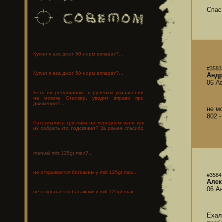
Спас
Купил я аза джог 50 норм аппарат?...
#3583
Купил я аза джог 50 норм аппарат?...
Анд
06 А
Есть ли регулировка в рулевом управлении
на мокике Сталкер, уводит вправо при
движении?...
не мо
802 -
Рассыпались грузчики на переднем валу как
их собрать кто подскажет? За ранее спасибо
...
manual mitt 125gt max?...
не открывается багажник у mitt 125gt max...
#3584
Алек
06 А
не открывается багажник у mitt 125gt max...
Ехал