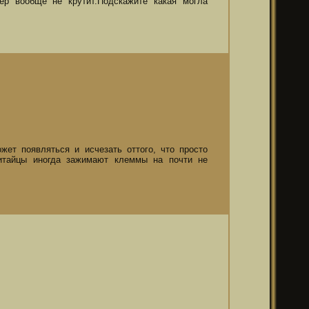
тер вообще не крутит.Подскажите какая могла
жет появляться и исчезать оттого, что просто
итайцы иногда зажимают клеммы на почти не