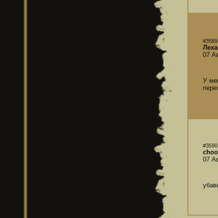
#3589
Леха
07 А
У ме
пере
#3590
choo
07 А
убав