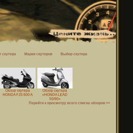
г скутера
Марки скутеров
Выбор скутера
Обзор скутера
Обзор скутера
HONDA FJS 600 A
«HONDA LEAD
50/90»
Перейти к просмотру всего списка обзоров >>