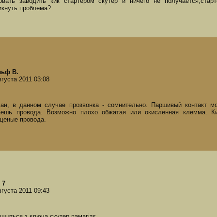
овать заводить кик стартером скутер и ничего не получается,стар
икнуть проблема?
ьф В.
вгуста 2011 03:08
ан, в данном случае прозвонка - сомнительно. Паршивый контакт мо
аешь провода. Возможно плохо обжатая или окисленная клемма. К
щеные провода.
 7
вгуста 2011 09:43
ушиться з ключа скутер памагітє