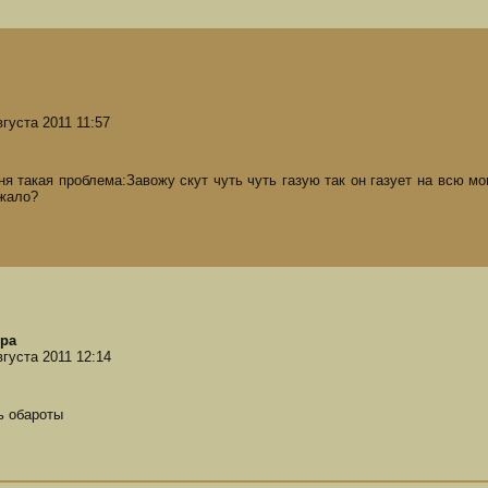
вгуста 2011 11:57
ня такая проблема:Завожу скут чуть чуть газую так он газует на всю мо
жало?
pa
вгуста 2011 12:14
ь обароты