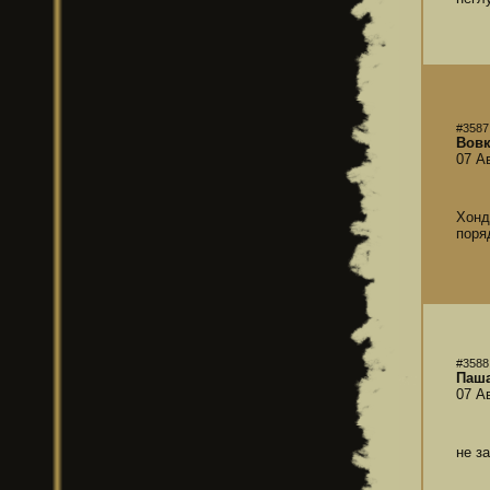
#3587
Вов
07 А
Хонд
поря
#3588
Паш
07 А
не з