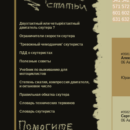
541
542
571
572
601
602
631
632
Двухтактный или четырёхтактный
двигатель скутера ?
Ограничители скорости скутера
'Тревожный чемоданчик' скутериста
ПДД о скутеристах
#3581
Алек
Полезные советы
06 А
Учебник по выживанию для
мотоциклистов
Юран
Степень сжатия, компрессия двигателя,
и октановое число
Правильная обкатка скутера
Словарь технических терминов
Словарь скутериста
#3582
Серг
06 А