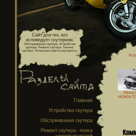
Сайт для тех, кто
исповедует скутеризм.
Обслуживание скутера. Устройство
скутера. Ремонт скутера. Тюнинг
скутера. Полезные советы скутеристу.
Уст
Обзор 
HONDA TO
Главная
Устройство скутера
Обслуживание скутера
Ремонт скутера - поиск
неисправностей