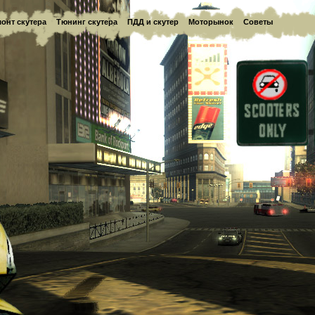
онт скутера
Тюнинг скутера
ПДД и скутер
Моторынок
Советы