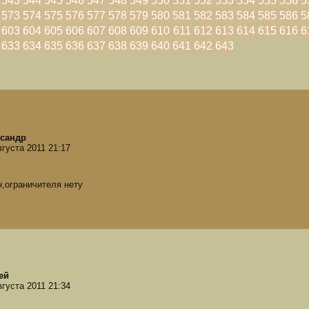
543
544
545
546
547
548
549
550
551
552
553
554
555
556
5
573
574
575
576
577
578
579
580
581
582
583
584
585
586
5
603
604
605
606
607
608
609
610
611
612
613
614
615
616
6
633
634
635
636
637
638
639
640
641
642
643
сандр
вгуста 2011 21:17
,ограничителя нету
ей
вгуста 2011 21:34