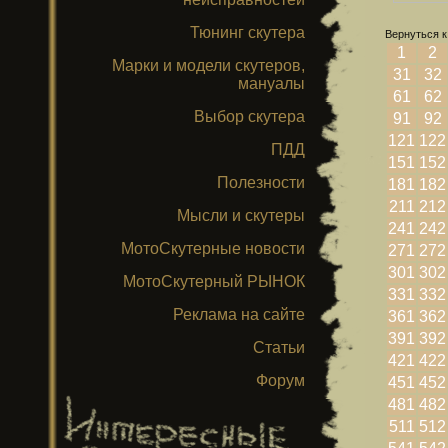
Тюнинг скутера
Вернуться к
1
2
Марки и модели скутеров,
31
32
мануалы
61
62
Выбор скутера
91
92
121
122
ПДД
151
152
Полезности
181
182
211
212
Мысли и скутеры
241
242
МотоСкутерные новости
271
272
301
302
МотоСкутерный РЫНОК
331
332
Реклама на сайте
361
362
391
392
Статьи
421
422
Форум
451
452
481
482
511
512