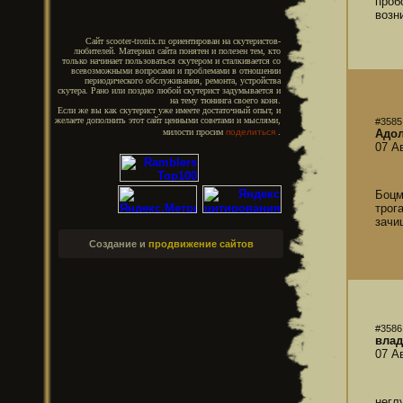
проб
возн
Сайт scooter-tronix.ru ориентирован на скутеристов-
любителей. Материал сайта понятен и полезен тем, кто
только начинает пользоваться скутером и сталкивается со
всевозможными вопросами и проблемами в отношении
периодического обслуживания, ремонта, устройства
скутера. Рано или поздно любой скутерист задумывается и
на тему тюнинга своего коня.
Если же вы как скутерист уже имеете достаточный опыт, и
желаете дополнить этот сайт ценными советами и мыслями,
#3585
Адол
милости просим
поделиться
.
07 А
Боцм
трог
зачи
Создание и
продвижение сайтов
#3586
влад
07 А
негл