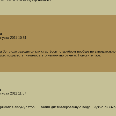
ка
вгуста 2011 10:51
а 35 плохо заводится кик стартёром. стартёром вообще не заводится,но 
дке, искра есть. началось это непонятно от чего. Помогите пжл.
а
вгуста 2011 11:57
аряжался аккумулятор..... залил дистиллированную воду... нужно ли бы