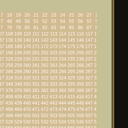
17
18
19
20
21
22
23
24
25
26
27
28
29
30
47
48
49
50
51
52
53
54
55
56
57
58
59
60
77
78
79
80
81
82
83
84
85
86
87
88
89
90
07
108
109
110
111
112
113
114
115
116
117
118
119
120
37
138
139
140
141
142
143
144
145
146
147
148
149
150
67
168
169
170
171
172
173
174
175
176
177
178
179
180
97
198
199
200
201
202
203
204
205
206
207
208
209
210
27
228
229
230
231
232
233
234
235
236
237
238
239
240
57
258
259
260
261
262
263
264
265
266
267
268
269
270
87
288
289
290
291
292
293
294
295
296
297
298
299
300
17
318
319
320
321
322
323
324
325
326
327
328
329
330
47
348
349
350
351
352
353
354
355
356
357
358
359
360
77
378
379
380
381
382
383
384
385
386
387
388
389
390
07
408
409
410
411
412
413
414
415
416
417
418
419
420
37
438
439
440
441
442
443
444
445
446
447
448
449
450
67
468
469
470
471
472
473
474
475
476
477
478
479
480
97
498
499
500
501
502
503
504
505
506
507
508
509
510
27
528
529
530
531
532
533
534
535
536
537
538
539
540