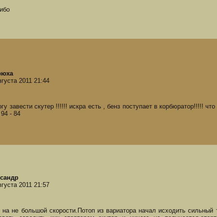
ибо
рюха
вгуста 2011 21:44
гу завести скутер !!!!!! искра есть , бенз поступает в корбюратор!!!!! ч
 94 - 84
сандр
вгуста 2011 21:57
 на не большой скорости.Потоп из вариатора начал исходить сильный 