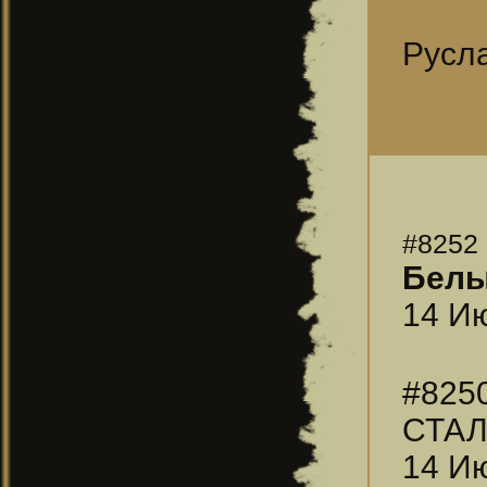
Русла
#8252
Бел
14 Ию
#825
СТАЛ
14 Ию