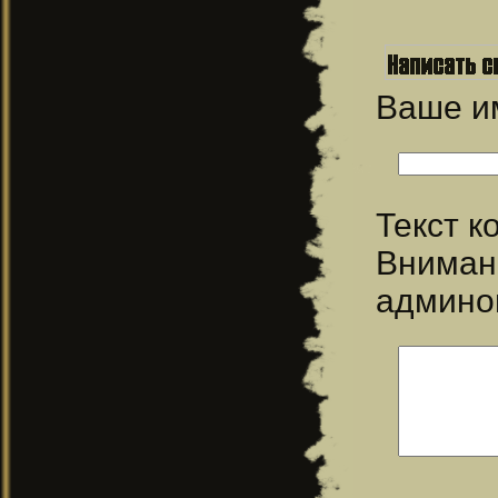
Ваше 
Текст 
Вниман
админо