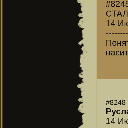
#824
СТАЛ
14 Ию
-------
Поня
насит
#8248
Русл
14 Ию