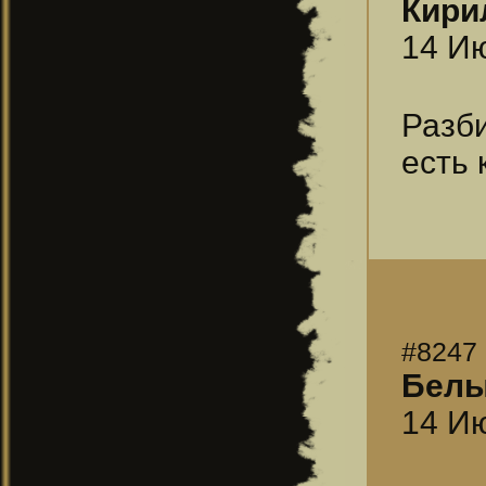
Кири
14 Ию
Разб
есть 
#8247
Бел
14 Ию