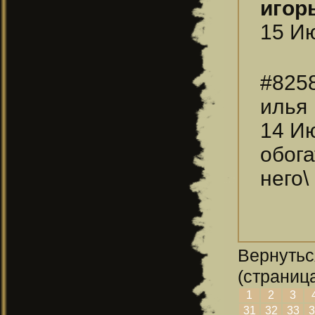
игор
15 Ию
#825
илья
14 Ию
обог
него\
Вернутьс
(страница
1
2
3
31
32
33
3