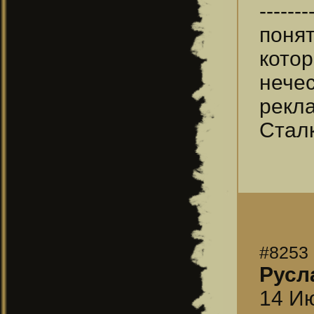
-------
поня
котор
нечес
рекл
Стал
#8253
Русл
14 Ию