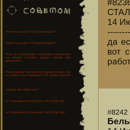
#823
СТАЛ
14 Ию
-------
Купил я аза джог 50 норм аппарат?...
да ес
Купил я аза джог 50 норм аппарат?...
вот 
Есть ли регулировка в рулевом управлении
на мокике Сталкер, уводит вправо при
работ
движении?...
Рассыпались грузчики на переднем валу как
их собрать кто подскажет? За ранее спасибо
...
manual mitt 125gt max?...
не открывается багажник у mitt 125gt max...
#8242
не открывается багажник у mitt 125gt max...
Бел