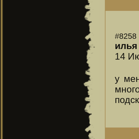
#8258
илья
14 Ию
у ме
мног
подс