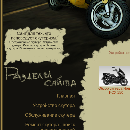
Сайт для тех, кто
исповедует скутеризм.
Обслуживание скутера. Устройство
скутера. Ремонт скутера. Тюнинг
скутера. Полезные советы скутеристу.
Устройство 
Обзор скутера Ho
PCX 150
Главная
Устройство скутера
Обслуживание скутера
Ремонт скутера - поиск
неисправностей