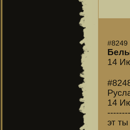
#8249
Бел
14 Ию
#824
Русл
14 Ию
-------
эт ты