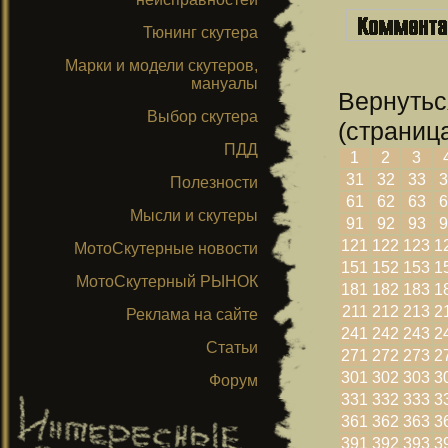
Тюнинг скутера
Марки и модели скутеров,
мануалы
Вернутьс
Выбор скутера
(страница
ПДД
1
2
3
31
32
33
3
Полезности
61
62
63
6
Мысли и скутеры
91
92
93
9
121
122
123
1
МотоСкутерные новости
151
152
153
1
МотоСкутерный РЫНОК
181
182
183
1
211
212
213
2
Реклама на сайте
241
242
243
2
Статьи
271
272
273
2
301
302
303
3
Форум
331
332
333
3
361
362
363
3
391
392
393
3