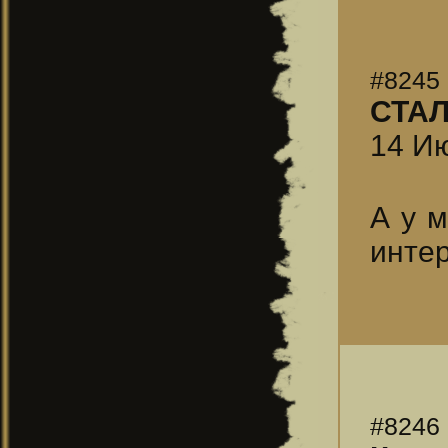
#8245
СТА
14 Ию
А у м
инте
#8246