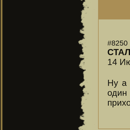
#8250
СТА
14 Ию
Ну а 
один
прихо