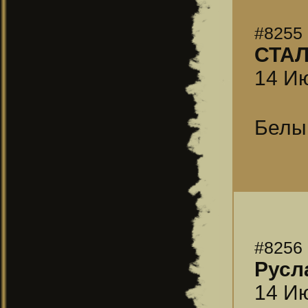
#8255
СТА
14 Ию
Белый
#8256
Русл
14 Ию