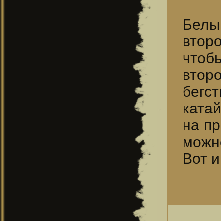
Белый
второ
чтобы
второ
бегст
катай
на пр
можн
Вот и