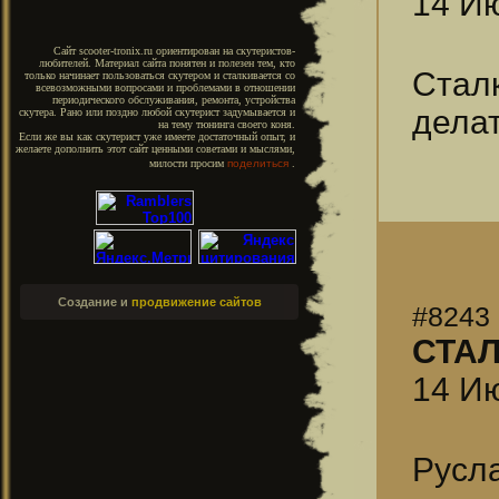
14 Ию
Сайт scooter-tronix.ru ориентирован на скутеристов-
любителей. Материал сайта понятен и полезен тем, кто
Сталк
только начинает пользоваться скутером и сталкивается со
всевозможными вопросами и проблемами в отношении
периодического обслуживания, ремонта, устройства
дела
скутера. Рано или поздно любой скутерист задумывается и
на тему тюнинга своего коня.
Если же вы как скутерист уже имеете достаточный опыт, и
желаете дополнить этот сайт ценными советами и мыслями,
милости просим
поделиться
.
Создание и
продвижение сайтов
#8243
СТА
14 Ию
Русл