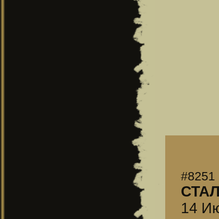
#8251
СТА
14 Ию