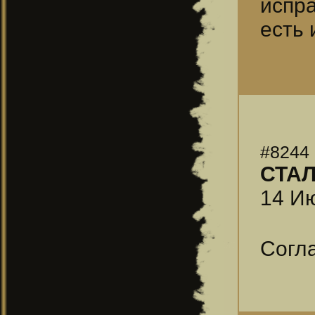
испр
есть 
#8244
СТА
14 Ию
Согл