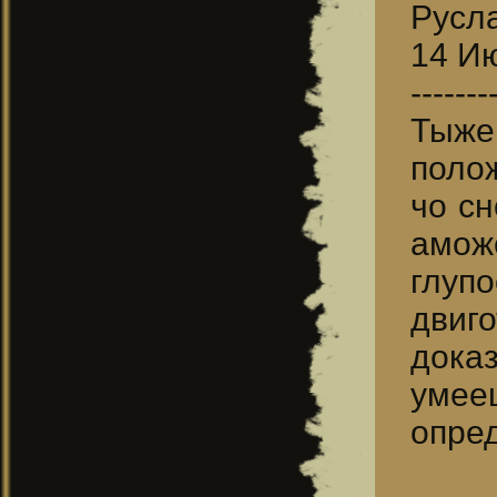
Русл
14 Ию
-------
Тыже
полож
чо сн
амож
глуп
двиго
дока
умее
опре