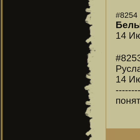
#8254
Бел
14 Ию
#825
Русл
14 Ию
-------
поня