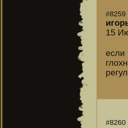
#8259
игор
15 Ию
если
глох
регу
#8260