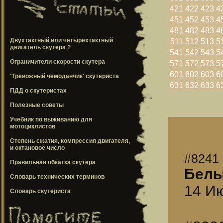
421
422
423
4
451
452
453
4
481
482
483
4
Двухтактный или четырёхтактный
511
512
513
5
двигатель скутера ?
541
542
543
5
Ограничители скорости скутера
571
572
573
5
601
602
603
6
'Тревожный чемоданчик' скутериста
631
632
633
6
ПДД о скутеристах
Полезные советы
Учебник по выживанию для
мотоциклистов
Степень сжатия, компрессия двигателя,
и октановое число
#8241
Правильная обкатка скутера
Бел
Словарь технических терминов
14 Ию
Словарь скутериста