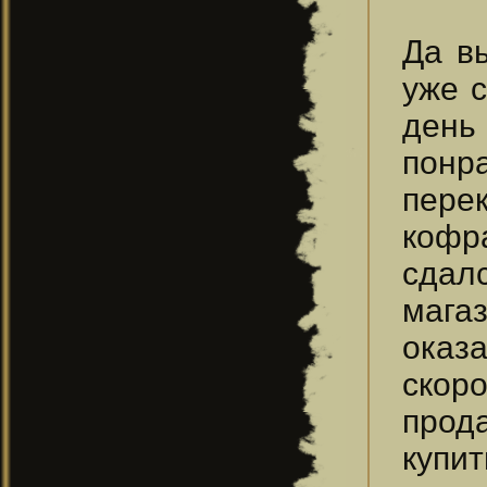
Да в
уже 
день
понра
пере
кофра
сдал
мага
оказ
скор
прод
купит