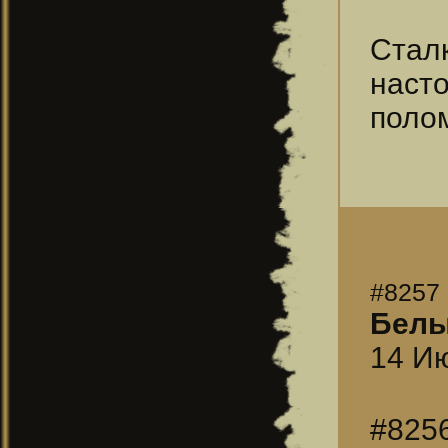
Стал
наст
полом
#8257
Бел
14 Ию
#825