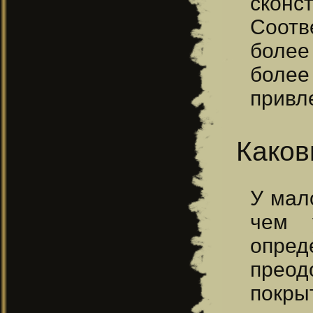
сконс
Соотв
более
более
привл
Каков
У мал
чем 
опред
преод
покры