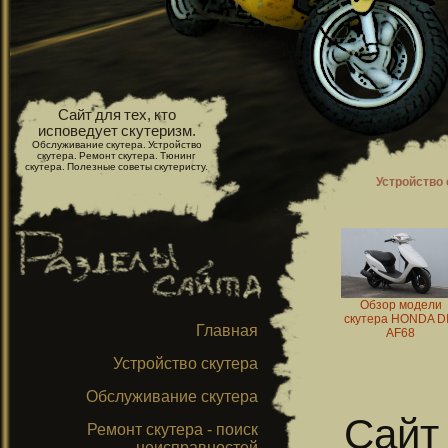
Сайт для тех, кто
исповедует скутеризм.
Обслуживание скутера. Устройство
скутера. Ремонт скутера. Тюнинг
скутера. Полезные советы скутеристу.
Устройство 
Обзор модели
скутера HONDA D
Главная
AF68
Устройство скутера
Обслуживание скутера
Сайт 
Ремонт скутера - поиск
неисправностей