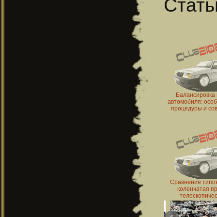
Стать
Балансировка 
автомобиля: осо
процедуры и со
эксплуатац
Сравнение типов
коленчатая п
телескопичес