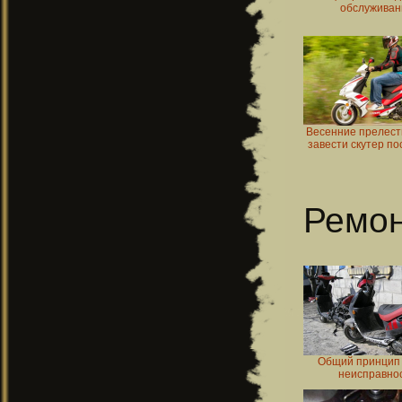
обслужива
Весенние прелест
завести скутер п
Ремо
Общий принцип 
неисправно