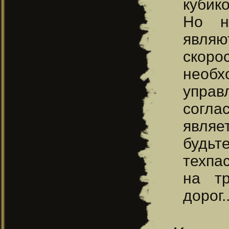
кубико
Но н
являю
скоро
необ
управ
согла
являе
будьт
техпас
на тр
дорог..