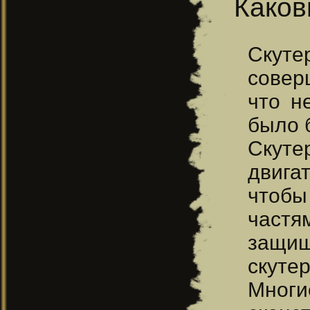
Каков
Скут
совер
что н
было 
Скуте
двига
чтобы
частя
защищ
скуте
Многи