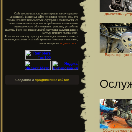
Сайт scooter-tronix.ru ориентирован на скутеристов-
Двигатель - уст
любителей. Материал сайта понятен и полезен тем, кто
только начинает пользоваться скутером и сталкивается со
всевозможными вопросами и проблемами в отношении
периодического обслуживания, ремонта, устройства
скутера. Рано или поздно любой скутерист задумывается и
на тему тюнинга своего коня.
Если же вы как скутерист уже имеете достаточный опыт, и
желаете дополнить этот сайт ценными советами и мыслями,
милости просим
поделиться
.
Вариатор - уст
Ослу
Создание и
продвижение сайтов
Общие рекоменд