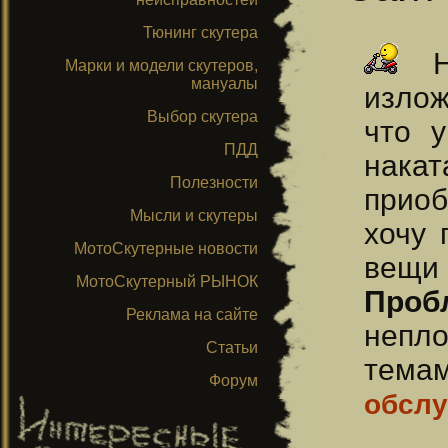
Тюнинг скутера
На
Марки и модели скутеров,
мануалы
излож
Выбор скутера
что у
ПДД
нака
Полезности
приоб
Мысли и скутеры
хочу 
МотоСкутерные новости
вещи
МотоСкутерный РЫНОК
Проб
Реклама на сайте
непло
Статьи
тема
Форум
обсл