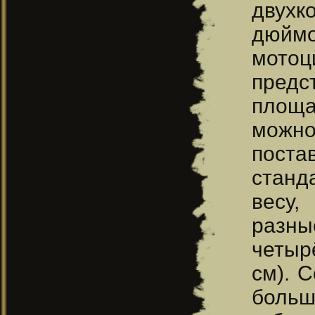
двухк
дюйм
мотоц
пред
площа
можно
поста
станд
весу,
разны
четыр
см). С
больш