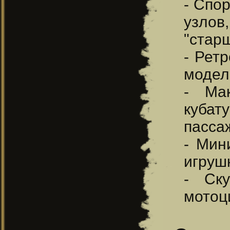
- Спо
узлов
"стар
- Рет
модел
- Ма
кубат
пасса
- Мин
игруш
- Ску
мотоц