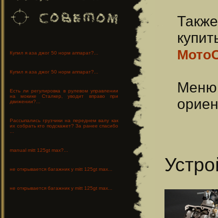
Такж
купит
Мото
Купил я аза джог 50 норм аппарат?...
Купил я аза джог 50 норм аппарат?...
Меню
Есть ли регулировка в рулевом управлении
на мокике Сталкер, уводит вправо при
ориен
движении?...
Рассыпались грузчики на переднем валу как
их собрать кто подскажет? За ранее спасибо
...
manual mitt 125gt max?...
Устро
не открывается багажник у mitt 125gt max...
не открывается багажник у mitt 125gt max...