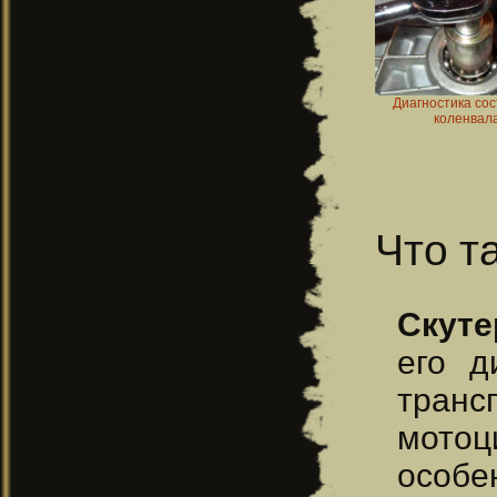
Диагностика со
коленвал
Что та
Скуте
его 
транс
мотоц
особе