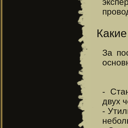
экспе
прово
Какие
За по
основ
- Ста
двух ч
- Ути
небол