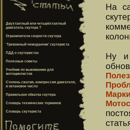
На са
скуте
Двухтактный или четырёхтактный
комм
двигатель скутера ?
колон
Ограничители скорости скутера
'Тревожный чемоданчик' скутериста
ПДД о скутеристах
Ну и
Полезные советы
обнов
Учебник по выживанию для
Поле
мотоциклистов
Степень сжатия, компрессия двигателя,
Пробл
и октановое число
Марки
Правильная обкатка скутера
Мотос
Словарь технических терминов
пост
Словарь скутериста
стать