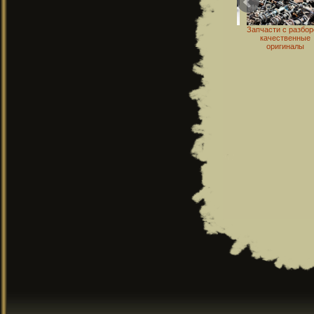
Обзор «Тойота-
Запчасти с разборок:
Экономия при
О виде спор
Камри» 2015 г.в.
качественные
установке газового
спидвей
оригиналы
оборудования на
авто