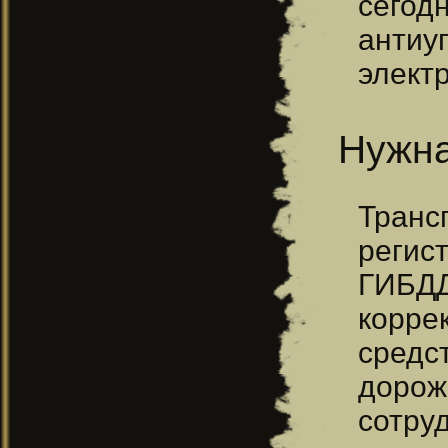
сего
анти
элект
Нужна
Транс
регис
ГИБДД
корре
средс
доро
сотру