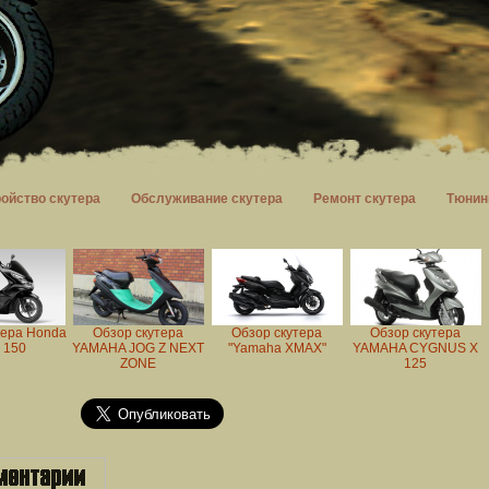
ройство скутера
Обслуживание скутера
Ремонт скутера
Тюнин
тера Honda
Обзор скутера
Обзор скутера
Обзор скутера
 150
YAMAHA JOG Z NEXT
"Yamaha XMAX"
YAMAHA CYGNUS X
ZONE
125