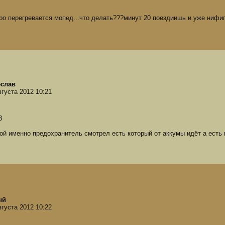
ро перегревается мопед...что делать???минут 20 поездиишь и уже нифига 
слав
вгуста 2012 10:21
3
кой именно предохранитель смотрел есть который от аккумы идёт а есть
ый
вгуста 2012 10:22