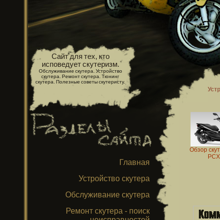
Сайт для тех, кто
исповедует скутеризм.
Обслуживание скутера. Устройство
скутера. Ремонт скутера. Тюнинг
скутера. Полезные советы скутеристу.
Уст
Обзор ску
PCX
Главная
Устройство скутера
Обслуживание скутера
Ремонт скутера - поиск
неисправностей