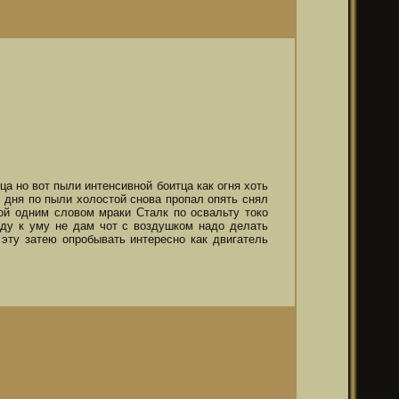
ца но вот пыли интенсивной боитца как огня хоть
 дня по пыли холостой снова пропал опять снял
ой одним словом мраки Сталк по освальту токо
яду к уму не дам чот с воздушком надо делать
эту затею опробывать интересно как двигатель