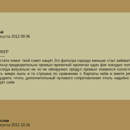
ый
вгуста 2012 09:36
ЛКЕР
-----
 стате помог твой совет нащёт 2го фильтра гораздо меньше стал забиват
льтр предворительно промыл пропиткой пропитал один фиг поездил пол
всегда визуально не чо не обноружел продул промыл поевился холост
ть микро пыль и та строшна по сравнению с Карпаты неба и земля р
удрить чтоль дополнительный нулевого сопротевления чтоль надобно 
дёт себя
слав
вгуста 2012 10:16