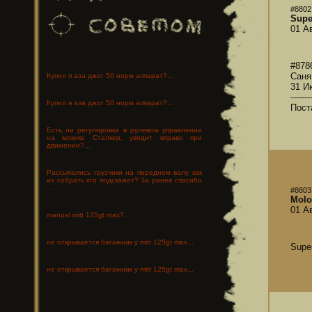
#8802
Supe
01 А
#878
Саня
Купил я аза джог 50 норм аппарат?...
31 И
-------
Купил я аза джог 50 норм аппарат?...
Пост
Есть ли регулировка в рулевом управлении
на мокике Сталкер, уводит вправо при
движении?...
Рассыпались грузчики на переднем валу как
их собрать кто подскажет? За ранее спасибо
...
#8803
Molo
01 А
manual mitt 125gt max?...
не открывается багажник у mitt 125gt max...
Supe
не открывается багажник у mitt 125gt max...