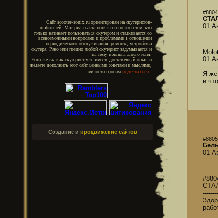
#8804
СТА
Сайт scooter-tronix.ru ориентирован на скутеристов-
01 А
любителей. Материал сайта понятен и полезен тем, кто
только начинает пользоваться скутером и сталкивается со
всевозможными вопросами и проблемами в отношении
периодического обслуживания, ремонта, устройства
скутера. Рано или поздно любой скутерист задумывается и
Molo
на тему тюнинга своего коня.
01 А
Если же вы как скутерист уже имеете достаточный опыт, и
желаете дополнить этот сайт ценными советами и мыслями,
-------
милости просим
поделиться
.
Я же
и чт
Создание и
продвижение сайтов
#8805
Бел
01 А
#880
СТА
-------
Здор
рабо