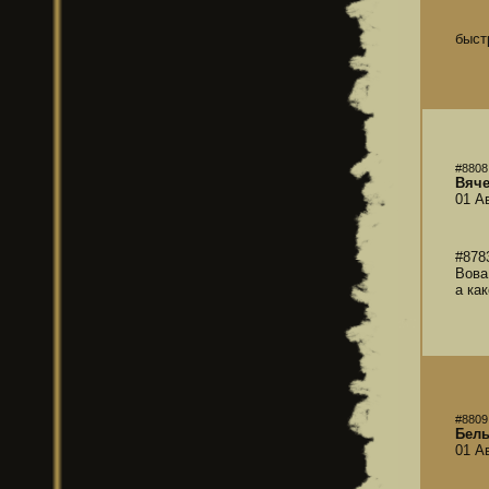
быст
#8808
Вяче
01 А
#878
Вова
а ка
#8809
Бел
01 А