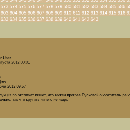
543
544
545
546
547
548
549
550
551
552
553
554
555
556
5
573
574
575
576
577
578
579
580
581
582
583
584
585
586
5
603
604
605
606
607
608
609
610
611
612
613
614
615
616
6
633
634
635
636
637
638
639
640
641
642
643
r User
вгуста 2012 00:01
7
@лэ
юля 2012 09:57
-------------------
рукция по эксплуат пишет, что нужен прогрев.Пусковой обогатитель раб
ально, так что крутить ничего не надо.