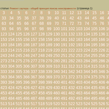
 статье
(страница 1)
Ремонт скутера - общий принцип поиска неисправности
3
4
5
6
7
8
9
10
11
12
13
14
15
16
33
34
35
36
37
38
39
40
41
42
43
44
45
46
63
64
65
66
67
68
69
70
71
72
73
74
75
76
93
94
95
96
97
98
99
100
101
102
103
104
105
106
1
123
124
125
126
127
128
129
130
131
132
133
134
135
136
1
153
154
155
156
157
158
159
160
161
162
163
164
165
166
1
183
184
185
186
187
188
189
190
191
192
193
194
195
196
1
213
214
215
216
217
218
219
220
221
222
223
224
225
226
2
243
244
245
246
247
248
249
250
251
252
253
254
255
256
2
273
274
275
276
277
278
279
280
281
282
283
284
285
286
2
303
304
305
306
307
308
309
310
311
312
313
314
315
316
3
333
334
335
336
337
338
339
340
341
342
343
344
345
346
3
363
364
365
366
367
368
369
370
371
372
373
374
375
376
3
393
394
395
396
397
398
399
400
401
402
403
404
405
406
4
423
424
425
426
427
428
429
430
431
432
433
434
435
436
4
453
454
455
456
457
458
459
460
461
462
463
464
465
466
4
483
484
485
486
487
488
489
490
491
492
493
494
495
496
4
513
514
515
516
517
518
519
520
521
522
523
524
525
526
5