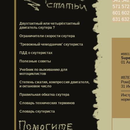
541
542
571
572
601
602
631
632
Двухтактный или четырёхтактный
двигатель скутера ?
Ограничители скорости скутера
'Тревожный чемоданчик' скутериста
ПДД о скутеристах
#8801
Supe
Полезные советы
01 А
Учебник по выживанию для
мотоциклистов
#878
Ром
Степень сжатия, компрессия двигателя,
и октановое число
31 И
-------
Правильная обкатка скутера
Инст
норм
Словарь технических терминов
Словарь скутериста