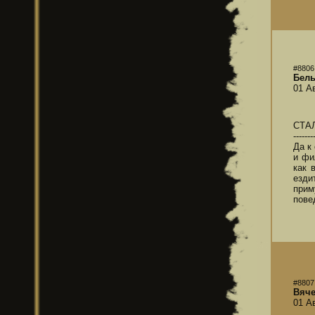
#8806
Бел
01 А
СТА
-------
Да к
и фи
как 
езди
прим
пове
#8807
Вяче
01 А