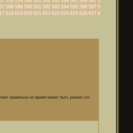
57
558
559
560
561
562
563
564
565
566
567
568
569
570
87
588
589
590
591
592
593
594
595
596
597
598
599
600
17
618
619
620
621
622
623
624
625
626
627
628
629
630
отает правильно но время может быть разное это