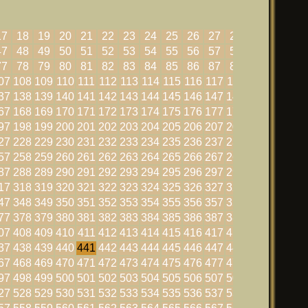
17
18
19
20
21
22
23
24
25
26
27
28
29
30
47
48
49
50
51
52
53
54
55
56
57
58
59
60
77
78
79
80
81
82
83
84
85
86
87
88
89
90
07
108
109
110
111
112
113
114
115
116
117
118
119
120
37
138
139
140
141
142
143
144
145
146
147
148
149
150
67
168
169
170
171
172
173
174
175
176
177
178
179
180
97
198
199
200
201
202
203
204
205
206
207
208
209
210
27
228
229
230
231
232
233
234
235
236
237
238
239
240
57
258
259
260
261
262
263
264
265
266
267
268
269
270
87
288
289
290
291
292
293
294
295
296
297
298
299
300
17
318
319
320
321
322
323
324
325
326
327
328
329
330
47
348
349
350
351
352
353
354
355
356
357
358
359
360
77
378
379
380
381
382
383
384
385
386
387
388
389
390
07
408
409
410
411
412
413
414
415
416
417
418
419
420
37
438
439
440
441
442
443
444
445
446
447
448
449
450
67
468
469
470
471
472
473
474
475
476
477
478
479
480
97
498
499
500
501
502
503
504
505
506
507
508
509
510
27
528
529
530
531
532
533
534
535
536
537
538
539
540