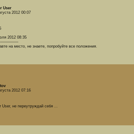
r User
вгуста 2012 00:07
6
юля 2012 08:35
----------------
авте на место, не знаете, попробуйте все положения.
tov
вгуста 2012 07:16
r User, не переутруждай себя ...