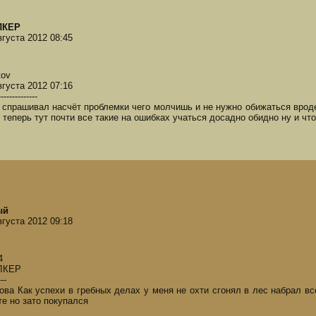
ЛКЕР
вгуста 2012 08:45
tov
вгуста 2012 07:16
--------------
 спрашивал насчёт проблемки чего молчишь и не нужно обижаться вроде
о теперь тут почти все такие на ошибках учаться досадно обидно ну и что
ый
вгуста 2012 09:18
4
ЛКЕР
---
ова Как успехи в гребных делах у меня не охти сгонял в лес набрал все
те но зато покупался