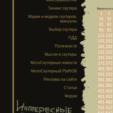
Тюнинг скутера
Вернуться к
1
2
Марки и модели скутеров,
31
32
мануалы
61
62
Выбор скутера
91
92
121
122
ПДД
151
152
Полезности
181
182
211
212
Мысли и скутеры
241
242
МотоСкутерные новости
271
272
301
302
МотоСкутерный РЫНОК
331
332
Реклама на сайте
361
362
391
392
Статьи
421
422
Форум
451
452
481
482
511
512