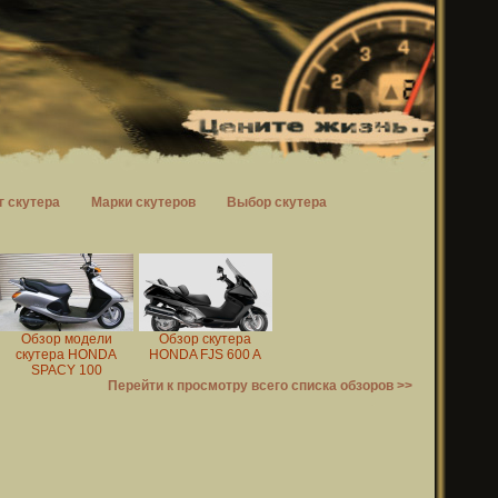
г скутера
Марки скутеров
Выбор скутера
Обзор модели
Обзор скутера
скутера HONDA
HONDA FJS 600 A
SPACY 100
Перейти к просмотру всего списка обзоров >>