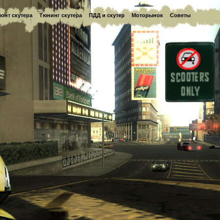
онт скутера
Тюнинг скутера
ПДД и скутер
Моторынок
Советы