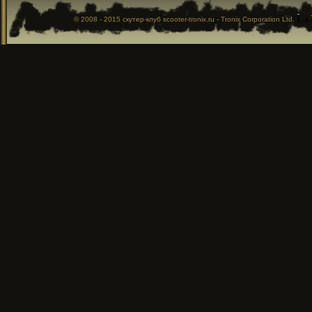
© 2008 - 2015
скутер-клуб
scooter-tronix.ru - Tronix Corporation Ltd.