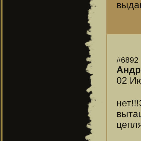
выдав
#6892
Андр
02 Ию
нет!!
вытащ
цепля