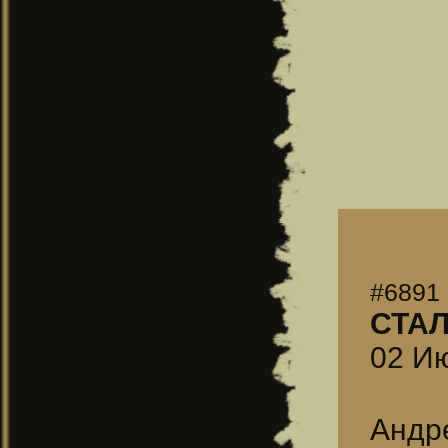
#6891
СТА
02 Ию
Андр