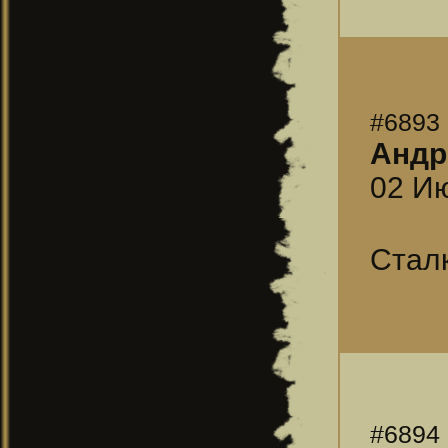
#6893
Андр
02 Ию
Сталк
#6894