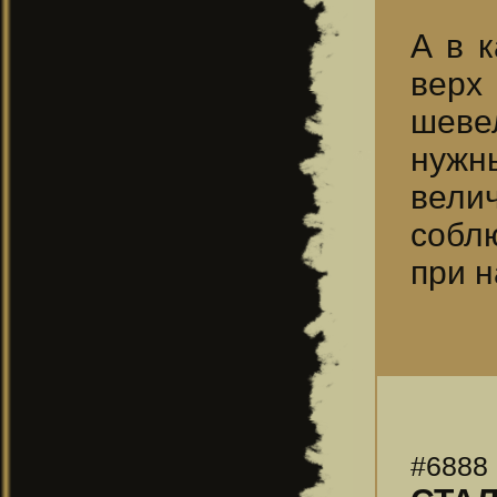
А в 
верх
шеве
нужн
вели
соблю
при н
#6888