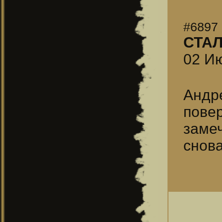
#6897
СТА
02 Ию
Андр
пове
замеч
снова