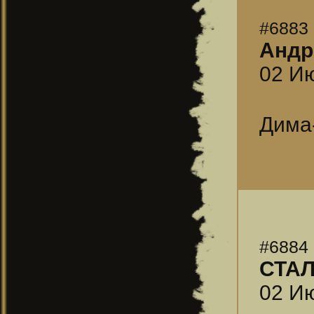
#6883
Андр
02 Ию
Дима
#6884
СТА
02 Ию