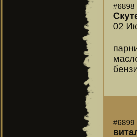
#6898
Скуте
02 Ию
парни
масл
бензи
#6899
вита