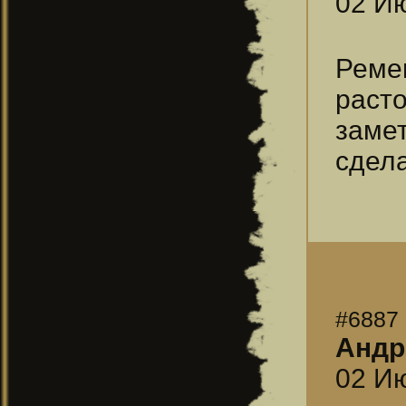
02 Ию
Реме
раст
заме
сдела
#6887
Андр
02 Ию