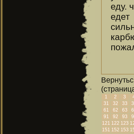
еду. 
едет
сил
карб
пожа
Вернутьс
(страница
1
2
3
31
32
33
3
61
62
63
6
91
92
93
9
121
122
123
1
151
152
153
1