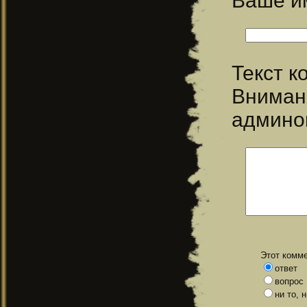
Ваше 
Текст 
Вниман
админо
Этот комме
ответ
вопрос
ни то, 