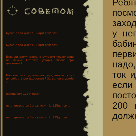
Ребят
пос
захо
у не
Купил я аза джог 50 норм аппарат?...
баби
Купил я аза джог 50 норм аппарат?...
пер
Есть ли регулировка в рулевом управлении
на мокике Сталкер, уводит вправо при
надо,
движении?...
ток и
Рассыпались грузчики на переднем валу как
их собрать кто подскажет? За ранее спасибо
есл
...
пост
manual mitt 125gt max?...
200 
не открывается багажник у mitt 125gt max...
должн
не открывается багажник у mitt 125gt max...