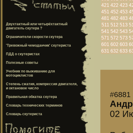
421
422
423
4
451
452
453
4
481
482
483
4
Двухтактный или четырёхтактный
511
512
513
5
двигатель скутера ?
541
542
543
5
Ограничители скорости скутера
571
572
573
5
601
602
603
6
'Тревожный чемоданчик' скутериста
631
632
633
6
ПДД о скутеристах
Полезные советы
Учебник по выживанию для
мотоциклистов
Степень сжатия, компрессия двигателя,
и октановое число
#6881
Правильная обкатка скутера
Андр
Словарь технических терминов
02 Ию
Словарь скутериста