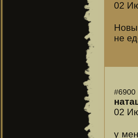
02 Ию
Новы
не ед
#6900
ната
02 Ию
у мен