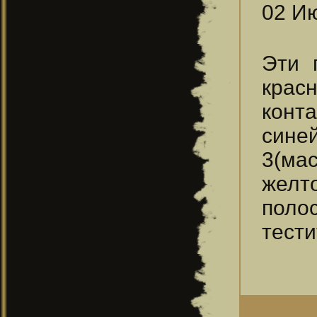
02 Ию
Эти 
красн
конт
сине
3(ма
желт
полос
тести