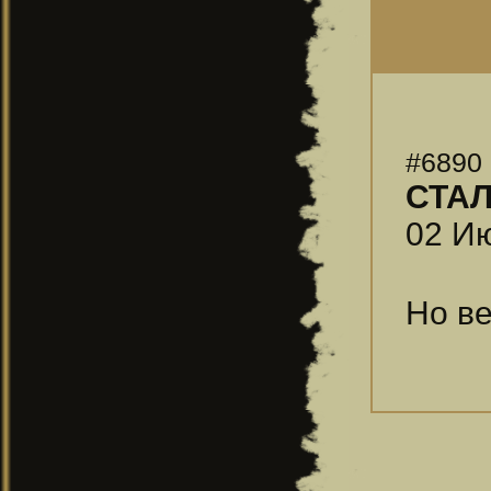
#6890
СТА
02 Ию
Но ве