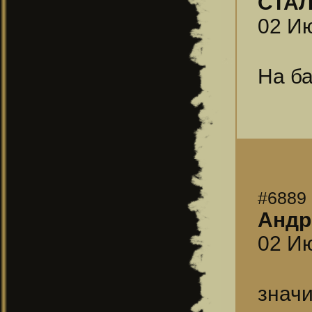
СТА
02 Ию
На б
#6889
Андр
02 Ию
значи