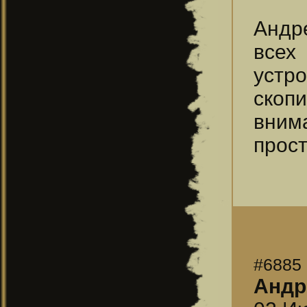
Андр
всех
устр
скоп
вним
прост
#6885
Андр