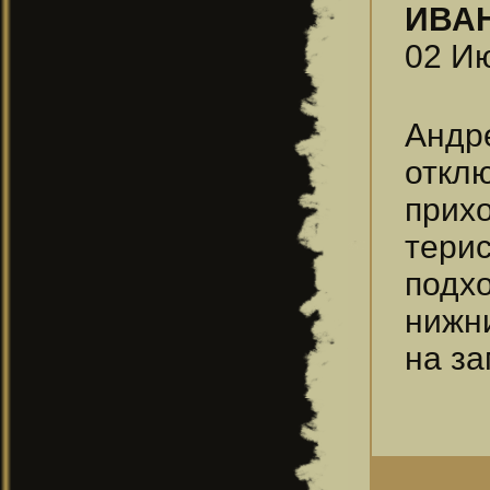
ИВА
02 Ию
Андре
откл
прих
тери
подх
нижни
на за