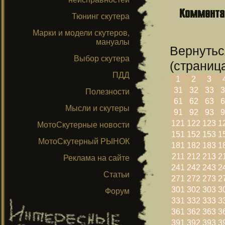
Тюнинг скутера
Марки и модели скутеров,
мануалы
Вернутьс
Выбор скутера
(страница
ПДД
1
2
3
31
32
33
3
Полезности
61
62
63
6
Мысли и скутеры
91
92
93
9
121
122
123
1
МотоСкутерные новости
151
152
153
1
МотоСкутерный РЫНОК
181
182
183
1
211
212
213
2
Реклама на сайте
241
242
243
2
Статьи
271
272
273
2
301
302
303
3
Форум
331
332
333
3
361
362
363
3
391
392
393
3