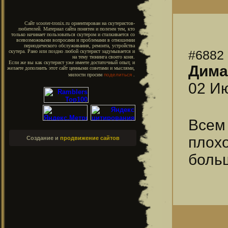
Сайт scooter-tronix.ru ориентирован на скутеристов-
любителей. Материал сайта понятен и полезен тем, кто
только начинает пользоваться скутером и сталкивается со
всевозможными вопросами и проблемами в отношении
периодического обслуживания, ремонта, устройства
#6882
скутера. Рано или поздно любой скутерист задумывается и
на тему тюнинга своего коня.
Если же вы как скутерист уже имеете достаточный опыт, и
Дима
желаете дополнить этот сайт ценными советами и мыслями,
милости просим
поделиться
.
02 Ию
Всем
плох
Создание и
продвижение сайтов
боль