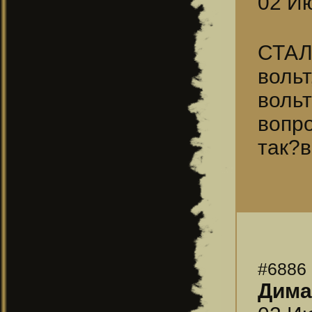
02 Ию
СТАЛ
воль
воль
вопро
так?в
#6886
Дима