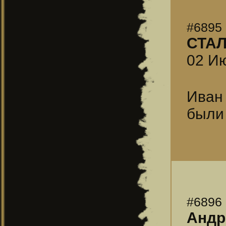
#6895
СТА
02 Ию
Иван
были
#6896
Андр