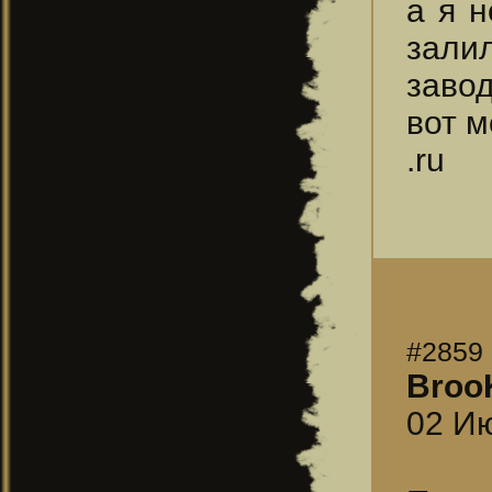
а я н
залил
завод
вот м
.ru
#2859
Broo
02 Ию