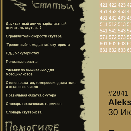
421
422
423
4
451
452
453
4
481
482
483
4
Двухтактный или четырёхтактный
511
512
513
5
двигатель скутера ?
541
542
543
5
Ограничители скорости скутера
571
572
573
5
601
602
603
6
'Тревожный чемоданчик' скутериста
631
632
633
6
ПДД о скутеристах
Полезные советы
Учебник по выживанию для
мотоциклистов
Степень сжатия, компрессия двигателя,
и октановое число
#2841
Правильная обкатка скутера
Alek
Словарь технических терминов
30 Ию
Словарь скутериста