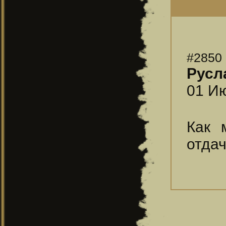
#2850
Русл
01 Ию
Как 
отдач