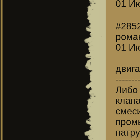
01 Ию
#285
рома
01 Ию
двига
-------
Либо
клапа
смес
пром
патру