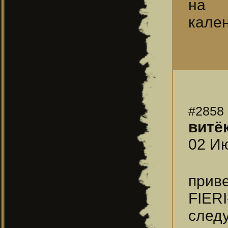
на 
кале
#2858
витё
02 Ию
прив
FIER
след