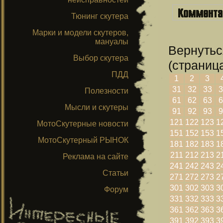
Тюнинг скутера
Марки и модели скутеров,
мануалы
Вернутьс
Выбор скутера
(страница
ПДД
1
2
3
31
32
33
3
Полезности
61
62
63
6
Мысли и скутеры
91
92
93
9
121
122
123
1
МотоСкутерные новости
151
152
153
1
МотоСкутерный РЫНОК
181
182
183
1
211
212
213
2
Реклама на сайте
241
242
243
2
Статьи
271
272
273
2
301
302
303
3
Форум
331
332
333
3
361
362
363
3
391
392
393
3