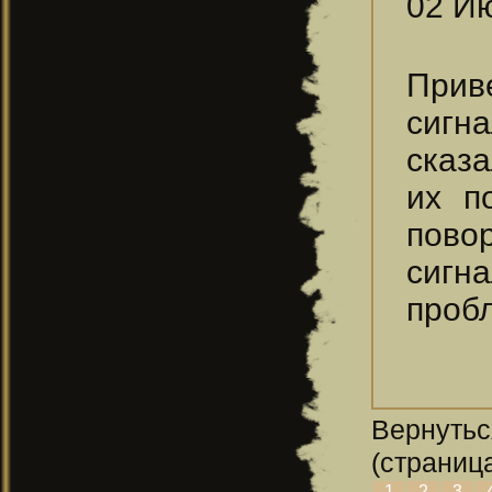
02 Ию
Прив
сигн
сказ
их п
повор
сигн
проб
Вернутьс
(страница
1
2
3