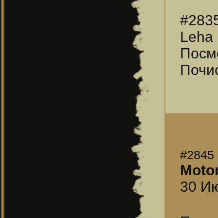
#283
Leha 
Посмо
Почис
#2845
Moto
30 Ию