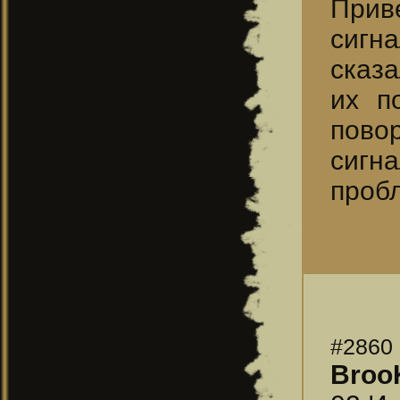
Прив
сигн
сказ
их п
повор
сигн
проб
#2860
Broo