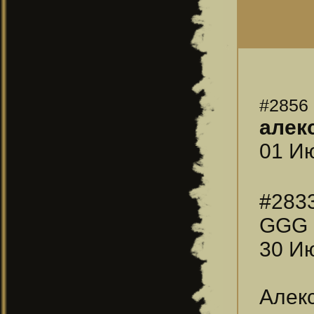
#2856
алек
01 Ию
#283
GGG
30 Ию
Алекс