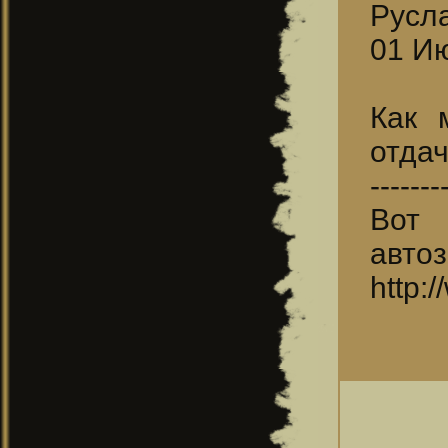
Русл
01 Ию
Как 
отдач
-------
Вот
авто
http: