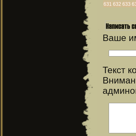
631
632
633
6
Ваше 
Текст 
Вниман
админо