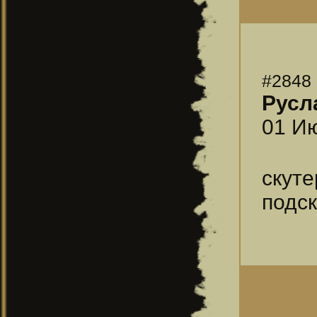
#2848
Русл
01 Ию
скут
подск