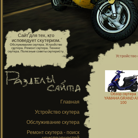
Сайт для тех, кто
исповедует скутеризм.
Обслуживание скутера. Устройство
скутера. Ремонт скутера. Тюнинг
скутера. Полезные советы скутеристу.
Устройство 
Обзор скутера
YAMAHA GRAND A
Главная
100
Устройство скутера
Обслуживание скутера
Ремонт скутера - поиск
неисправностей