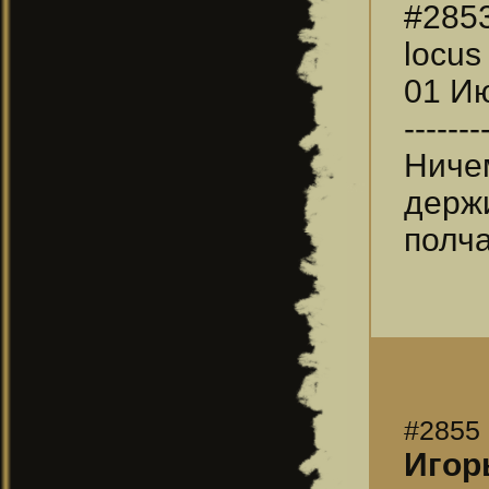
#285
locus
01 Ию
-------
Ниче
держ
полча
#2855
Игор