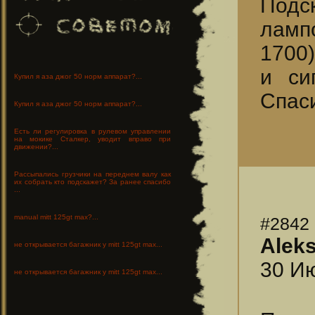
Подск
лампо
1700
и си
Купил я аза джог 50 норм аппарат?...
Спас
Купил я аза джог 50 норм аппарат?...
Есть ли регулировка в рулевом управлении
на мокике Сталкер, уводит вправо при
движении?...
Рассыпались грузчики на переднем валу как
их собрать кто подскажет? За ранее спасибо
...
manual mitt 125gt max?...
#2842
Alek
не открывается багажник у mitt 125gt max...
30 Ию
не открывается багажник у mitt 125gt max...