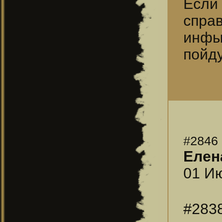
Если 
спра
инфы
пойд
#2846
Елен
01 Ию
#283