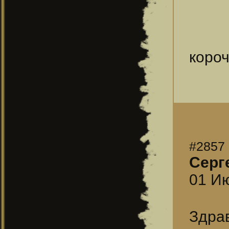
короч
#2857
Серг
01 Ию
Здра