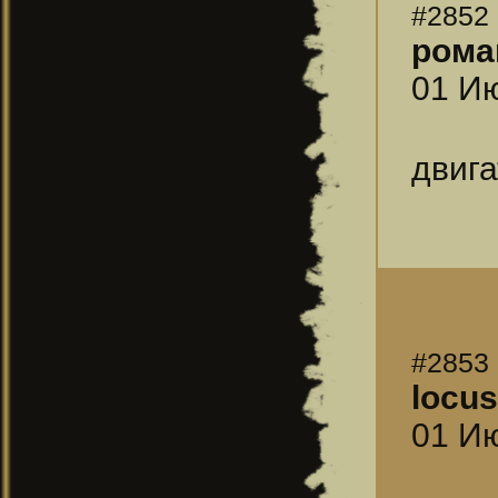
#2852
рома
01 Ию
двига
#2853
locus
01 Ию