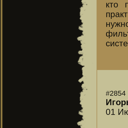
кто 
прак
нужн
филь
сист
#2854
Игор
01 Ию