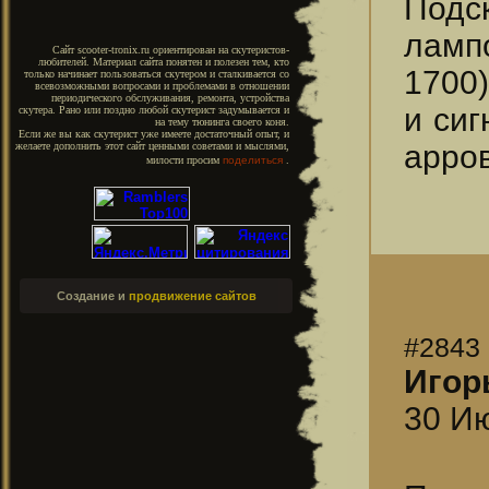
Подск
лампо
Сайт scooter-tronix.ru ориентирован на скутеристов-
любителей. Материал сайта понятен и полезен тем, кто
1700
только начинает пользоваться скутером и сталкивается со
всевозможными вопросами и проблемами в отношении
периодического обслуживания, ремонта, устройства
и сиг
скутера. Рано или поздно любой скутерист задумывается и
на тему тюнинга своего коня.
Если же вы как скутерист уже имеете достаточный опыт, и
арров
желаете дополнить этот сайт ценными советами и мыслями,
милости просим
поделиться
.
Создание и
продвижение сайтов
#2843
Игор
30 Ию