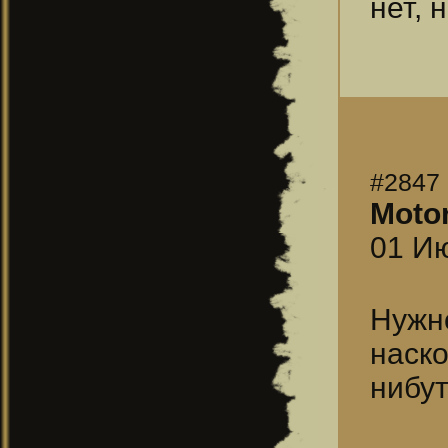
нет, 
#2847
Moto
01 Ию
Нужн
наск
нибут