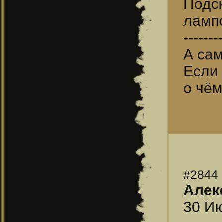
Подск
лампо
-------
А са
Если 
о чём
#2844
Алек
30 Ию