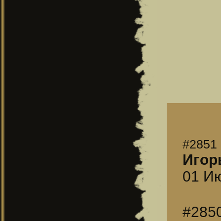
#2851
Игор
01 Ию
#285