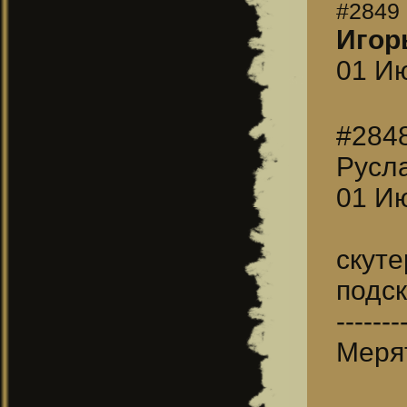
#2849
Игор
01 Ию
#284
Русл
01 Ию
скут
подск
-------
Меря