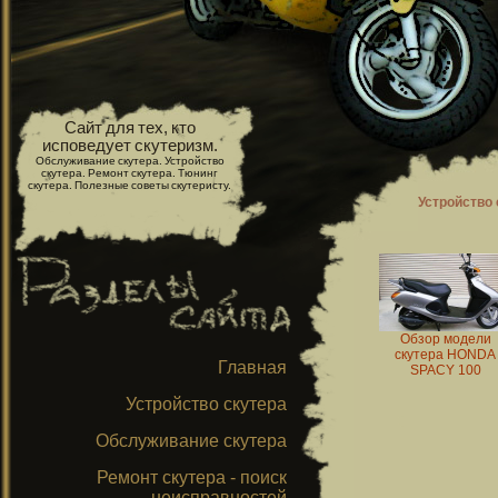
Сайт для тех, кто
исповедует скутеризм.
Обслуживание скутера. Устройство
скутера. Ремонт скутера. Тюнинг
скутера. Полезные советы скутеристу.
Устройство 
Обзор модели
скутера HONDA
Главная
SPACY 100
Устройство скутера
Обслуживание скутера
Ремонт скутера - поиск
неисправностей