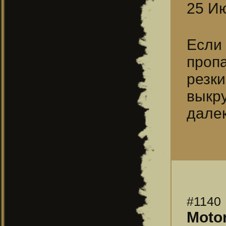
25 Ию
Если
пропа
резк
выкру
далек
#1140
Moto