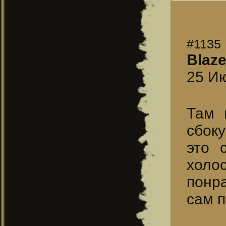
#1135
Blaz
25 Ию
Там 
сбоку
это 
холо
понр
сам п