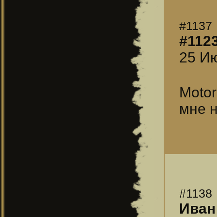
#1137
#112
25 Ию
Moto
мне н
#1138
Иван