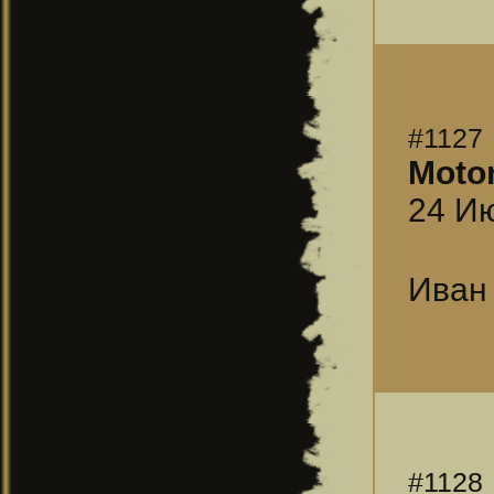
#1127
Moto
24 Ию
Иван
#1128