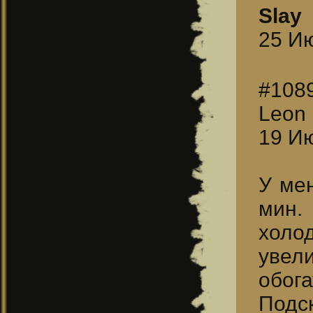
Slay
25 Ию
#108
Leon
19 Ию
У мен
мин.
холо
увел
обога
Подс