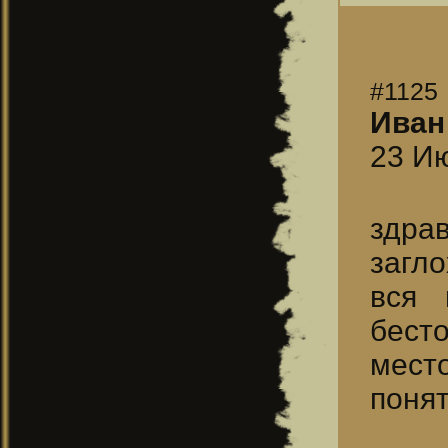
#1125
Иван
23 Ию
здрав
загл
вся 
бест
место
понят