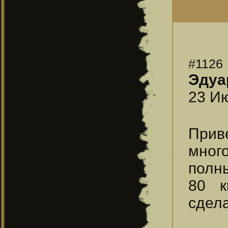
#1126
Эдуа
23 Ию
Приве
мног
полны
80 к
сдел