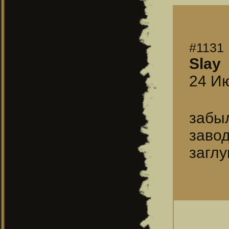
#1131
Slay
24 Ию
забы
заво
заглу