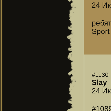
24 Ию
ребя
Sport
#1130
Slay
24 Ию
#108