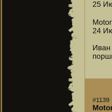
25 Ию
Motor
24 Ию
Иван
порш
#1139
Moto