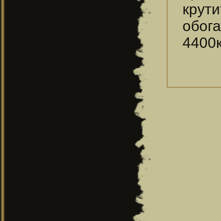
крут
обога
4400к