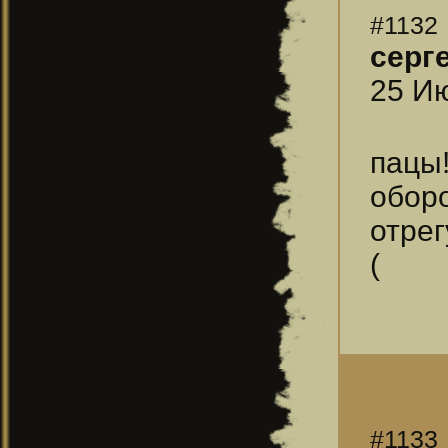
#1132
серг
25 Ию
пацы!
обо
отрег
(
#1133