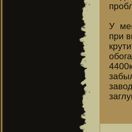
проб
У ме
при в
крут
обога
4400к
забы
заво
заглу