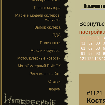
Тюнинг скутера
Марки и модели скутеров,
мануалы
Вернутьс
Выбор скутера
настройк
ПДД
1
2
3
Полезности
31
32
33
3
61
62
63
6
Мысли и скутеры
91
92
93
9
МотоСкутерные новости
121
122
123
1
МотоСкутерный РЫНОК
Реклама на сайте
Статьи
Форум
#1121
Кост