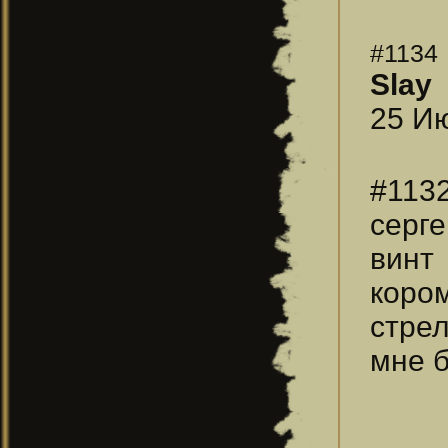
#1134
Slay
25 Ию
#113
серге
винт
коро
стрел
мне 