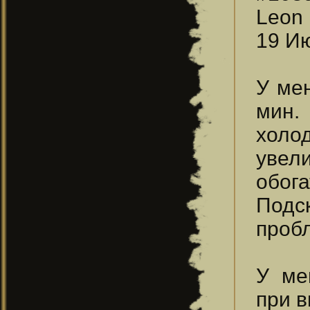
Leon
19 Ию
У мен
мин.
холо
увел
обога
Подс
проб
У ме
при в