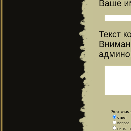
Ваше 
Текст 
Вниман
админо
Этот комме
ответ
вопрос
ни то, 