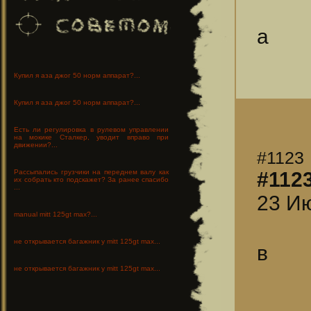
а
Купил я аза джог 50 норм аппарат?...
Купил я аза джог 50 норм аппарат?...
Есть ли регулировка в рулевом управлении
на мокике Сталкер, уводит вправо при
движении?...
#1123
#112
Рассыпались грузчики на переднем валу как
их собрать кто подскажет? За ранее спасибо
...
23 Ию
manual mitt 125gt max?...
не открывается багажник у mitt 125gt max...
в
не открывается багажник у mitt 125gt max...