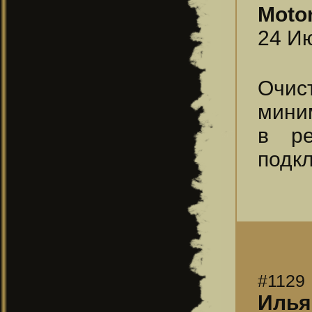
Moto
24 Ию
Очис
мини
в ре
подк
#1129
Илья