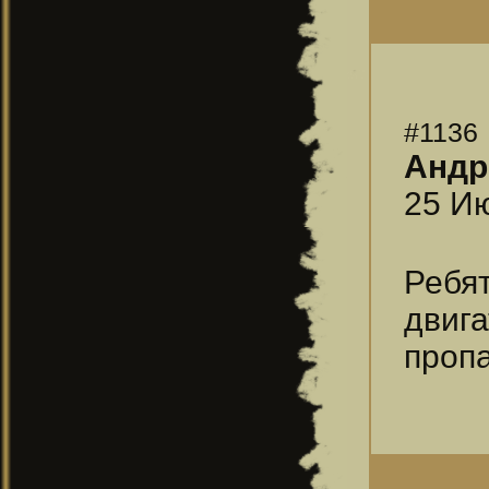
#1136
Андр
25 Ию
Ребя
двиг
пропа