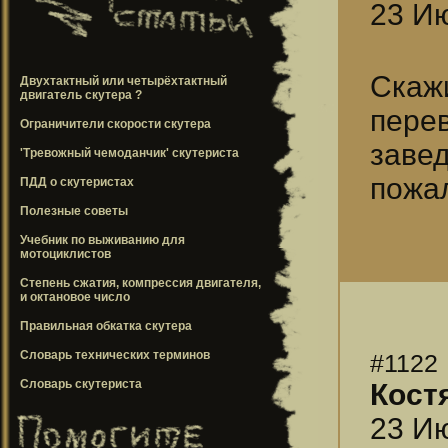
23 Ию
Скаж
Двухтактный или четырёхтактный
двигатель скутера ?
пере
Ограничители скорости скутера
заве
'Тревожный чемоданчик' скутериста
пожал
ПДД о скутеристах
Полезные советы
Учебник по выживанию для
мотоциклистов
Степень сжатия, компрессия двигателя,
и октановое число
Правильная обкатка скутера
Словарь технических терминов
#1122
Словарь скутериста
Кост
23 Ию