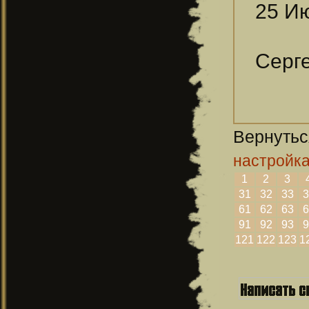
25 Ию
Серге
Вернутьс
настройк
1
2
3
31
32
33
3
61
62
63
6
91
92
93
9
121
122
123
1