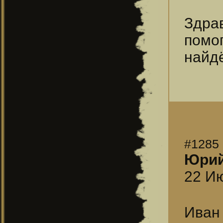
Здра
помо
найд
#1285
Юри
22 Ию
Иван