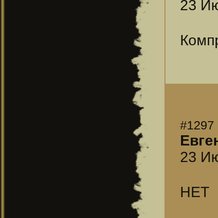
23 Ию
Комп
#1297
Евге
23 Ию
НЕТ