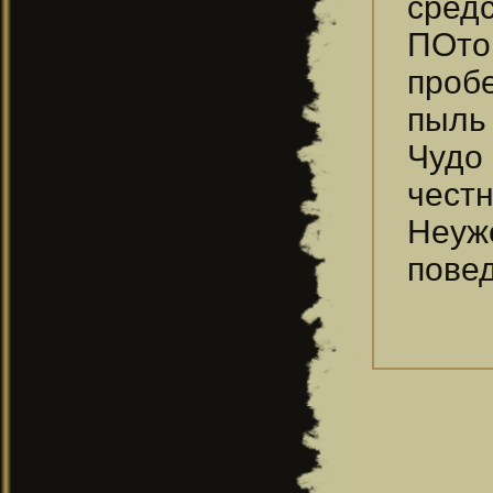
средс
ПОто
проб
пыль 
Чудо
честно
Неуж
повед