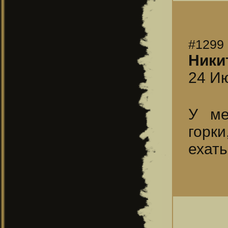
#1299
Ники
24 Ию
У ме
горк
ехат