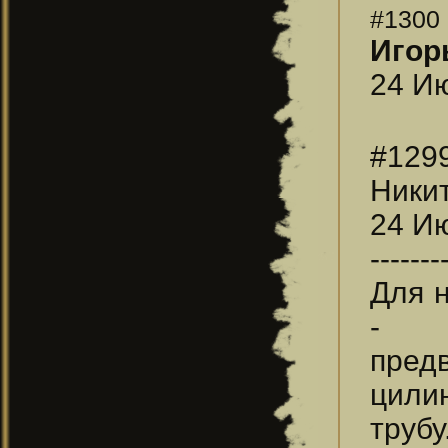
#1300
Игор
24 Ию
#129
Ники
24 Ию
-------
Для н
- р
пред
цили
трубу