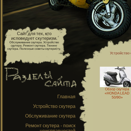
Сайт для тех, кто
исповедует скутеризм.
Обслуживание скутера. Устройство
скутера. Ремонт скутера. Тюнинг
скутера. Полезные советы скутеристу.
Устройство 
Обзор скутера
«HONDA LEAD
Главная
50/90»
Устройство скутера
Обслуживание скутера
Ремонт скутера - поиск
неисправностей