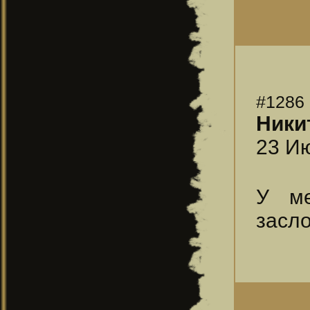
#1286
Ники
23 Ию
У ме
засл