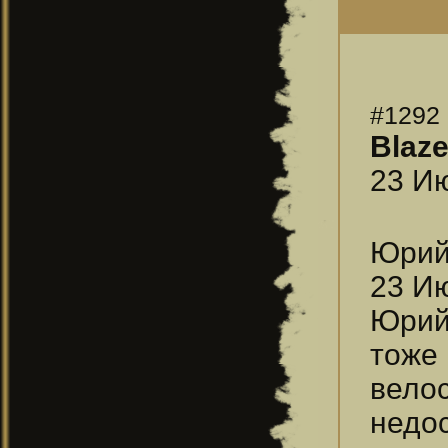
#1292
Blaz
23 Ию
Юри
23 Ию
Юрий,
тоже
вело
недо