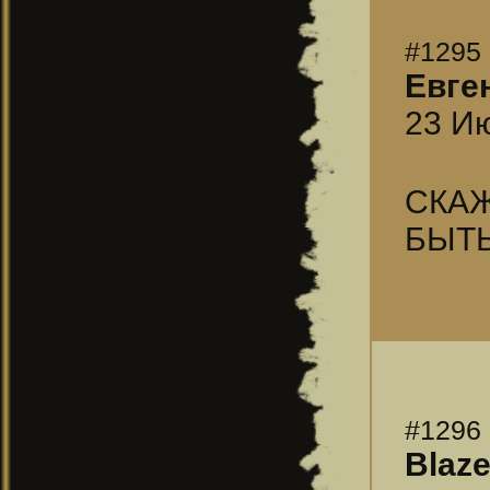
#1295
Евге
23 Ию
СКА
БЫТЬ
#1296
Blaz