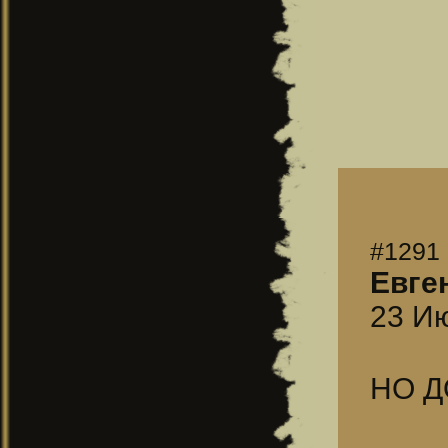
#1291
Евге
23 Ию
НО Д