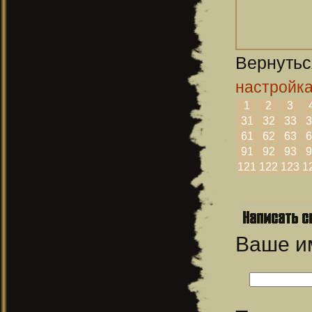
Вернутьс
настройк
1
2
3
31
32
33
3
61
62
63
6
91
92
93
9
121
122
123
1
Ваше 