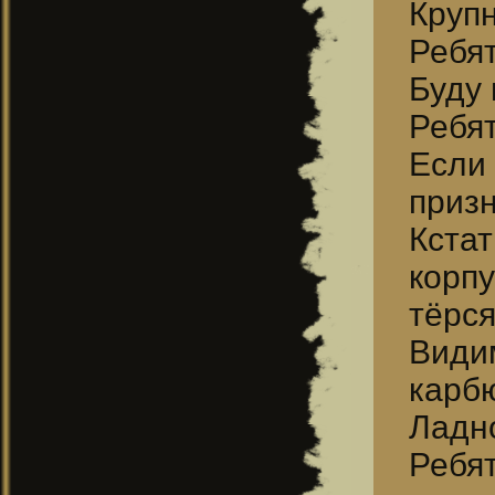
Круп
Ребят
Буду 
Ребят
Если
призн
Кста
корп
тёрся
Види
карбю
Ладн
Ребя