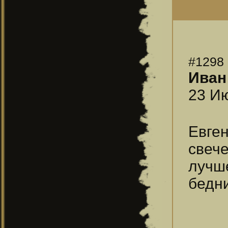
#1298
Иван
23 Ию
Евген
свече
лучше
бедни