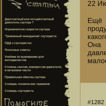
22 Ию
Ещё 
Двухтактный или четырёхтактный
двигатель скутера ?
проду
Ограничители скорости скутера
какого
'Тревожный чемоданчик' скутериста
Она 
ПДД о скутеристах
Полезные советы
давле
Учебник по выживанию для
малос
мотоциклистов
Степень сжатия, компрессия двигателя,
и октановое число
Правильная обкатка скутера
Словарь технических терминов
Словарь скутериста
#1282