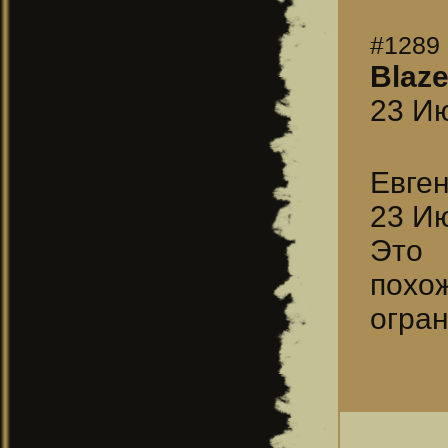
#1289
Blaz
23 Ию
Евге
23 Ию
Это 
похо
огра