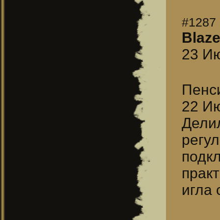
#1287
Blaz
23 Ию
Пенс
22 Ию
Делил
регу
подк
практ
игла 