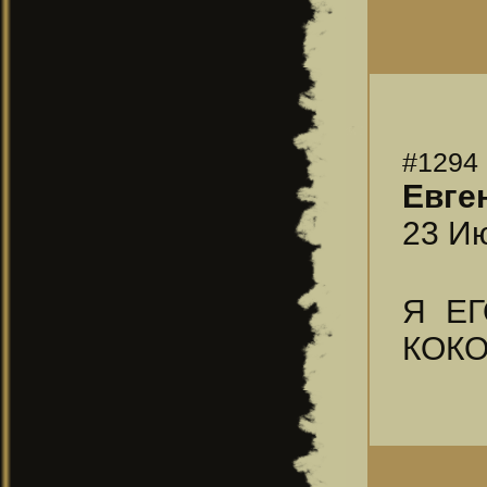
#1294
Евге
23 Ию
Я Е
КОКО