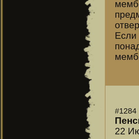
мемб
пред
отвер
Если
пона
мемб
#1284
Пенс
22 Ию