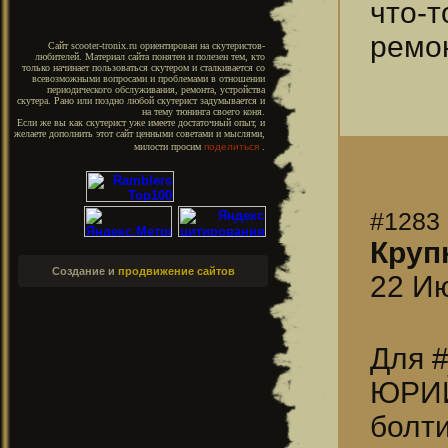
что-
ремон
Сайт scooter-tronix.ru ориентирован на скутеристов-
любителей. Материал сайта понятен и полезен тем, кто
только начинает пользоваться скутером и сталкивается со
всевозможными вопросами и проблемами в отношении
периодического обслуживания, ремонта, устройства
скутера. Рано или поздно любой скутерист задумывается и
на тему тюнинга своего коня.
Если же вы как скутерист уже имеете достаточный опыт, и
желаете дополнить этот сайт ценными советами и мыслями,
милости просим
поделиться
.
#1283
Круп
Создание и
продвижение сайтов
22 Ию
Для 
ЮРИЙ
болт