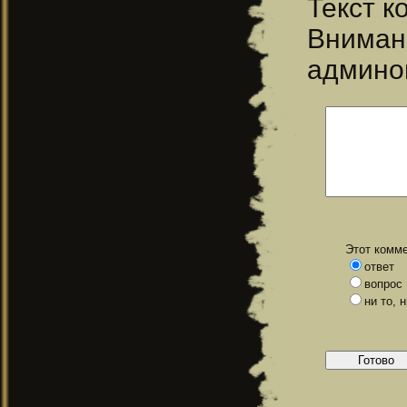
Текст 
Вниман
админо
Этот комме
ответ
вопрос
ни то, 