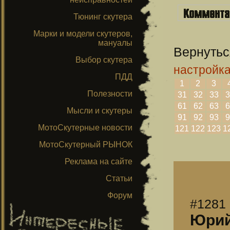
Тюнинг скутера
Марки и модели скутеров,
мануалы
Вернутьс
Выбор скутера
настройк
ПДД
1
2
3
Полезности
31
32
33
3
61
62
63
6
Мысли и скутеры
91
92
93
9
МотоСкутерные новости
121
122
123
1
МотоСкутерный РЫНОК
Реклама на сайте
Статьи
Форум
#1281
Юри