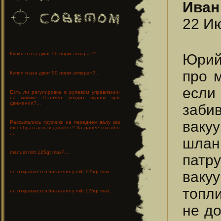
Иван
22 Ию
Купил я аза джог 50 норм аппарат?...
Юрий
про м
Купил я аза джог 50 норм аппарат?...
если
Есть ли регулировка в рулевом управлении
на мокике Сталкер, уводит вправо при
движении?...
заби
ваку
Рассыпались грузчики на переднем валу как
их собрать кто подскажет? За ранее спасибо
...
шланг
manual mitt 125gt max?...
патр
ваку
не открывается багажник у mitt 125gt max...
топл
не открывается багажник у mitt 125gt max...
не до