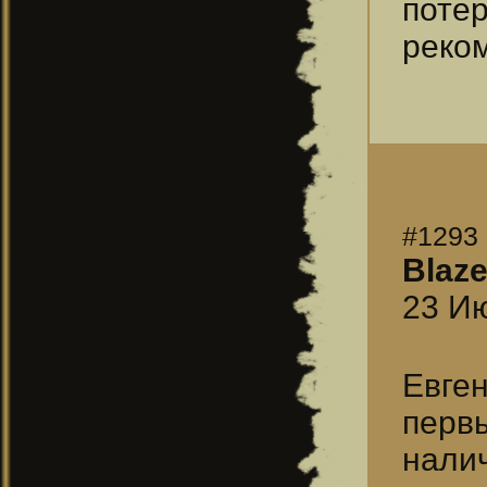
поте
реко
#1293
Blaz
23 Ию
Евге
перв
налич