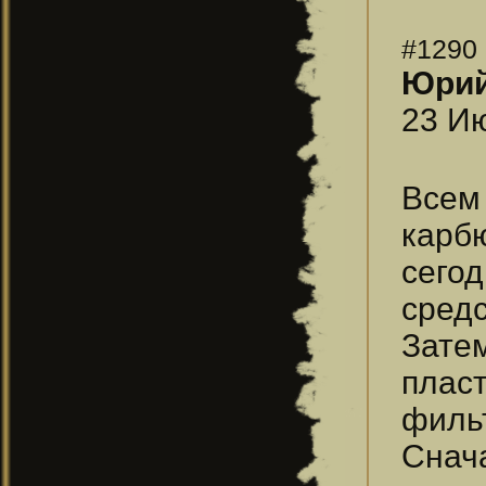
#1290
Юри
23 Ию
Всем
карб
сего
средс
Зате
плас
филь
Снач