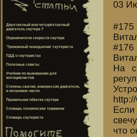
03 Ию
#175
Двухтактный или четырёхтактный
двигатель скутера ?
Вита
Ограничители скорости скутера
#176
'Тревожный чемоданчик' скутериста
Вита
ПДД о скутеристах
Полезные советы
На с
Учебник по выживанию для
регул
мотоциклистов
Устро
Степень сжатия, компрессия двигателя,
и октановое число
http:
Правильная обкатка скутера
Если 
Словарь технических терминов
свечу
Словарь скутериста
что о