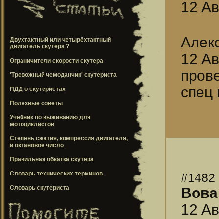
12 Ав
Алек
Двухтактный или четырёхтактный
двигатель скутера ?
12 Ав
Ограничители скорости скутера
пров
'Тревожный чемоданчик' скутериста
спец 
ПДД о скутеристах
Полезные советы
Учебник по выживанию для
мотоциклистов
Степень сжатия, компрессия двигателя,
и октановое число
Правильная обкатка скутера
Словарь технических терминов
#1482
Словарь скутериста
Вова
12 Ав