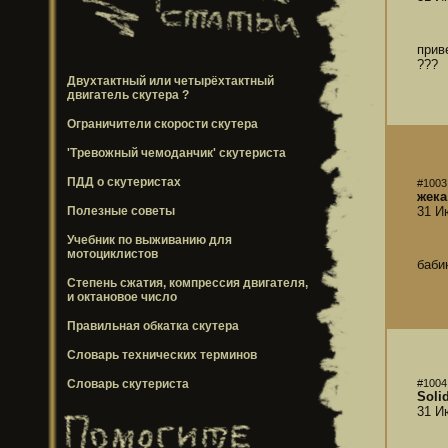
прив
???
Двухтактный или четырёхтактный
двигатель скутера ?
Ограничители скорости скутера
'Тревожный чемоданчик' скутериста
ПДД о скутеристах
#1003
жека
Полезные советы
31 И
Учебник по выживанию для
мотоциклистов
баби
Степень сжатия, компрессия двигателя,
и октановое число
Правильная обкатка скутера
Словарь технических терминов
Словарь скутериста
#1004
Soli
31 И