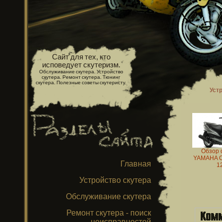
Сайт для тех, кто
исповедует скутеризм.
Обслуживание скутера. Устройство
скутера. Ремонт скутера. Тюнинг
скутера. Полезные советы скутеристу.
Уст
Обзор 
YAMAHA 
Главная
1
Устройство скутера
Обслуживание скутера
Ремонт скутера - поиск
неисправностей