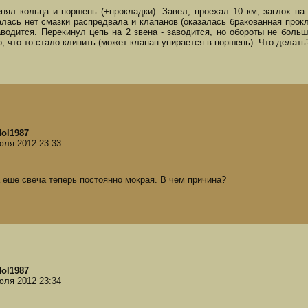
нял кольца и поршень (+прокладки). Завел, проехал 10 км, заглох на
алась нет смазки распредвала и клапанов (оказалась бракованная прок
аводится. Перекинул цепь на 2 звена - заводится, но обороты не больш
о, что-то стало клинить (может клапан упирается в поршень). Что делать
dol1987
юля 2012 23:33
а еше свеча теперь постоянно мокрая. В чем причина?
dol1987
юля 2012 23:34