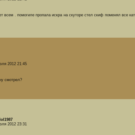
ет всем . помогиле пропала искра на скуторе стел скиф поменял все кат
юля 2012 21:45
ну смотрел?
dol1987
юля 2012 23:31