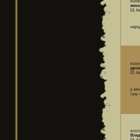
#1008
жека
01 А
наро
#1009
дро
01 А
у ме
газу
#1010
Вла
01 А