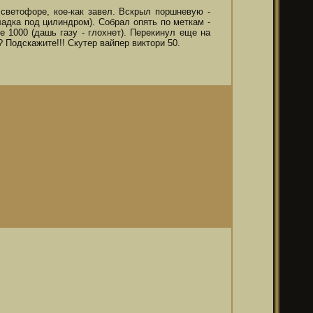
 светофоре, кое-как завел. Вскрыл поршневую -
ладка под цилиндром). Собрал опять по меткам -
е 1000 (дашь газу - глохнет). Перекинул еще на
? Подскажите!!! Скутер вайпер виктори 50.