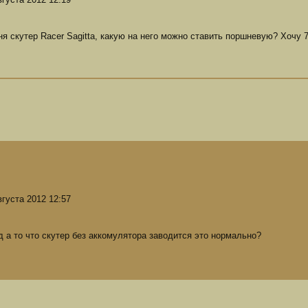
ня cкутер Racer Sagitta, какую на него можно ставить поршневую? Хочу 
вгуста 2012 12:57
д а то что скутер без аккомулятора заводится это нормально?