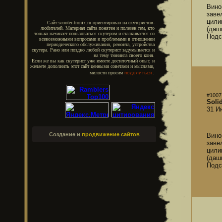
Вино
заве
цили
Сайт scooter-tronix.ru ориентирован на скутеристов-
(даш
любителей. Материал сайта понятен и полезен тем, кто
только начинает пользоваться скутером и сталкивается со
Подс
всевозможными вопросами и проблемами в отношении
периодического обслуживания, ремонта, устройства
скутера. Рано или поздно любой скутерист задумывается и
на тему тюнинга своего коня.
Если же вы как скутерист уже имеете достаточный опыт, и
желаете дополнить этот сайт ценными советами и мыслями,
милости просим
поделиться
.
#1007
Soli
31 И
Создание и
продвижение сайтов
Вино
заве
цили
(даш
Подс