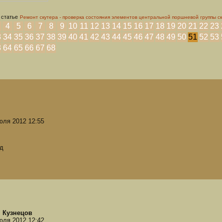
 статье
Ремонт скутера - проверка состояния элементов центральной поршневой группы с
4
5
6
7
8
9
10
11
12
13
14
15
16
17
18
19
20
21
22
23
3
34
35
36
37
38
39
40
41
42
43
44
45
46
47
48
49
50
51
52
53
3
64
65
66
67
68
юля 2012 12:55
д
 Кузнецов
юля 2012 12:42