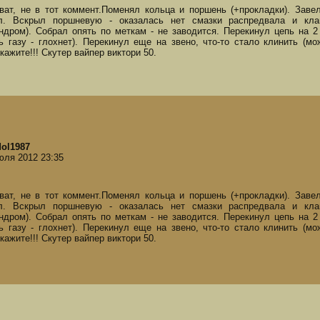
ват, не в тот коммент.Поменял кольца и поршень (+прокладки). Завел
л. Вскрыл поршневую - оказалась нет смазки распредвала и клап
ндром). Собрал опять по меткам - не заводится. Перекинул цепь на 2
ь газу - глохнет). Перекинул еще на звено, что-то стало клинить (м
кажите!!! Скутер вайпер виктори 50.
dol1987
юля 2012 23:35
ват, не в тот коммент.Поменял кольца и поршень (+прокладки). Завел
л. Вскрыл поршневую - оказалась нет смазки распредвала и клап
ндром). Собрал опять по меткам - не заводится. Перекинул цепь на 2
ь газу - глохнет). Перекинул еще на звено, что-то стало клинить (м
кажите!!! Скутер вайпер виктори 50.