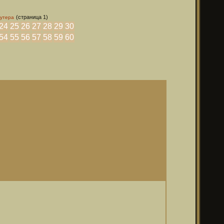
(страница 1)
кутера
24
25
26
27
28
29
30
54
55
56
57
58
59
60