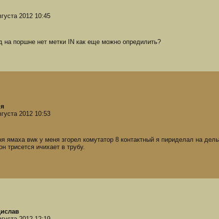
вгуста 2012 10:45
д на поршне нет метки IN как еще можно опредилить?
ня
вгуста 2012 10:53
ня ямаха вwк у меня згорел комутатор 8 контактный я пириделал на дел
 он трисется ичихает в трубу.
дислав
вгуста 2012 12:19