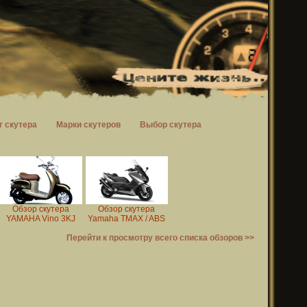
г скутера
Марки скутеров
Выбор скутера
Обзор скутера
Обзор скутера
YAMAHA Vino 3KJ
Yamaha TMAX / ABS
Перейти к просмотру всего списка обзоров >>