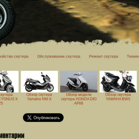
ройство скутера
Обслуживание скутера
Ремонт скутера
Тюнин
скутера
Обзор скутера
Обзор модели
Обзор скутера
CYGNUS X
Yamaha NM-X
скутера HONDA DIO
YAMAHA BWS
25
AF68