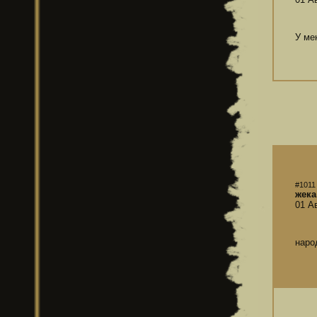
У ме
#1011
жека
01 А
наро