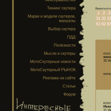
Тюнинг скутера
Вернуться к
1
2
3
Марки и модели скутеров,
31
32
3
мануалы
61
62
6
Выбор скутера
ПДД
Полезности
Мысли и скутеры
#1001
жека
30 И
МотоСкутерные новости
МотоСкутерный РЫНОК
мопе
Реклама на сайте
Статьи
Форум
#1002
Иван
31 И