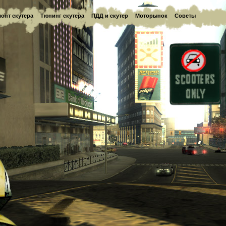
онт скутера
Тюнинг скутера
ПДД и скутер
Моторынок
Советы