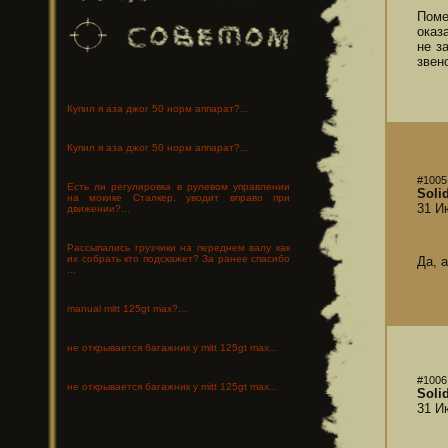
Поме
оказ
не з
звен
Купил я аза джог 50 норм аппарат?...
Купил я аза джог 50 норм аппарат?...
#1005
Есть ли регулировка в рулевом управлении
Soli
на мокике Сталкер, уводит вправо при
31 И
движении?...
Рассыпались грузчики на переднем валу как
их собрать кто подскажет? За ранее спасибо
Да, 
...
manual mitt 125gt max?...
не открывается багажник у mitt 125gt max...
#1006
не открывается багажник у mitt 125gt max...
Soli
31 И