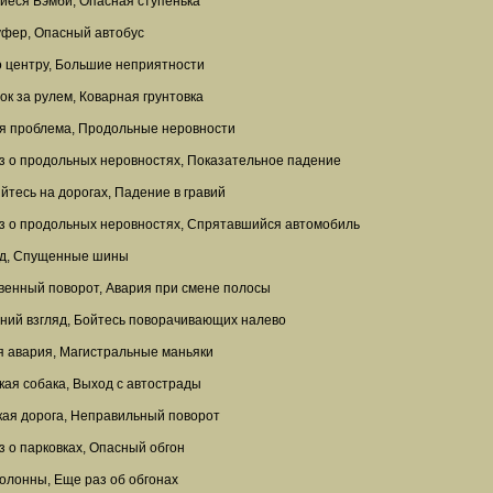
иеся Бэмби, Опасная ступенька
уфер, Опасный автобус
о центру, Большие неприятности
ок за рулем, Коварная грунтовка
я проблема, Продольные неровности
з о продольных неровностях, Показательное падение
йтесь на дорогах, Падение в гравий
з о продольных неровностях, Спрятавшийся автомобиль
д, Спущенные шины
венный поворот, Авария при смене полосы
ний взгляд, Бойтесь поворачивающих налево
я авария, Магистральные маньяки
кая собака, Выход с автострады
кая дорога, Неправильный поворот
з о парковках, Опасный обгон
колонны, Еще раз об обгонах