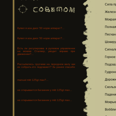
Сила п
Железн
Мокрая
Полная
Купил я аза джог 50 норм аппарат?...
Песчан
Купил я аза джог 50 норм аппарат?...
Шокиру
Есть ли регулировка в рулевом управлении
Сигнал
на мокике Сталкер, уводит вправо при
движении?...
Горное
Рассыпались грузчики на переднем валу как
Подска
их собрать кто подскажет? За ранее спасибо
...
Гудрон
Дорожн
manual mitt 125gt max?...
Скольз
не открывается багажник у mitt 125gt max...
Падени
не открывается багажник у mitt 125gt max...
Мокрые
Вобблин