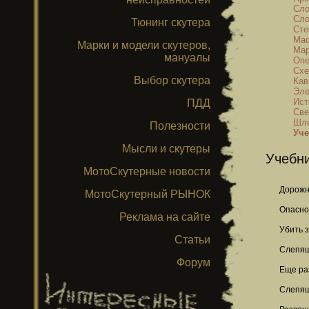
Сло
Сло
Тюнинг скутера
Сте
Мас
Марки и модели скутеров,
Мар
мануалы
Опе
Схе
Выбор скутера
Кав
Эле
Ист
ПДД
Све
Шле
Полезности
Уче
Мысли и скутеры
Учебн
МотоСкутерные новости
Дорожн
МотоСкутерный РЫНОК
Опаснос
Реклама на сайте
Убить 
Статьи
Слепящ
Форум
Еще ра
Слепя