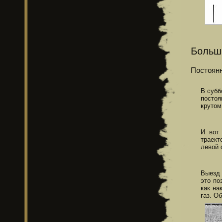
Больш
Постоянн
В субб
постоя
крутом
И вот
траект
левой 
Выезд 
это по
как на
газ. О