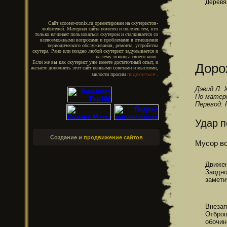
Деревя
Сайт scooter-tronix.ru ориентирован на скутеристов-
любителей. Материал сайта понятен и полезен тем, кто
только начинает пользоваться скутером и сталкивается со
всевозможными вопросами и проблемами в отношении
периодического обслуживания, ремонта, устройства
скутера. Рано или поздно любой скутерист задумывается и
на тему тюнинга своего коня.
Доро
Если же вы как скутерист уже имеете достаточный опыт, и
желаете дополнить этот сайт ценными советами и мыслями,
милости просим
поделиться
.
Дэвид Л.
По матери
Перевод: F
Удар п
Создание и
продвижение сайтов
Мусор вс
Движен
Заодно
замети
Внезап
Отброш
обочин