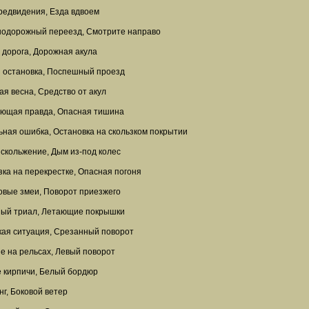
редвидения, Езда вдвоем
одорожный переезд, Смотрите направо
 дорога, Дорожная акула
 остановка, Поспешный проезд
ая весна, Средство от акул
ющая правда, Опасная тишина
ьная ошибка, Остановка на скользком покрытии
 скольжение, Дым из-под колес
зка на перекрестке, Опасная погоня
овые змеи, Поворот приезжего
ый триал, Летающие покрышки
кая ситуация, Срезанный поворот
е на рельсах, Левый поворот
 кирпичи, Белый бордюр
г, Боковой ветер