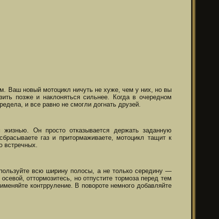
. Ваш новый мотоцикл ничуть не хуже, чем у них, но вы
озить позже и наклоняться сильнее. Когда в очередном
редела, и все равно не смогли догнать друзей.
м жизнью. Он просто отказывается держать заданную
сбрасываете газ и притормаживаете, мотоцикл тащит к
о встречных.
пользуйте всю ширину полосы, а не только середину —
осевой, оттормозитесь, но отпустите тормоза перед тем
применяйте контрруление. В повороте немного добавляйте