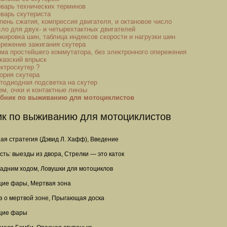
варь технических терминов
варь скутериста
пень сжатия, компрессия двигателя, и октановое число
ло для двух- и четырехтактных двигателей
кировка шин, таблица индексов скорости и нагрузки шин
режение зажигания скутера
ма простейшего коммутатора, без электронного опережения
казский впрыск
ктроскутер ?
ория скутера
тодиодная подсветка на скутер
м, очки и контактные линзы
бник по выживанию для мотоциклистов
ик по выживанию для мотоциклистов
ая стратегия (Дэвид Л. Хафф), Введение
ть: выезды из двора, Стрелки — это каток
задним ходом, Ловушки для мотоциклов
ие фары, Мертвая зона
з о мертвой зоне, Прыгающая доска
щие фары