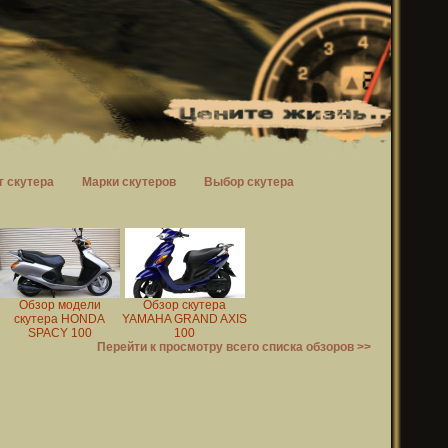
г скутера
Марки скутеров
Выбор скутера
Обзор модели
Обзор скутера
скутера HONDA
YAMAHA GRAND AXIS
SPACY 100
100
Перейти к просмотру всего списка обзоров >>