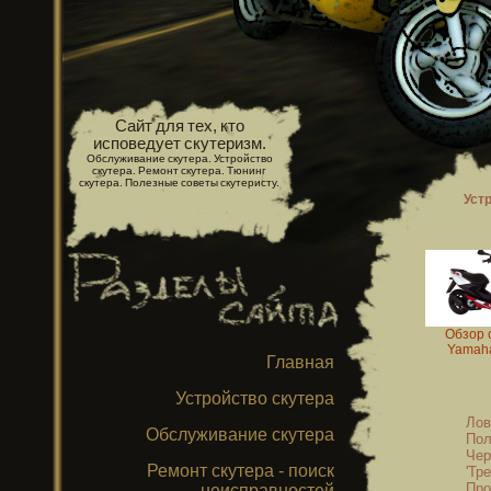
Сайт для тех, кто
исповедует скутеризм.
Обслуживание скутера. Устройство
скутера. Ремонт скутера. Тюнинг
скутера. Полезные советы скутеристу.
Уст
Обзор 
Yamaha
Главная
Устройство скутера
Лов
Обслуживание скутера
Пол
Чер
Ремонт скутера - поиск
'Тр
Про
неисправностей