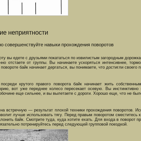
ие неприятности
о совершенствуйте навыки прохождения поворотов
оту вы едете с друзьями покататься по извилистым загородным дорожкам
нно отстаете от группы. Вы начинаете ускоряться интенсивнее, торм
 повороте байк начинает дергаться, вы понимаете, что достигли своего п
 посреди крутого правого поворота байк начинает жить собственны
орию, вот уже переднее колесо пересекает осевую. Вы инстинктивно 
обочине еще сильнее, и вы вылетаете с дороги. Хорошо еще, что не был
на встречную — результат плохой техники прохождения поворотов. Ис
зволит лучше использовать тягу. Перед правым поворотом сместитесь к 
клонить байк. Смотрите туда, куда хотите ехать. Для входа в поворот 
бязательно потренируйтесь перед следующей групповой поездкой.