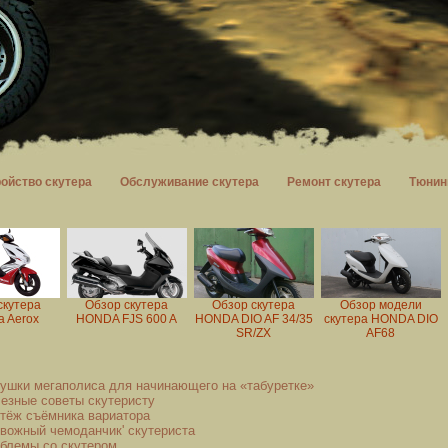
ройство скутера
Обслуживание скутера
Ремонт скутера
Тюнин
скутера
Обзор скутера
Обзор скутера
Обзор модели
 Aerox
HONDA FJS 600 A
HONDA DIO AF 34/35
скутера HONDA DIO
SR/ZX
AF68
ушки мегаполиса для начинающего на «табуретке»
езные советы скутеристу
тёж съёмника вариатора
евожный чемоданчик' скутериста
блемы со скутером