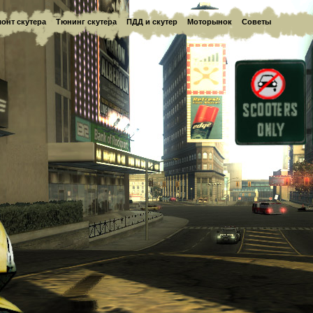
онт скутера
Тюнинг скутера
ПДД и скутер
Моторынок
Советы