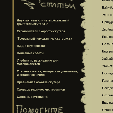
Резвящ
Байк-б
Удар п
Двухтактный или четырёхтактный
Придур
двигатель скутера ?
Двойна
Ограничители скорости скутера
Еще ра
'Тревожный чемоданчик' скутериста
Не гоня
ПДД о скутеристах
Еще ра
Полезные советы
Хайсай
Учебник по выживанию для
мотоциклистов
Убийст
Степень сжатия, компрессия двигателя,
Послед
и октановое число
Грязна
Правильная обкатка скутера
Соседс
Словарь технических терминов
Скольз
Словарь скутериста
Еще ра
Обгон 