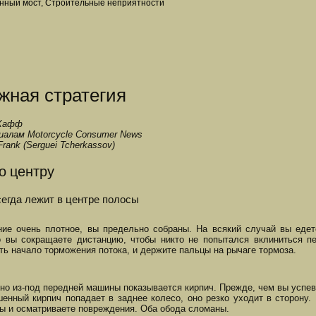
нный мост, Строительные неприятности
жная стратегия
 Хафф
алам Motorcycle Consumer News
rank (Serguei Tcherkassov)
о центру
егда лежит в центре полосы
ие очень плотное, вы предельно собраны. На всякий случай вы едет
 вы сокращаете дистанцию, чтобы никто не попытался вклиниться п
ть начало торможения потока, и держите пальцы на рычаге тормоза.
но из-под передней машины показывается кирпич. Прежде, чем вы успева
енный кирпич попадает в заднее колесо, оно резко уходит в сторону.
ы и осматриваете повреждения. Оба обода сломаны.