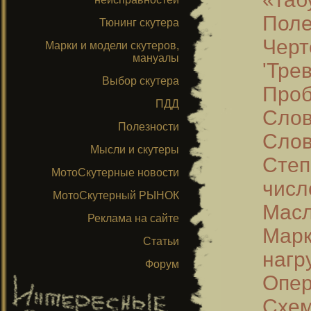
Поле
Тюнинг скутера
Черт
Марки и модели скутеров,
мануалы
'Тре
Выбор скутера
Проб
ПДД
Слов
Полезности
Слов
Мысли и скутеры
Степ
МотоСкутерные новости
числ
МотоСкутерный РЫНОК
Масл
Реклама на сайте
Мар
Статьи
нагр
Форум
Опер
Схем