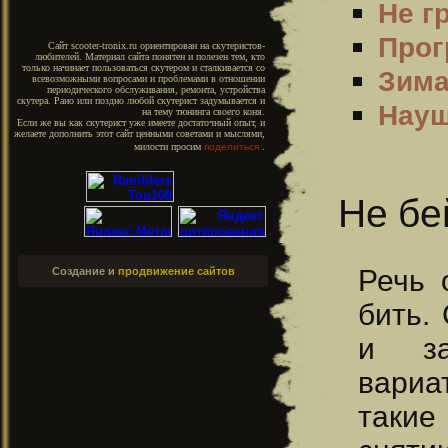
Не г
Прог
Сайт scooter-tronix.ru ориентирован на скутеристов-
любителей. Материал сайта понятен и полезен тем, кто
только начинает пользоваться скутером и сталкивается со
Зим
всевозможными вопросами и проблемами в отношении
периодического обслуживания, ремонта, устройства
скутера. Рано или поздно любой скутерист задумывается и
Науш
на тему тюнинга своего коня.
Если же вы как скутерист уже имеете достаточный опыт, и
желаете дополнить этот сайт ценными советами и мыслями,
милости просим
поделиться
.
Не бе
Речь 
Создание и
продвижение сайтов
бить.
и за
вариа
такие