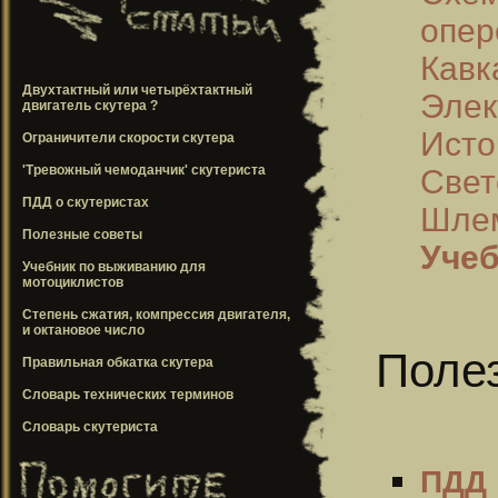
опер
Кавк
Двухтактный или четырёхтактный
Элек
двигатель скутера ?
Исто
Ограничители скорости скутера
'Тревожный чемоданчик' скутериста
Свет
ПДД о скутеристах
Шлем
Полезные советы
Учеб
Учебник по выживанию для
мотоциклистов
Степень сжатия, компрессия двигателя,
и октановое число
Полез
Правильная обкатка скутера
Словарь технических терминов
Словарь скутериста
ПДД