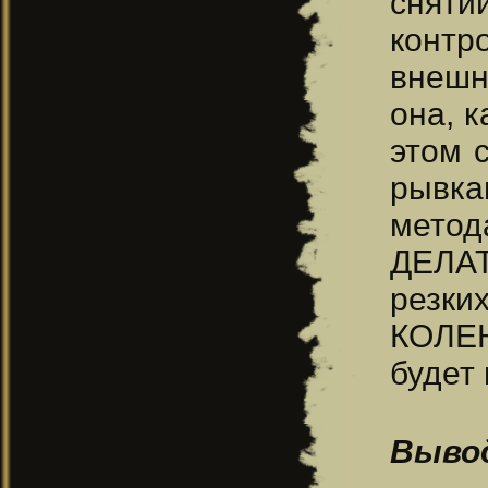
сняти
контр
внешн
она, к
этом 
рывка
мето
ДЕЛАТ
резки
КОЛЕН
будет
Выво