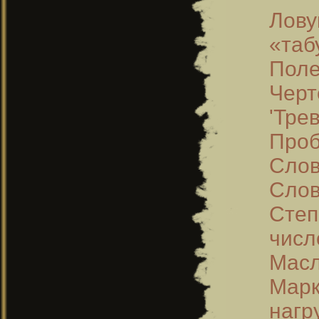
Лов
«таб
Поле
Черт
'Тре
Проб
Слов
Слов
Степ
числ
Масл
Мар
нагр