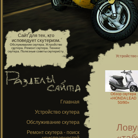
Сайт для тех, кто
исповедует скутеризм.
Обслуживание скутера. Устройство
скутера. Ремонт скутера. Тюнинг
скутера. Полезные советы скутеристу.
Устройство 
Обзор скутера
«HONDA LEAD
Главная
50/90»
Устройство скутера
Обслуживание скутера
Лов
Ремонт скутера - поиск
«таб
неисправностей