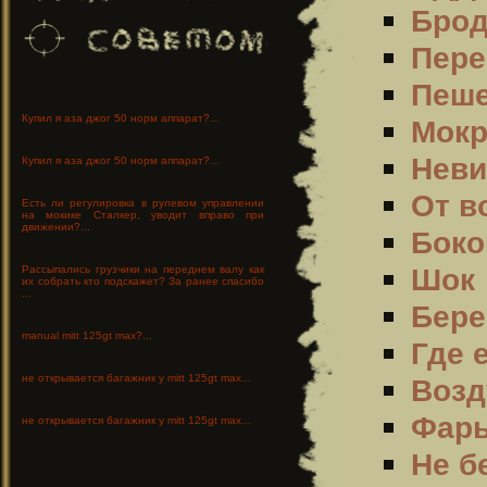
Брод
Пере
Пеш
Купил я аза джог 50 норм аппарат?...
Мокр
Неви
Купил я аза джог 50 норм аппарат?...
От в
Есть ли регулировка в рулевом управлении
на мокике Сталкер, уводит вправо при
движении?...
Боко
Шок
Рассыпались грузчики на переднем валу как
их собрать кто подскажет? За ранее спасибо
...
Бере
manual mitt 125gt max?...
Где 
не открывается багажник у mitt 125gt max...
Возд
Фар
не открывается багажник у mitt 125gt max...
Не б