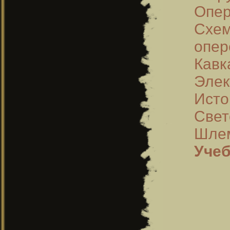
Опер
Схем
опер
Кавк
Элек
Исто
Свет
Шлем
Учеб