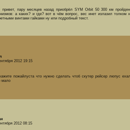
 привет, пару месяцев назад приобрёл SYM Orbit 50 300 км пройден
низмов: а каких? и где? вот в чём вопрос, вес инет излазил толком 
ретными винтами гайками ну или подробный текст.
л
ентября 2012 19:15
кажите пожайлуста что нужно сделать чтоб скутер рейсер люпус ехал 
о мало
ан
ентября 2012 08:15