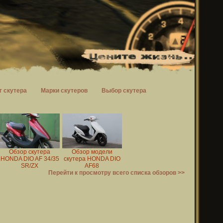
г скутера
Марки скутеров
Выбор скутера
Обзор скутера
Обзор модели
HONDA DIO AF 34/35
скутера HONDA DIO
SR/ZX
AF68
Перейти к просмотру всего списка обзоров >>