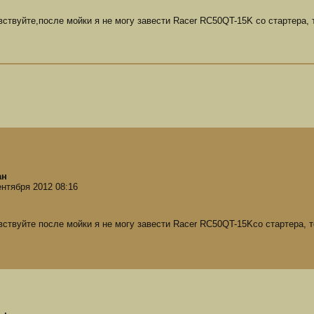
вствуйте,после мойки я не могу завести Racer RC50QT-15K со старте
ан
ентября 2012 08:16
вствуйте после мойки я не могу завести Racer RC50QT-15Kсо стартер