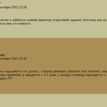
Г
ентября 2012 22:06
тантин в addresse снимай вариатор откручивай заднюю плостину.она на
есто.мне это помогло
cer)
ентября 2012 23:10
ны подскажите что делать, стартер разбирал работает все отлично, паш
тере проблема..а заводится с 4-7 раза, а иногда и вообще приходится с
авить???