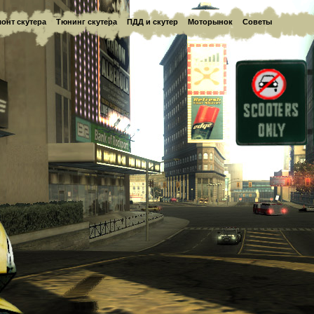
онт скутера
Тюнинг скутера
ПДД и скутер
Моторынок
Советы