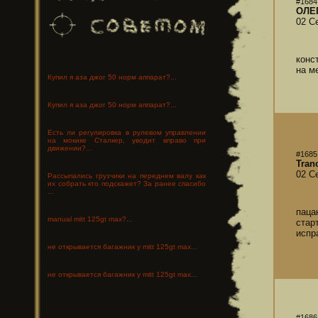
#1684
ОЛЕ
02 С
конс
на м
Купил я аза джог 50 норм аппарат?...
Купил я аза джог 50 норм аппарат?...
Есть ли регулировка в рулевом управлении
на мокике Сталкер, уводит вправо при
движении?...
#1685
Tran
02 С
Рассыпались грузчики на переднем валу как
их собрать кто подскажет? За ранее спасибо
...
паца
manual mitt 125gt max?...
стар
испр
не открывается багажник у mitt 125gt max...
не открывается багажник у mitt 125gt max...
#1686