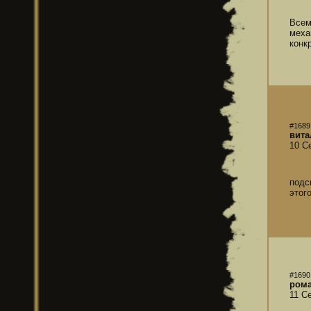
Всем
меха
конк
#1689
вита
10 С
подс
этог
#1690
ром
11 С