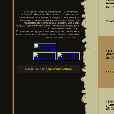
вов
02 С
Сайт scooter-tronix.ru ориентирован на скутеристов-
любителей. Материал сайта понятен и полезен тем, кто
только начинает пользоваться скутером и сталкивается со
скол
всевозможными вопросами и проблемами в отношении
периодического обслуживания, ремонта, устройства
скутера. Рано или поздно любой скутерист задумывается и
на тему тюнинга своего коня.
Если же вы как скутерист уже имеете достаточный опыт, и
желаете дополнить этот сайт ценными советами и мыслями,
милости просим
поделиться
.
#1687
дим
04 С
Создание и
продвижение сайтов
скут
#1688
Дми
05 С