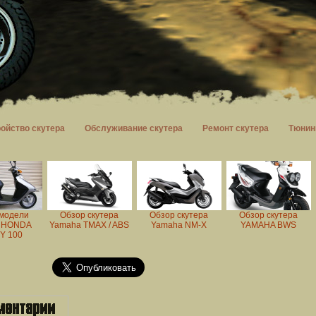
ройство скутера
Обслуживание скутера
Ремонт скутера
Тюнин
модели
Обзор скутера
Обзор скутера
Обзор скутера
а HONDA
Yamaha TMAX / ABS
Yamaha NM-X
YAMAHA BWS
Y 100