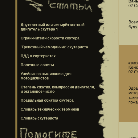
Вань
02 С
Всем
Двухтактный или четырёхтактный
буду
двигатель скутера ?
Ограничители скорости скутера
'Тревожный чемоданчик' скутериста
ПДД о скутеристах
#1683
Полезные советы
Конс
02 С
Учебник по выживанию для
мотоциклистов
Степень сжатия, компрессия двигателя,
Здра
и октановое число
мото
таки
Правильная обкатка скутера
пожа
Словарь технических терминов
Словарь скутериста