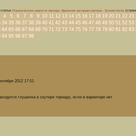
 статье
(стран
Ограничители скорости скутера. Удаление заглушек скутера - Scooter-tronix
4
5
6
7
8
9
10
11
12
13
14
15
16
17
18
19
20
21
22
23
3
34
35
36
37
38
39
40
41
42
43
44
45
46
47
48
49
50
51
52
53
3
64
65
66
67
68
69
70
71
72
73
74
75
76
77
78
79
80
81
82
83
3
94
95
96
97
98
ентября 2012 17:51
находится глушилка в скутере торнадо, если в вариаторе нет