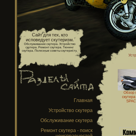
Сайт для тех, кто
исповедует скутеризм.
Обслуживание скутера. Устройство
скутера. Ремонт скутера. Тюнинг
скутера. Полезные советы скутеристу.
Уст
Обзор 
скутер
Главная
SPAC
Устройство скутера
Обслуживание скутера
Ремонт скутера - поиск
неисправностей