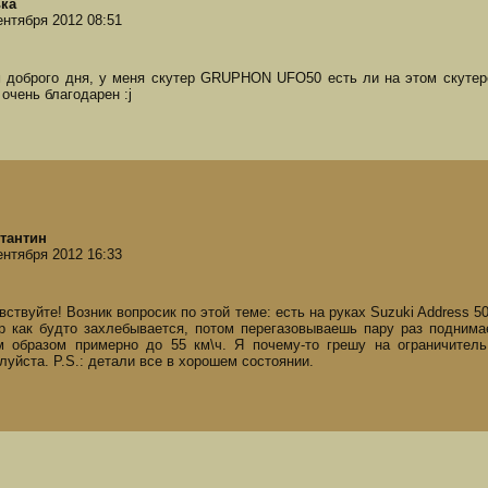
ка
ентября 2012 08:51
 доброго дня, у меня скутер GRUPHON UFO50 есть ли на этом скутере 
 очень благодарен :j
тантин
ентября 2012 16:33
вствуйте! Возник вопросик по этой теме: есть на руках Suzuki Address 
р как будто захлебывается, потом перегазовываешь пару раз поднимае
м образом примерно до 55 км\ч. Я почему-то грешу на ограничитель
луйста. P.S.: детали все в хорошем состоянии.