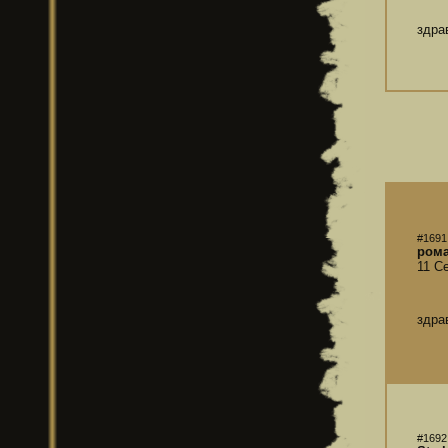
здра
#1691
ром
11 С
здра
#1692