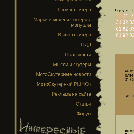
Тюнинг скутера
Вернуться к
1
2
3
Марки и модели скутеров,
31
32
3
мануалы
61
62
6
Выбор скутера
91
92
9
ПДД
Полезности
Мысли и скутеры
#1681
МотоСкутерные новости
олег
01 С
МотоСкутерный РЫНОК
Реклама на сайте
где 
Статьи
Форум
#1682