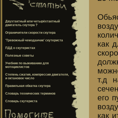
Обья
Двухтактный или четырёхтактный
возд
двигатель скутера ?
коли
Ограничители скорости скутера
'Тревожный чемоданчик' скутериста
как д
ПДД о скутеристах
скор
Полезные советы
долж
Учебник по выживанию для
мотоциклистов
можн
Степень сжатия, компрессия двигателя,
т.д 
и октановое число
Правильная обкатка скутера
сече
Словарь технических терминов
его п
Словарь скутериста
возд
как и