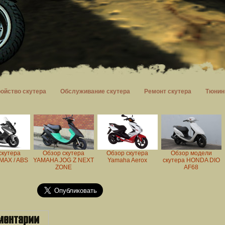
ройство скутера
Обслуживание скутера
Ремонт скутера
Тюнин
скутера
Обзор скутера
Обзор скутера
Обзор модели
MAX / ABS
YAMAHA JOG Z NEXT
Yamaha Aerox
скутера HONDA DIO
ZONE
AF68