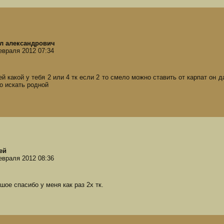
л александрович
евраля 2012 07:34
ей какой у тебя 2 или 4 тк если 2 то смело можно ставить от карпат он 
о искать родной
ей
евраля 2012 08:36
шое спасибо у меня как раз 2х тк.