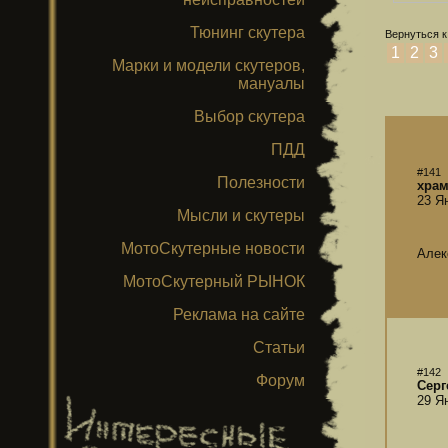
Тюнинг скутера
Вернуться к
1
2
3
Марки и модели скутеров,
мануалы
Выбор скутера
ПДД
#141
Полезности
храм
23 Я
Мысли и скутеры
МотоСкутерные новости
Алек
МотоСкутерный РЫНОК
Реклама на сайте
Статьи
#142
Форум
Серг
29 Я