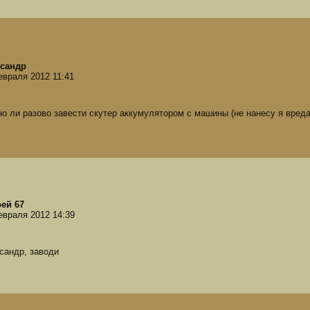
сандр
евраля 2012 11:41
о ли разово завести скутер аккумулятором с машины (не нанесу я вреда
ей 67
евраля 2012 14:39
сандр, заводи