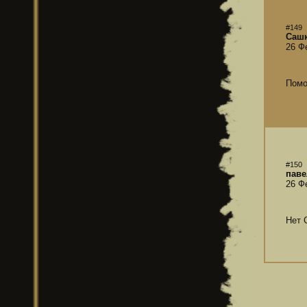
#149
Саш
26 Ф
Помо
#150
паве
26 Ф
Нет 