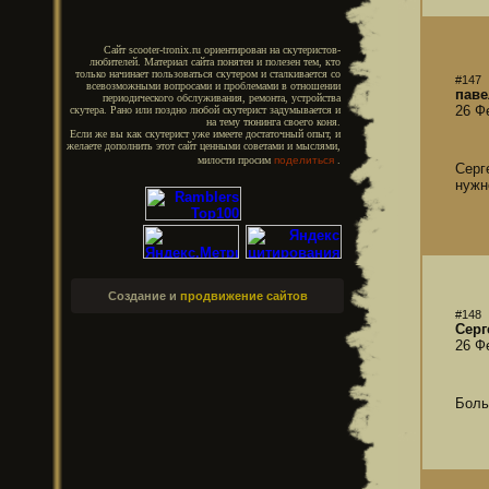
Сайт scooter-tronix.ru ориентирован на скутеристов-
любителей. Материал сайта понятен и полезен тем, кто
только начинает пользоваться скутером и сталкивается со
#147
всевозможными вопросами и проблемами в отношении
паве
периодического обслуживания, ремонта, устройства
26 Ф
скутера. Рано или поздно любой скутерист задумывается и
на тему тюнинга своего коня.
Если же вы как скутерист уже имеете достаточный опыт, и
желаете дополнить этот сайт ценными советами и мыслями,
милости просим
поделиться
.
Серг
нужн
Создание и
продвижение сайтов
#148
Серг
26 Ф
Боль