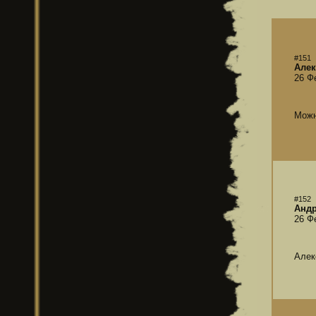
#151
Алек
26 Ф
Можн
#152
Андр
26 Ф
Алек