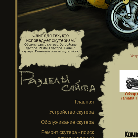
Сайт для тех, кто
исповедует скутеризм.
Обслуживание скутера. Устройство
скутера. Ремонт скутера. Тюнинг
скутера. Полезные советы скутеристу.
Уст
Обзор 
Yamaha T
Главная
Устройство скутера
Обслуживание скутера
Ремонт скутера - поиск
неисправностей