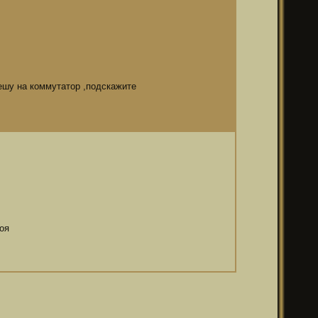
решу на коммутатор ,подскажите
оя