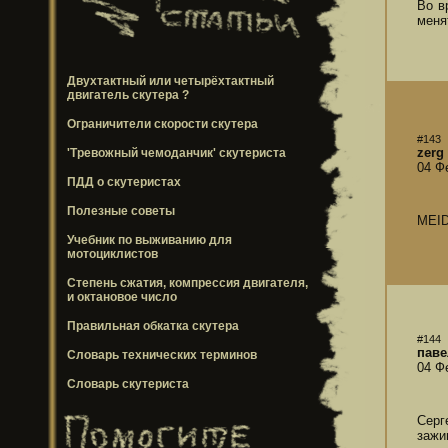
Во в
меня
Двухтактный или четырёхтактный
двигатель скутера ?
Ограничители скорости скутера
#143
zerg
'Тревожный чемоданчик' скутериста
04 Ф
ПДД о скутеристах
Полезные советы
MEID
Учебник по выживанию для
мотоциклистов
Степень сжатия, компрессия двигателя,
и октановое число
Правильная обкатка скутера
#144
паве
Словарь технических терминов
04 Ф
Словарь скутериста
Серг
зажи