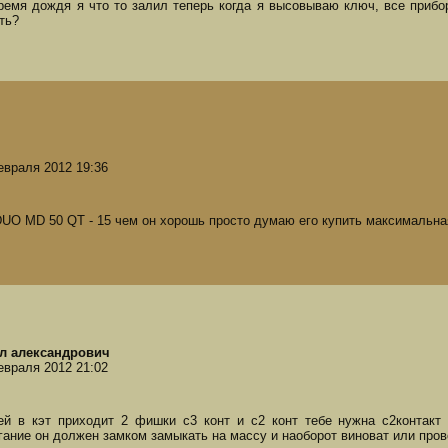
ремя дождя я что то залил теперь когда я высовываю ключ, все прибор
ть?
евраля 2012 19:36
UO MD 50 QT - 15 чем он хорошь просто думаю его купить максимальная 
л александрович
евраля 2012 21:02
ей в кэт приходит 2 фишки с3 конт и с2 конт тебе нужна с2контакт
гание он должен замком замыкать на массу и наоборот виноват или пров