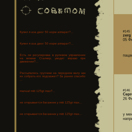
#145
Купил я аза джог 50 норм аппарат?...
zerg
05 Ф
Купил я аза джог 50 норм аппарат?...
паца
Есть ли регулировка в рулевом управлении
на мокике Сталкер, уводит вправо при
движении?...
Рассыпались грузчики на переднем валу как
их собрать кто подскажет? За ранее спасибо
...
#146
manual mitt 125gt max?...
Серг
26 Ф
не открывается багажник у mitt 125gt max...
у ме
не открывается багажник у mitt 125gt max...
напр