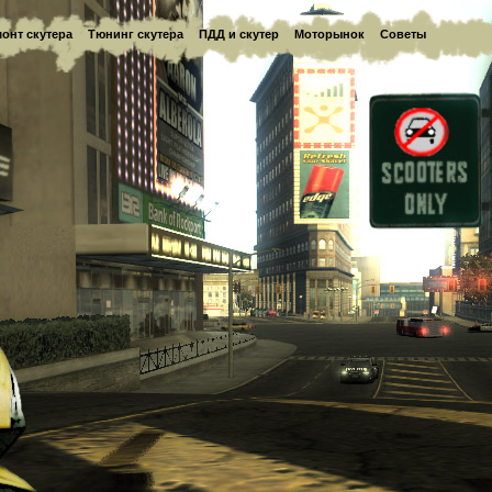
онт скутера
Тюнинг скутера
ПДД и скутер
Моторынок
Советы