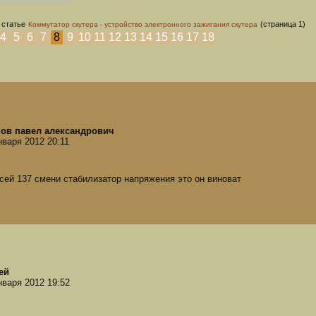
 статье
(страница 1)
Коммутатор скутера - устройство электронного зажигания скутера
4
5
6
7
8
9
10
11
12
13
14
15
16
17
18
ов павел александрович
нваря 2012 20:11
сей 137 смени стабилизатор напряжения это он виноват
ей
нваря 2012 19:52