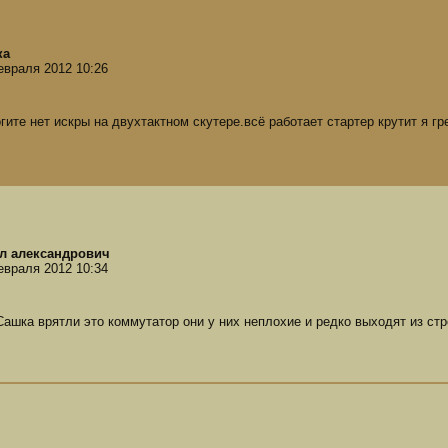
ка
евраля 2012 10:26
гите нет искры на двухтактном скутере.всё работает стартер крутит я г
л александрович
евраля 2012 10:34
Сашка врятли это коммутатор они у них неплохие и редко выходят из стр