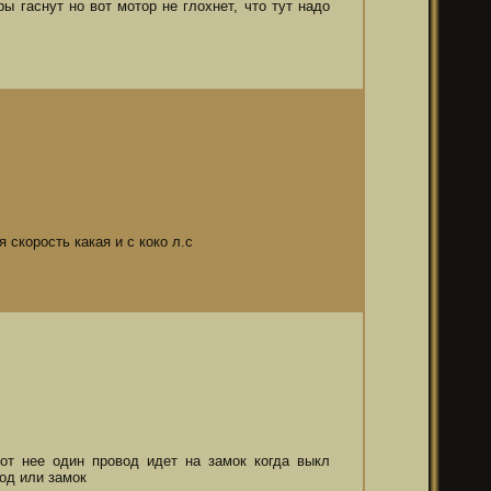
ы гаснут но вот мотор не глохнет, что тут надо
скорость какая и с коко л.с
 от нее один провод идет на замок когда выкл
од или замок