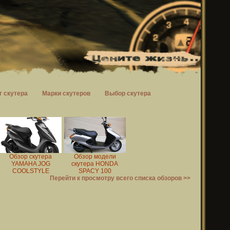
г скутера
Марки скутеров
Выбор скутера
Обзор скутера
Обзор модели
YAMAHA JOG
скутера HONDA
COOLSTYLE
SPACY 100
Перейти к просмотру всего списка обзоров >>